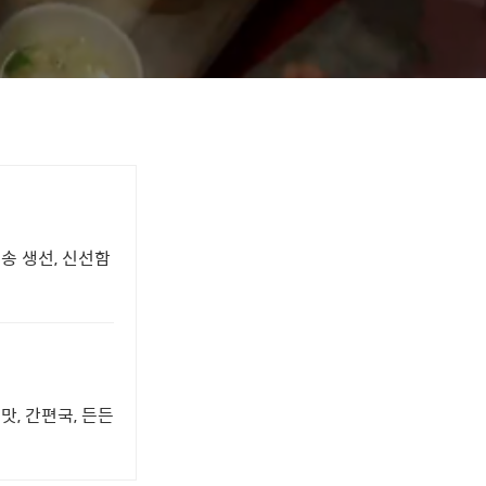
송 생선, 신선함
맛, 간편국, 든든