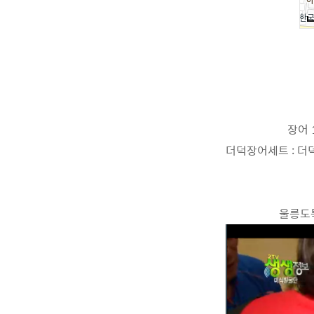
장어 1
더덕장어세트 : 더덕 
울릉도특