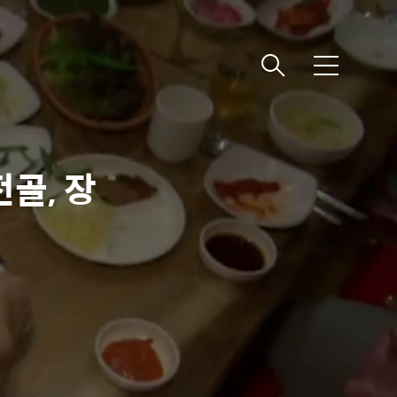
메
뉴
골, 장