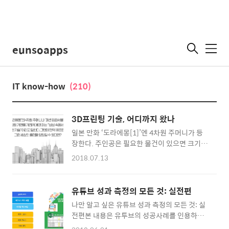
eunsoapps
메
뉴
IT know-how
(210)
3D프린팅 기술, 어디까지 왔나
일본 만화 ‘도라에몽[1]’엔 4차원 주머니가 등
장한다. 주인공은 필요한 물건이 있으면 크기와
모양에 관계없이 이 주머니에서 언제든 쉽게 꺼
2018.07.13
내 쓴다. 만화를 본 사람이라면 누구나 ‘나도 저
런 주머니 하나 갖고 싶다’고 한 번쯤 생각해봤
을 것이다. 그런가 하면 영화 ‘미션 임파서블’ 주
유튜브 성과 측정의 모든 것: 실전편
인공은 극중 다른 인물로 변장하기 위해 첨단 장
나만 알고 싶은 유튜브 성과 측정의 모든 것: 실
비를 활용, 3차원 가면 제작에 나선다. 관객의
전편본 내용은 유투브의 성공사례를 인용하였
흥미를 끌기에 충분히 매력적인 아이디어다. 혹
습니다.기본편에서는 효과적인 성과 측정을 위