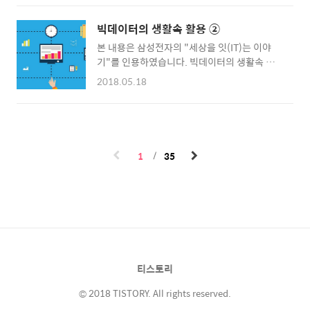
데이터 관련 소양을 지닌 도메인 전문가로서 데
었습니다. 이러한 흐름에 맞추어 TV 캠페인에서
이터 전문가와 협업하는 방식을 익히는 게 훨씬
보던 성과 지표인 GRP를 디지털에서는 iGRP
빅데이터의 생활속 활용 ②
현명하다. 이에 따라 지난 두 차례의 칼럼에선
라고 부르기에 이르렀는데요, 구글에서는 실제
본 내용은 삼성전자의 "세상을 잇(IT)는 이야
‘기술’이 아니라 ‘소양’과 ‘마인드’로서의 데이
대한민국 인구통계 기반의 정확한 도달률 및
기"를 인용하였습니다. 빅데이터의 생활속 활
터 지능 개념, 그리고 데이터 전문가와 도메인
iGRP 시뮬레이션을 두 가..
용 ②-‘데이터 지능’ 갖춘 사람들은 이렇게 일한
전문가가 협업하는 업무 절차를 각각 제시했다.
2018.05.18
다지난 글에선 인공지능 등 데이터 관련 기술이
데이터 공부, 출발점은 ‘일상 속 문제 데이터로
세상을 급속하게 바꾸는 상황에서 ‘데이터 비
접근하기’그렇다면 데이터 소양은 어떻게 기를
(非)전문가’로 살아가는 방법을 다뤘다. 딥러닝
수 있을까? 흔히 ‘데이터를 공부하려면 복잡한
(deep learning) 같은 신기술을 무작정 맹신
수식이나 알고리즘 이해가 필수’라고 생각한다.
하거나 추종하지 않고 자기 분야에서 전문성을
하지만 방대한 데이터 관련 기술을 전부 공부할
1
35
쌓으며 데이터 전문가와의 협업을 통해 가치를
순 없는 일. ..
창출하는 ‘도메인(domain) 전문가’ 모델을 제
시한 셈이다. 그리고 이런 가치 창출의 전제조건
으로 데이터의 본질과 데이터 기반 문제 해결 속
성에 대한 최소한의 소양이라 할 수 있는 ‘데이
터 지능’ 개념을 소개했다. 오늘은 (데이터 지능
을 이미 갖춘) 도메인 전문가가 일하는 방법을
생각해보려 ..
티스토리
© 2018 TISTORY. All rights reserved.