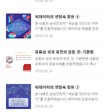
자는 “상상 속에서나 가능한 기술”이라 말하겠
2018.06.01
해서는 사전 플래닝과 통합적 관점의 목표 설정
지만 생각하기에 따라 “가까운 미래에 일상에서
의 중요성을 짚어보았습니다. 실전편에서는 캠
접하게 될 장면”일 수도 있다. 그런데 만약 “이
페인이 종료된 이후 캠페인의 성공여부를 여러
런 세상의 출현을 앞당길 기술이 3D프린팅”이
빅데이터의 생활속 활용 ④
가지 측면에서 분석하는 방법에 대해서 알아보
라고 말한다면 지나친 비약일까?. 연평균 성장
본 내용은 삼성전자의 "세상을 잇(IT)는 이야
겠습니다.캠페인 종료 이후의 성과 리포트는 주
률 30% 시장… 국내 점유율은 3.7% 불과최근
기"를 인용하였습니다.데이터로 해결할 만한
로 캠페인의 노출수, 조회수, 목표 CPV 도달 여
국내 산업..
문제 자체를 발견하기 어려울 땐 어떻게 해야 할
부 등 엑셀에 들어갈 숫자 중심으로 작성되곤 합
2018.05.28
까?다행히 최근 데이터 가치에 대한 인식이 높
니다. 하지만 이러한 성과 측정은 아주 일부분에
아지면서 시중에 다양한 공개 데이터가 나와있
만 국한되어 있다고 할 수 있습니다.성공적인 성
다. 일례로 예전엔 극소수 관계자에게만 개방됐
과 측정의 핵심은 성과 측정의 범위를 비즈니스
유튜브 성과 측정의 모든 것: 기본편
던 공공 데이터의 상당수가 일반에 공개된 상태
전략 단계까지 확장하는데 있습니다. 기존의 성
유튜브 성과 측정의 모든 것: 기본편본 내용은
다. 기업도 경영 활동 도중 수집한 데이터 중 일
과 측정이 숫자 중심에 결과를 나열하는데 그쳤
유투브의 성공사례를 인용하였습니다.예나 지
부를 개인정보 암호화 등 소정의 절차를 거쳐 공
다면, 이제는 더 나아가 결과 리포트..
금이나 캠페인을 통해 몇 명의 타겟 소비자에게
개하고 있다. 이 밖에 과학∙미디어∙스포츠 등 다
2018.05.25
도달하였는지는 가장 중요한 성과 측정 지표 중
양한 분야에서도 공개 데이터가 쏟아지고 있다.
한가지입니다. 또한 TV Only 시대에서 멀티 스
이번 칼럼의 주제는 ‘데이터 학습 시 공개 데이
크린 시대로 변화하면서 디지털에서도 TV와 동
터 활용하기’다. 독자의 이해를 돕기 위해 한 가
빅데이터의 생활속 활용 ③
일한 지표로 성과를 측정하고자 하는 니즈가 생
지 ‘샘플 데이터’를 예로 들어 설명할 생각이다.
본 내용은 삼성전자의 "세상을 잇(IT)는 이야
겨나고 있습니다. TV에만 집중하면 되던 과거와
데이터 과학 관련 문제 해결 모델을 개발, 분석
기"를 인용하였습니다.데이터와 인공지능이 시
달리 멀티 채널을 운영해야하는 마케터의 입장
하는 플랫폼 기업 ‘..
대적 화두로 떠올랐지만 모든 사람이 데이터 전
에서는 다양한 미디어를 통한 통합 도달 목표를
2018.05.24
문가가 될 순 없다. 아니, 될 필요도 없다. 그보다
정확하게 산출하는 것이 가장 중요한 과제가 되