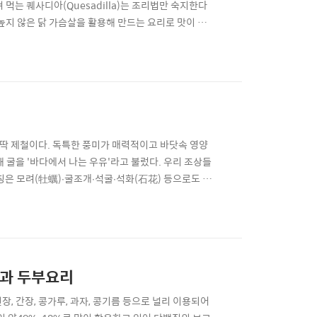
먹는 퀘사디아(Quesadilla)는 조리법만 숙지한다
이 높지 않은 닭 가슴살을 활용해 만드는 요리로 맛이 마
나 옥수수 가루로 만드는 멕시코 음식이다. 토르티야에
다양한 방식으로도 즐길 수 있다.. 치킨 퀘사디아는 치즈
 딱 제철이다. 독특한 풍미가 매력적이고 바닷속 영양
 굴을 '바다에서 나는 우유'라고 불렀다. 우리 조상들
명칭은 모려(牡蠣)∙굴조개∙석굴∙석화(石花) 등으로도 불
몬 뿌리면 좋은 이유‘보리가 피면 굴을 먹지 말라’는 옛
해야 한다고들 한다. 즉 1월(January)과 2월
를 위한 건강식단 콩의효능 과 두부요리
된장, 간장, 콩가루, 과자, 콩기름 등으로 널리 이용되어