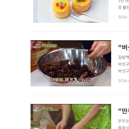
1년 
로 불
는 것
2016.
삶아서
에 효..
"버
집밥백
버섯구
버섯구이
2016.
"만
만두는
류음식