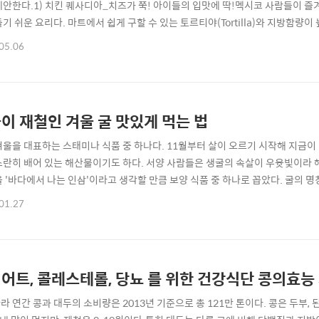
제안한다.1) 치킨 퀘사디아_치즈가 쭉! 아이들의 입맛에 딱!멕시코 사람들이 즐겨 
들기 쉬운 요리다. 마트에서 쉽게 구할 수 있는 토르티야(Tortilla)와 지방함량
자를 연상케 해 아이들 입맛에도 제격이다.메인 재료가 되는 토르티야는 밀가루
05.06
재료를 넣고 말면, 타코(Taco)가 되고 반으로 접어 구우면 퀘사디아가 되는 등 
함..
이 재철인 겨울 굴 맛있게 먹는 법
겨울을 대표하는 스태미나 식품 중 하나다. 11월부터 살이 오르기 시작해 지금이
스란히 배어 있는 해산물이기도 하다. 서양 사람들은 생굴의 속살이 우윳빛이라 해
을 '바다에서 나는 인삼'이라고 생각할 만큼 보양 식품 중 하나로 꼽았다. 굴의 
 이중 석화는 ‘바닷가 바윗돌(石)에 피는 꽃(花)’이란 뜻이다. #생굴 먹을 때 레
01.27
다. 서양에선 각 달의 명칭에 ‘r’이 들어가면 굴을 먹어도 좋고, 그렇지 않으면 주의
다이어트, 콜레스테롤, 당뇨 
라 연간 콩과 대두의 소비량은 2013년 기준으로 총 121만 톤이다. 콩은 두부, 