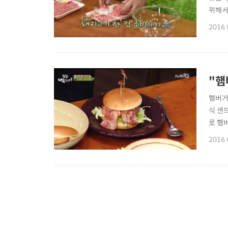
위해서
ⓒ집밥백
2016.
"햄
햄버거
식 샌
로 햄
리(1
2016.
방송화
미지 