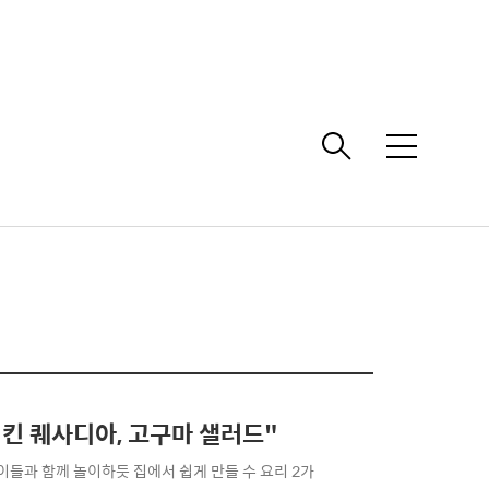
메
뉴
킨 퀘사디아, 고구마 샐러드"
아이들과 함께 놀이하듯 집에서 쉽게 만들 수 요리 2가