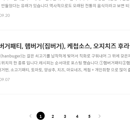
 만들었다는 유래가 있습니다.역사적으로도 오래된 전통의 음식이라고 보면 되겠
선생2 tvn"(1)만두소만들기 . (2)완탕만두 만들기. (3)완탕(만두)튀김 . .
09.20
버거패티, 햄버거(집버거), 케첩소스, 오지치즈 후
(hanbuger)는 갈은 쇠고기를 납작하게 빚어서 직화로 구워내어 그 위에 갖은재료
드위치의 한 종류 입니다.레시피는 순서대로 포스팅 했습니다.①햄버거패
버거번, 소고기패티, 토마토, 양상추, 치즈, 마요네즈, 케첩 + 개인취향 으로 
)햄버거패티이미지 및 내용참조 집밥백선생2 . 방송화면 캪쳐를 통한 레시피 정
09.07
면 캪쳐를 통한 레시피 정리(3)오지치즈후라이이미지 및 내용참조 집밥백선생2
및 내용참조 집밥백선생2.
1
2
3
4
5