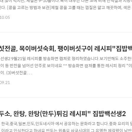
내내 많이 먹지만, 제철은 9-10월이다.특히 대두는 다른 코에 비해 단백질과 지방
린다. [콩을 고르는 방법과 보관]제철 콩을 고를 때는 껍질은 얇고 깨끗하며, 색
이 좋다.보관할 때는 통풍이 잘되고 서늘한 상온에 보관하고 먹을 때는 깨끗이 
10.05
 이용하면 된다. [콩의 효능]1. 당뇨 예방 및 치료콩은 혈당지수가 낮아 대두 섭
섯전골, 목이버섯숙회, 팽이버섯구이 레시피"집밥
선생2 9월21일 레시피를 방송화면 캡쳐로 정리하였습니다.보기만해도 소주한잔
이 등 반찬을 넘어선 안주로 보이네요 ^^ 방송화면 캪쳐를 통한 레시피 정리 "이
. (3)버섯전골. . .
09.21
두소, 완탕, 완탕(만두)튀김 레시피" 집밥백선생2
 한국,중국,일본,인도,인도네시아 에서 공유하는 문화라고 합니다.중화 요리의
 이라고 인식한다고 하네요 만두는 위촉오 삼국시대의 그 유명한 제갈량이 남