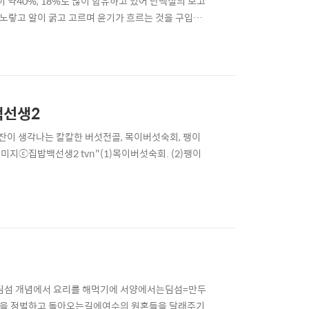
이 약40%, 18%로 많이 함유하고 있어 단백질의 보고
은 노랗고 알이 굵고 고르며 윤기가 흐르는 것을 구입하
씻어 먼지나 이물질을 제거하고 용도에 맞게 불리거나
취 후 혈당 증가를 완만하게 하여 당뇨와 예방 및 치료
백선생2
이 생각나는 칼칼한 버섯전골, 목이버섯숙회, 팽이
미지ⓒ집밥백선생2 tvn"(1)목이버섯숙회. (2)팽이
 딤섬 개념에서 요리를 해먹기에 서양에서는딤섬=만두
만을 정벌하고 돌아오는길에여수의 원혼들을 달래주기