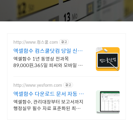
http://www.컴스쿨.com
광고
엑셀함수 컴스쿨닷컴 당일 신청
&결제시 기프티콘!
엑셀함수 1년 동영상 전과목
89,000원,365일 피씨와 모바일 수
강가능.
http://www.yesform.com
광고
엑셀함수 다운로드 문서 자동 편
집
엑셀함수, 관리대장부터 보고서까지
행정실무 필수 자료 표준화된 최신
서식 제공