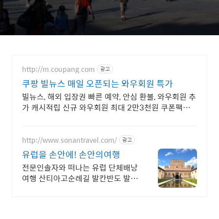
http://m.coupang.com
광고
쿠팡 빌뉴스 매일 오픈되는 와우회원 특가
빌뉴스, 해외 입장권 빠른 예약, 안심 환불, 와우회원 추
가 캐시적립 신규 와우회원 최대 2만3천원 쿠폰팩
+5% 추가적립 혜택! 여행도 이제 쿠팡에서!
http://www.sonantravel.com/
광고
유럽을 손안에! 손안의여행
전문인솔자와 떠나는 유럽 단체배낭
여행 산티아고순례길 발칸반도 발틱
북유럽 지중해여행 유럽을 손안에!
발칸반도 북유럽 지중해 남부유럽
동유럽 세미팩제공