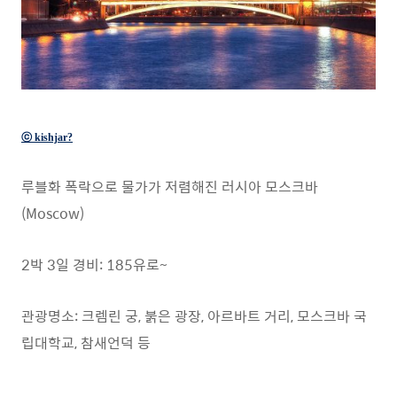
ⓒ kishjar?
루블화 폭락으로 물가가 저렴해진 러시아 모스크바
(Moscow)
2박 3일 경비: 185유로~
관광명소: 크렘린 궁, 붉은 광장, 아르바트 거리, 모스크바 국
립대학교, 참새언덕 등