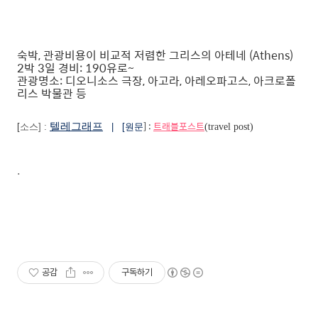
숙박, 관광비용이 비교적 저렴한 그리스의 아테네 (Athens)
2박 3일 경비: 190유로~
관광명소: 디오니소스 극장, 아고라, 아레오파고스, 아크로폴
리스 박물관 등
] :
트래블포스트
텔레그래프
[
소스] :
| [원문
(travel post)
.
공감
구독하기