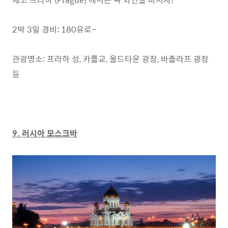
2박 3일 경비: 180유로~
관광명소: 프라하 성, 카를교, 올드타운 광장, 바츨라프 광장
등
9. 러시아 모스크바