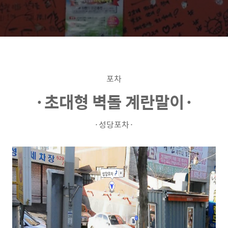
포차
·초대형 벽돌 계란말이
·
·성당포차
·