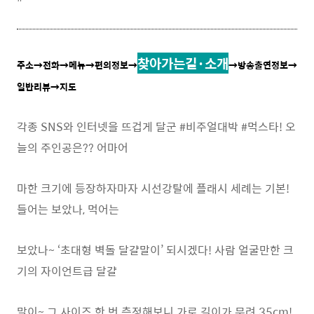
찾아가는길·소개
주소
→
전화
→메뉴
→편의정보
→
→방송출연정보→
일반리뷰→지도
각종 SNS와 인터넷을 뜨겁게 달군 #비주얼대박 #먹스타! 오
늘의 주인공은?? 어마어
마한 크기에 등장하자마자 시선강탈에 플래시 세례는 기본!
들어는 보았나, 먹어는
보았나~ ‘초대형 벽돌 달걀말이’ 되시겠다! 사람 얼굴만한 크
기의 자이언트급 달걀
말이~ 그 사이즈 한 번 측정해보니 가로 길이가 무려 35cm!