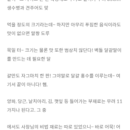
생수병과 견주어도 맞
먹을 정도의 크기라는데~ 하지만 아무리 푸짐한 음식이라도
맛이 없으면 말짱 도루
묵일 터~ 크기는 물론 맛 또한 범상치 않단다! 벽돌 달걀말이
를 만드는 데 필요한 달
걀만도 자그마치 한 판! 그야말로 달걀 홍수를 이루는데~ 여
기서 끝이 아니다! 햄,
양파, 당근, 날치아리, 김, 깻잎 등 들어가는 부재료는 무려 11
가지나 된다고. 그 중
에서도 사장님의 비법 재료는 따로 있었으니~ 바로 어묵! 어