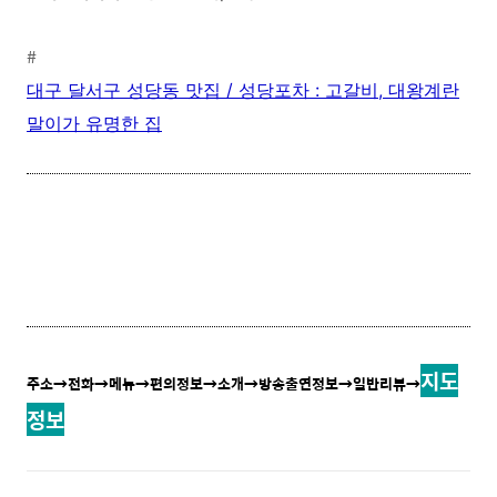
#
대구 달서구 성당동 맛집 / 성당포차 : 고갈비, 대왕계란
말이가 유명한 집
지도
주소
→
전화
→메뉴
→편의정보
→소개
→방송출연정보
→일반리뷰
→
정보