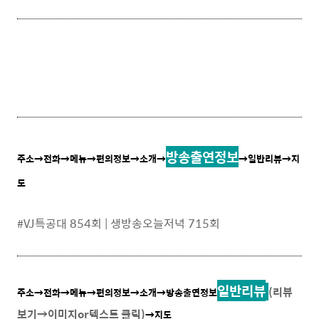
방송출연정보
주소
→
전화
→메뉴
→편의정보
→소개
→
→일반리뷰→지
도
#
VJ특공대 854회 | 생방송오늘저녁 715회
일반리뷰
(리뷰
주소
→
전화
→메뉴
→편의정보
→소개
→방송출연정보
보기→이미지or텍스트 클릭)
→지도