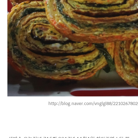
http://blog.naver.com/vnglgl88/22102678