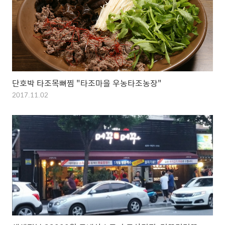
단호박 타조목뼈찜 "타조마을 우농타조농장"
2017.11.02