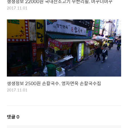
생생정보 22000원 국내산소고기 무한리필. 머꾸더머꾸
2017.11.01
생생정보 2500원 손칼국수. 영자면옥 손칼국수집
2017.11.01
댓글
0