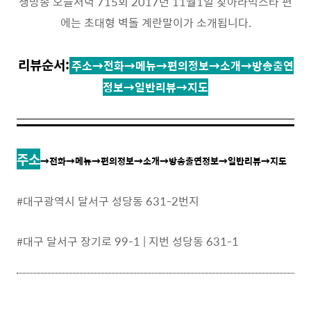
생방송 오늘저녁 715회 2017년 11월1일 찾아라먹스타 편
에는 초대형 벽돌 계란말이가 소개됩니다.
리뷰순서:
주소→전화→메뉴→편의정보→소개→방송출연
정보→일반리뷰→지도
주소
→전화→메뉴→편의정보→소개→방송출연정보→일반리뷰→지도
#
대구광역시 달서구 성당동 631-2번지
#대구 달서구 장기로 99-1 | 지번 성당동 631-1