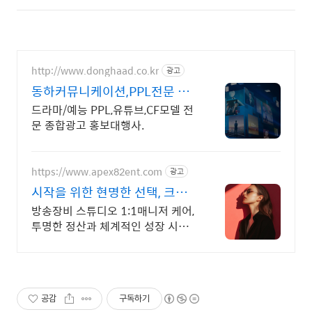
http://www.donghaad.co.kr
광고
동하커뮤니케이션,PPL전문 예
능 PPL전문
드라마/예능 PPL,유튜브,CF모델 전
문 종합광고 홍보대행사.
https://www.apex82ent.com
광고
시작을 위한 현명한 선택, 크리
에이터, BJ 상시 모집
방송장비 스튜디오 1:1매니저 케어,
투명한 정산과 체계적인 성장 시스
템
공감
구독하기