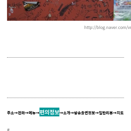
http://blog.naver.com
편의정보
주소
→전화
→메뉴
→
→소개→방송출연정보→일반리뷰→지도
#