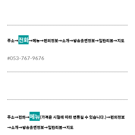
전화
주소→
→메뉴→편의정보→소개→방송출연정보→일반리뷰→지도
#
053-767-9676
.
메뉴
주소
→전화
→
(가격은 시점에 따라 변동될 수 있습니다.)
→
편의정보
→소개→방송출연정보→일반리뷰→지도