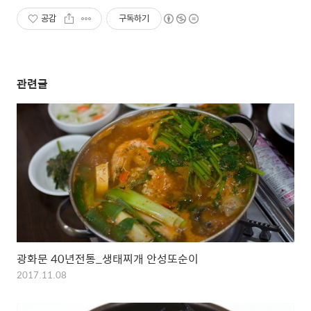
공감
구독하기
관련글
광화문 40년전통_생태찌개 안성또순이
2017.11.08