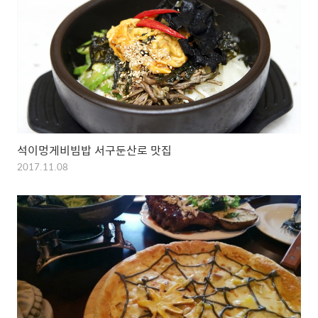
석이멍게비빔밥 서구둔산로 맛집
2017.11.08