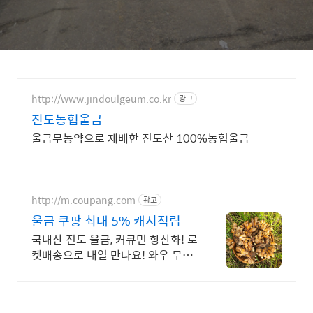
http://www.jindoulgeum.co.kr
광고
진도농협울금
울금무농약으로 재배한 진도산 100%농협울금
http://m.coupang.com
광고
울금 쿠팡 최대 5% 캐시적립
국내산 진도 울금, 커큐민 항산화! 로
켓배송으로 내일 만나요! 와우 무료
배송, 30일 반품! 최대 5% 적립으로
건강을 챙기세요.