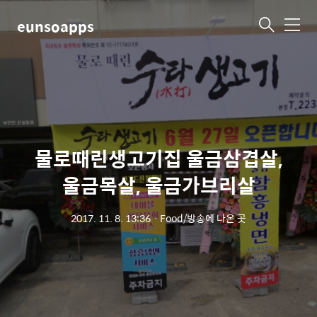
eunsoapps
메
뉴
물로때린생고기집 울금삼겹살,
울금목살, 울금가브리살
2017. 11. 8. 13:36
ㆍ
Food/방송에 나온 곳