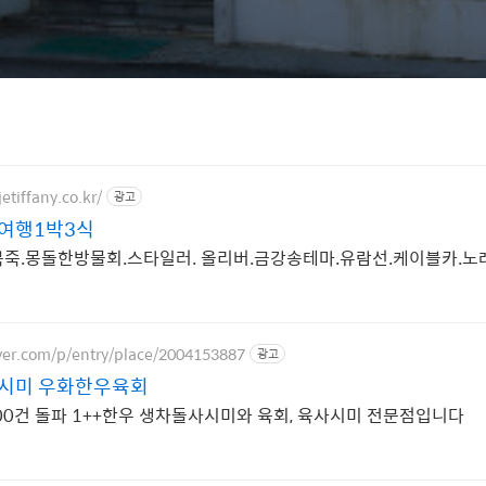
etiffany.co.kr/
광고
여행1박3식
죽.몽돌한방물회.스타일러. 올리버.금강송테마.유람선.케이블카.노
ver.com/p/entry/place/2004153887
광고
시미 우화한우육회
000건 돌파 1++한우 생차돌사시미와 육회, 육사시미 전문점입니다