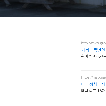
http://www.geoj
거제도특별한
활어풀코스.전복
https://map.na
마곡생차돌사
배달 리뷰 15