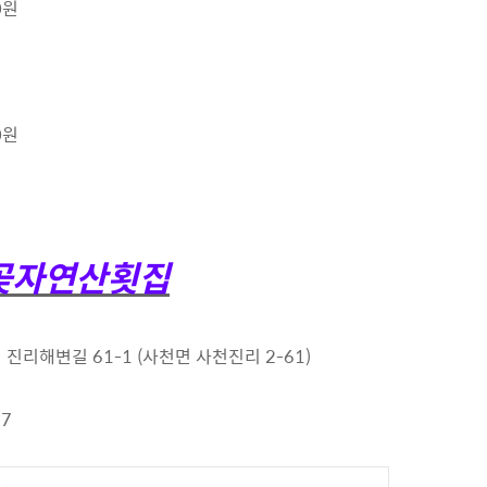
0원
원
0원
미곶자연산횟집
진리해변길 61-1 (사천면 사천진리 2-61)
97