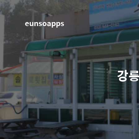
eunsoapps
강릉