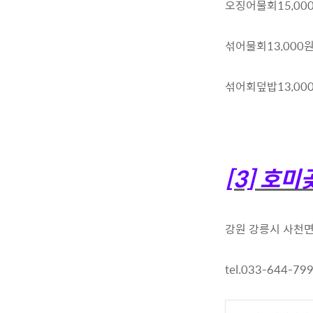
오징어물회15,00
섞어물회13,000
섞어회덮밥13,00
[3] 호
강원 강릉시 사천면 
tel.033-644-79