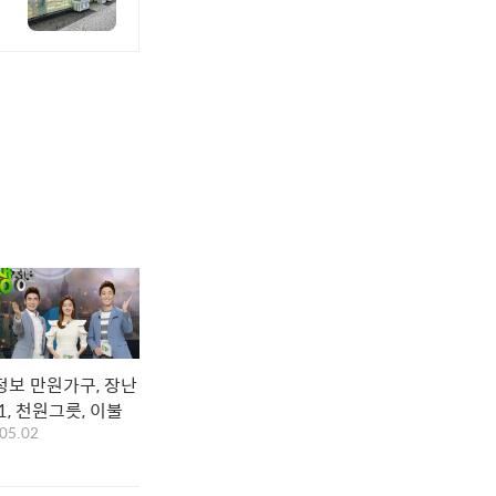
정보 만원가구, 장난
1, 천원그릇, 이불
05.02