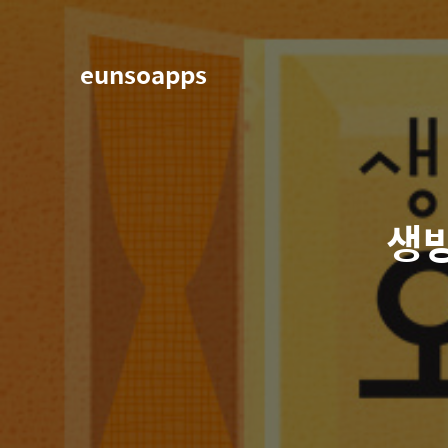
eunsoapps
생