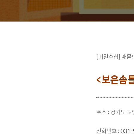
[비밀수첩] 애물
<보은솜틀
주소 : 경기도 
전화번호 : 031-