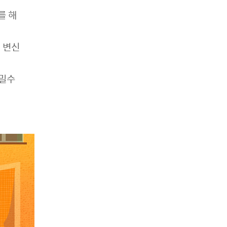
를 해
 변신
비밀수