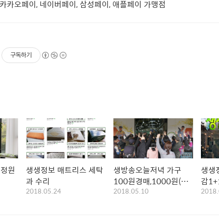
, 카카오페이, 네이버페이, 삼성페이, 애플페이 가맹점
구독하기
내정원
생생정보 매트리스 세탁
생방송오늘저녁 가구
생생
과 수리
100원경매,1000원(천
감1+
2018.05.24
2018.05.10
2018.
원) 자전거 이벤트