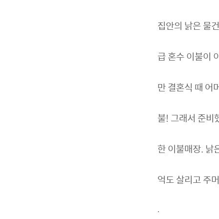
집안의 낡은 물건
급 혼수 이불이 
만 결혼식 때 어
불! 그래서 준비
한 이불매장. 낡
억도 살리고 주
.