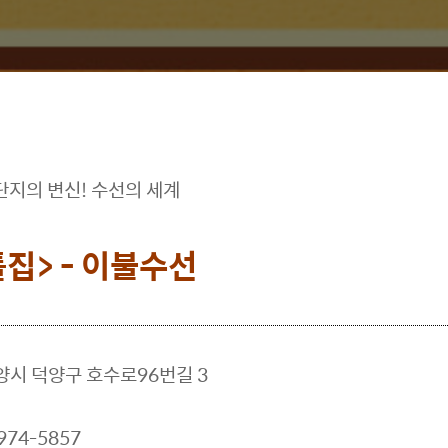
단지의 변신! 수선의 세계
집> - 이불수선
고양시 덕양구 호수로96번길 3
974-5857