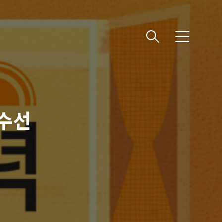
메
뉴
수선