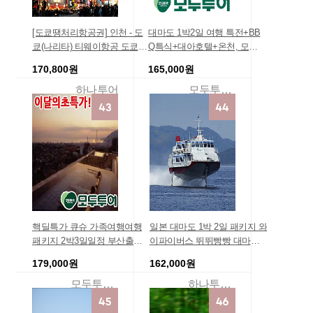
[도쿄땡처리항공권] 인천 - 도
대마도 1박2일 여행 특전+BB
쿄(나리타) 티웨이항공 도쿄항
Q특식+대아호텔+온천, 모두
공권 왕복 특가 저가 예매
투어패키지 가족여행갈만한곳
170,800원
165,000원
하나투어
모두투어예약센터
핵딜특가 큐슈 가족여행여행
일본 대마도 1박 2일 패키지 와
패키지 2박3일일정 부산출발
이파이버스 뛰뛰빵빵 대마도 2
특가로즐기자!!//좌석확보 [캐
일 BBQ+온천
179,000원
162,000원
널시티자유관광] 벳부/유후인/
후쿠오카 (실속/카멜) 큐슈상품
모두투어여행
하나투어하나팩닷컴
여행경비 아동반값 코스 일본
여행