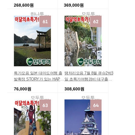
▶ 공항-호텔 시내호텔, 2박 3
나카지마코엔/세미더블/조식
268,600원
369,000원
일, 초파격 특가 일본여행후기
포함 에어텔 3박4일저렴한 가
세일 [메리어트호텔]
족여행 효도여행 홈쇼핑 여행
하나투어리더투어
모두투어여행
상품 여행경비견적
특가모음 일본 대마도여행 출
땡처리모음 7월 8월 큐슈2박3
발확정 STORY가 있는 HAPP
일 초특가여행경비 대구출발
Y 대마도 핵심대마도 당일투
상품 큐슈여행 특가DAY 연합
76,000원
308,600원
어 [중식/가이드동반] (히타IN-
행사 후쿠오카 유후인 뱃부 3
히타OUT) [연합] 패키지 부산
일 큐슈패키지 일본관광 큐슈
모두투어여행
모두투어여행
출발 0박1일저렴한 가족여행
효도여행 가족여행 여름방학
해외 여행지