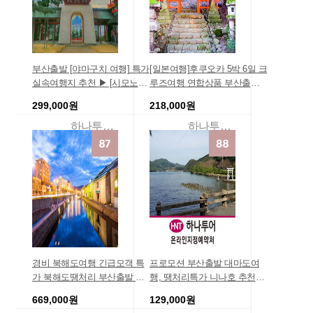
부산출발 [야마구치 여행] 특가
[일본여행]후쿠오카 5박 6일 크
실속여행지 추천 ▶ [시모노세
루즈여행 연합상품 부산출도
키] 무료와이파이 업그레이드
착 코스타 일본 크루즈 6일/내
299,000원
218,000원
룸 부산출발 [후쿠오카]
측 8월07일 기준
하나투어리더투어
하나투어하나팩닷컴
경비 북해도여행 긴급모객 특
프로모션 부산출발 대마도여
가 북해도땡처리 부산출발 여
행, 땡처리특가 니나호 추천여
행지 패키지 출발확정 아사히
행 대마도 1박2일 민박/BBQ/
669,000원
129,000원
카와직항 [메가세일][취항기념
온천 #하나투어 인기추천