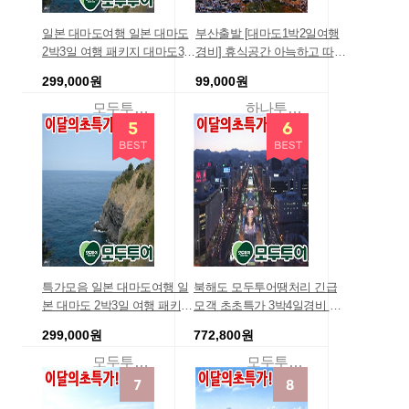
일본 대마도여행 일본 대마도
부산출발 [대마도1박2일여행
2박3일 여행 패키지 대마도3일
경비] 휴식공간 아늑하고 따듯
해산물BBQ/해수온천욕포함
하게 [대마도에코투어] 우아안
299,000원
99,000원
패키지 부산출발 2박3일
곳으로 대마도패키지여행사
특별가
모두투어여행
하나투어리더투어
특가모음 일본 대마도여행 일
북해도 모두투어땡처리 긴급
본 대마도 2박3일 여행 패키지
모객 초초특가 3박4일경비 일
대마도3일 해산물BBQ/해수온
본 북해도 3박4일 여행 패키지
299,000원
772,800원
천욕포함 패키지 부산출발 2박
북해도 4일 에어부산 부산출발
3일저렴한 가족여행 효도여행
상품 /일본 여행 북해도패키지
모두투어여행
모두투어여행
홈쇼핑 여행상품 여행경비견
관광 긴급모객 사이트/경비/정
적
보/후