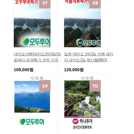
양지/땡처리할인 [핵심일주]
지 해외여행지추천 [연휴]
대마도여행[대마도2박3일]정
일본 대마도 1박2일 여행 패키
말싸다 파격특가 견적 가격비
지 대마도2일 해산물BBQ/해
교 단체여행상품 추천/단체환
수온천욕포함
109,000원
129,000원
영/고객님을 위한 상담서비스/
실시간 예약특가, 사전예약특
모두투어 여행사
모두투어여행
별가, 저렴한땡처리, 모두투어
특별가