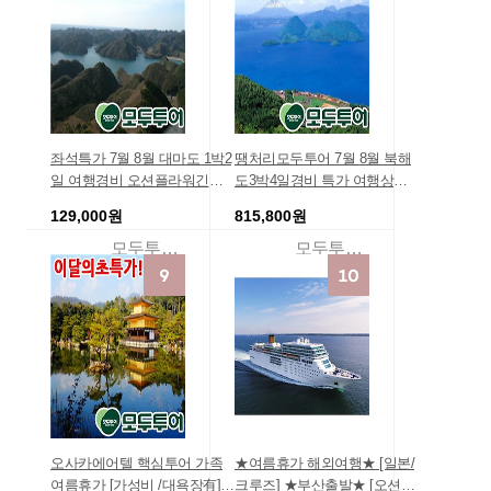
좌석특가 7월 8월 대마도 1박2
땡처리모두투어 7월 8월 북해
일 여행경비 오션플라워긴급
도3박4일경비 특가 여행상품
모객 부산출발땡처리상품 대
북해도여행 선착순특가 ※조
129,000원
815,800원
마도여행 좌석확보 대마도의
잔케이온천 연박※ The Healin
정석 [특전多][민숙+해수온천
g 북해도(죠잔케이/도야/삿포
모두투어여행
모두투어여행
욕+BBQ] 대마도 관광 2일 대
로/오타루)4일 북해도패키지
마도패키지
관광
오사카에어텔 핵심투어 가족
★여름휴가 해외여행★ [일본/
여름휴가 [가성비 /대욕장有]
크루즈] ★부산출발★ [오션뷰/