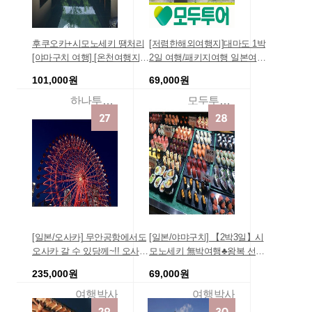
후쿠오카+시모노세키 땡처리
[저렴한해외여행지]대마도 1박
[야마구치 여행] [온천여행지]
2일 여행/패키지여행 일본여
짜게 여행가자 나만의 패키지
행, [부산출발]대마도 에코투어
101,000원
69,000원
여행사 [연합상품]
2일-일본여행지 [가성비최고]
일본온천여행 밤여행여행패키
하나투어온라인예약
모두투어패키지
지 여행경비,일본온천여행 일
본온천료칸여행 [고객최다추
천]
[일본/오사카] 무안공항에서도
[일본/야먀구치] 【2박3일】시
오사카 갈 수 있당께~!! 오사카
모노세키 無박여행♣왕복 선내
자유여행 3박4일 , 2018-08-27
2박 , 2018-08-25 출발, 부산출
235,000원
69,000원
출발, 해외자유여행추천, 자유
발 일본자유여행, 해외자유여
여행 여행사, 일본여행지추천
행추천, 자유여행 여행사여객
여행박사
여행박사
간사이, 교토, 나
선, 크루즈, 쾌속선, 부