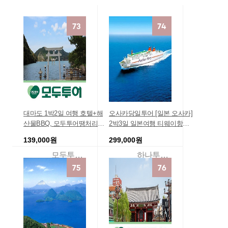
대마도 1박2일 여행 호텔+해
오사카당일투어 [일본 오사카]
산물BBQ, 모두투어땡처리할
2박3일 일본여행 티웨이항공/
인 단체가족여행
■ 팬스타 크루즈여행 ■ 오사카
139,000원
299,000원
여행 3일 도톤보리 호텔 트윈/8
월/9월 출발기준 우리가족크루
모두투어예약센터
하나투어리더투어
즈