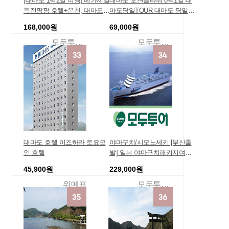
[대마도 1박2일 여행] 메가세일
대마도 오션플라워 0박1일 대
특전팡팡 호텔+온천, 대마도땡
마도당일TOUR 대마도 당일T
처리 할인특가
OUR 부산출발 대마도여행 패
168,000원
69,000원
키지/대마도 가을/겨울/방학
모두투어예약센터
모두투어여행
대마도 호텔 이즈하라 토요코
야마구치/시모노세키 [부산출
인 호텔
발] 일본 야마구치패키지여행
야마구치/기타큐슈/후쿠오카 4
45,900원
229,000원
일 [핵심일정] 야마구치긴급모
객 일본모두관광 여행추천지
위메프
모두투어땡처리여행
땡처리