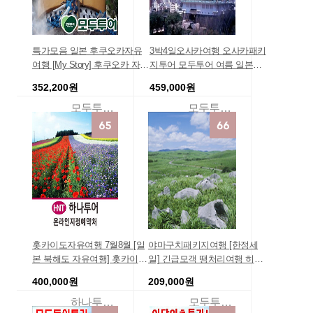
특가모음 일본 후쿠오카자유
3박4일오사카여행 오사카패키
여행 [My Story] 후쿠오카 자유
지투어 모두투어 여름 일본여
여행 3일[더 비 하카타 호텔]
행 오사카 교토 히메지 고베 오
352,200원
459,000원
에어텔 대구출발 2박3일저렴
카야마 쿠라시키 온천 4일 전
한 가족여행 효도여행 홈쇼핑
일 더블 초저가 모두투어땡처
모두투어여행
모두투어패키지여행몰
여행상품 여행경비견적
리 항공땡처리 좌석확보 여행
비용
홋카이도자유여행 7월8월 [일
야마구치패키지여행 [한정세
본 북해도 자유여행] 홋카이도
일] 긴급모객 땡처리여행 히트
에어텔 / [2018 여름방학 특가
상품/외국관광명소 ▷좌석확
400,000원
209,000원
세일] 여름 사전예약할인 특가
보◁[초특가]★실속있게 알차
인기상품순위 2박3일/가족휴
게★ 일본여행 특급 인기패키
하나투어온라인지정예약처
모두투어땡처리해외여행