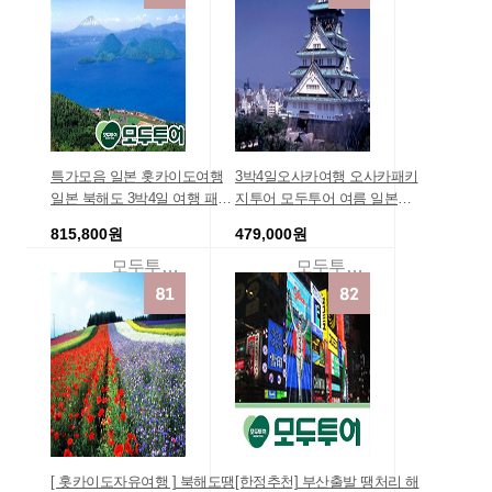
루즈여행, 동남아크
특가모음 일본 홋카이도여행
3박4일오사카여행 오사카패키
일본 북해도 3박4일 여행 패키
지투어 모두투어 여름 일본여
지 북해도 온천 4일 패키지 3박
행 오사카 교토 히메지 고베 오
815,800원
479,000원
4일저렴한 가족여행 효도여행
카야마 쿠라시키 온천 4일 전
홈쇼핑 여행상품 여행경비견
일 더블 오사카홈쇼핑 유니버
모두투어여행
모두투어패키지여행몰
적
셜포트 유니버셜스튜디오재팬
고베
[ 홋카이도자유여행 ] 북해도땡
[한정추천] 부산출발 땡처리 해