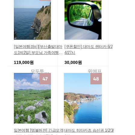
[일본여행경비][부산출발대마
[쿠폰할인] 대마도 렌터카 6/2
도1박2일] 부모님 가족여행패
4/27시
키지 마감처리 가성비 할인 특
119,000원
30,000원
가 부산출발 핵심투어 특별이
벤트
모두투어땡처리
위메프
일본여행 [명불허전] 긴급모객
대마도 히타카츠 승선권 1/2/3/