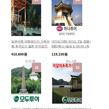
일본여행 여행패키지 가족여
대마도여행 대마도 2일 호텔+
행 후쿠오카 힐튼 온천료칸 4
BBQ특식+힐링 6. 04 하나투어
일 [3년연속판매1위] 큐슈식도
땡처리 대마도패키지여행사
410,600원
119,150원
락 특급호텔에서 힐링을 큐슈
[대마도여행]
여행땡처리 일본효도관광 3박
모두투어땡처리패키지
하나투어여행상품
4일일본패키지 후쿠오카온천
여행