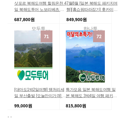
삿포르 북해도여행 힐링온천 4
7월8월 [일본 북해도 패키지여
일 북해도투어 노보리베츠 죠
행][홈쇼핑따라잡기] 홋카이도
잔케이 리조트 호텔포함 북해
3일- 도야호반 숙박+게요리 여
687,800원
849,900원
도게요리 사전 북해도자유일
름 사전예약할인 특가 인기상
정 일정 인천출발북해도패키
품순위 2박3일/가족휴양지/땡
모두투어땡처리패키지
하나투어온라인지정예약처
지 여행패키지 일본온천여행
처리할인 하나투어
패키지
[대마도1박2일여행] 땡처리세
특가모음 일본 북해도여행 일
일 부산출발 [오늘만이가격] 이
본 북해도 3박4일 여행 패키지
벤트상품
북해도 온천 4일 패키지 3박4
99,000원
815,800원
일저렴한 가족여행 효도여행
.
.
홈쇼핑 여행상품 여행경비견
모두투어 여행사
모두투어여
적