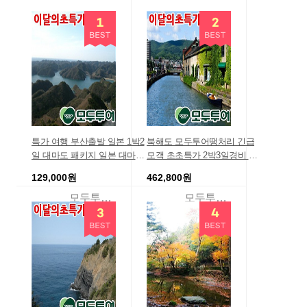
특가 여행 부산출발 일본 1박2
북해도 모두투어땡처리 긴급
일 대마도 패키지 일본 대마도
모객 초초특가 2박3일경비 연
1박2일 여행 패키지 대마도2일
합행사 북해도 힐링만끽 3일
129,000원
462,800원
해산물BBQ/해수온천욕포함
(노보리베츠/도야/오타루) 에어
부산 대구출발상품 /일본 여행
모두투어여행
모두투어여행
북해도패키지 관광 긴급모객
사이트/경