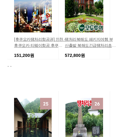
[후쿠오카땡처리항공권] 인천 -
땡처리북해도 패키지여행 부
후쿠오카 티웨이항공 후쿠오
산출발 북해도긴급땡처리초특
카항공권 왕복 특가 저가 예매
가 모두투어닷컴 상품 긴급모
151,200원
572,800원
객땡처리 일본패키지 호텔/리
.
.
조트/항공포함 출발확정 [창사
하나투어
모두투어여
특선][선착순10명10만원할인]
[전일정특급호텔]