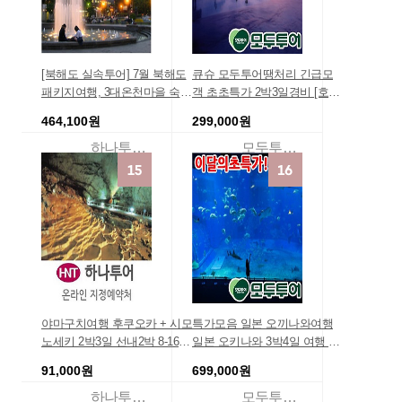
[북해도 실속투어] 7월 북해도
큐슈 모두투어땡처리 긴급모
패키지여행, 3대온천마을 숙
객 초초특가 2박3일경비 [호텔
박, 홋카이도, 먹방투어 워크샵
콕!!][인기NO.1 스기노이 X 로
464,100원
299,000원
여행지추천 부모님 리조트 견
얄특급] 후쿠오카/유후인/벳부/
적 관광 하나투어 땡처리특가
쿠로가와 3일 (품격) 진에어 부
하나투어온라인예약
모두투어여행
일본북해도 패키지
산출발상품 /일본 여행
야마구치여행 후쿠오카 + 시모
특가모음 일본 오끼나와여행
노세키 2박3일 선내2박 8-16
일본 오키나와 3박4일 여행 패
단체해외여행지 하나투어추천
키지 [BEST] 오키나와 4일 패
91,000원
699,000원
야마구치 여행사
키지 3박4일저렴한 가족여행
효도여행 홈쇼핑 여행상품 여
하나투어여행상품
모두투어여행