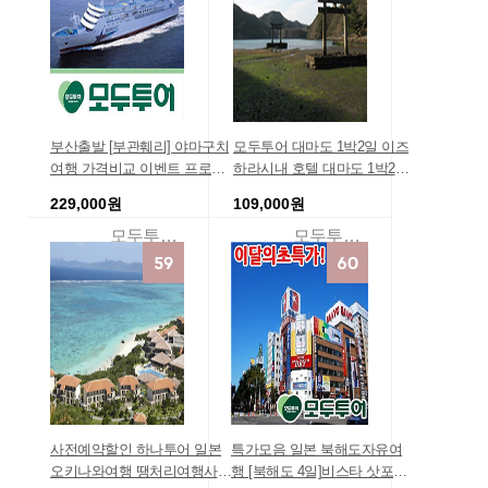
부산출발 [부관훼리] 야마구치
모두투어 대마도 1박2일 이즈
여행 가격비교 이벤트 프로모
하라시내 호텔 대마도 1박2일
션 야마구치,시모노세키 HOT
여행코스 버스투어 /8월/9월 비
229,000원
109,000원
패키지여행사 땡처리 [패키지
용 일정 코스 일본 온천 경비
여행]
해외여행지추천 대마도 땡처
모두투어땡처리여행
모두투어땡처리
리
사전예약할인 하나투어 일본
특가모음 일본 북해도자유여
오키나와여행 땡처리여행사
행 [북해도 4일]비스타 삿포로