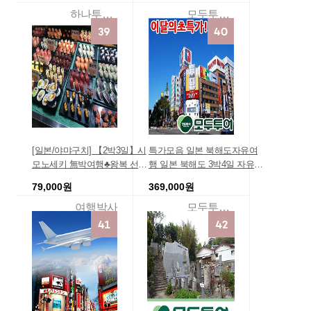
♥ 3일-벳부 명품 온천체험♨
함 대마도여행경비 TV홈쇼핑
하나투어리더투어
모두투어여행
벳부/유후인
여행상품 가족여행 여행지 관
광 일본 항
[일본/야먀구치] 【2박3일】시
특가모음 일본 북해도자유여
모노세키 無박여행♣왕복 선내
행 일본 북해도 3박4일 자유여
2박 , 2018-09-26 출발, 부산출
행 에어텔 북해도 자유여행 4
79,000원
369,000원
발 일본자유여행, 해외자유여
일 에어텔 3박4일저렴한 가족
행추천, 자유여행 여행사여객
여행 효도여행 홈쇼핑 여행상
여행박사
모두투어여행
선, 크루즈, 쾌속선, 부
품 여행경비견적