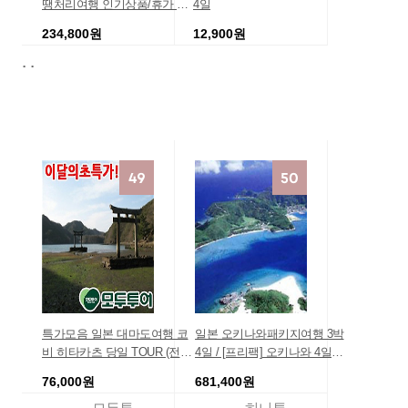
땡처리여행 인기상품/휴가 인
4일
기해외여행지 ▷좌석확보◁
234,800원
12,900원
[초특가]★실속있게 알차게★
.
.
추천관광 해외여행지추천 커
모두투어 패키지여행
위메프
플 가성비최고
특가모음 일본 대마도여행 코
일본 오키나와패키지여행 3박
비 히타카츠 당일 TOUR (전용
4일 / [프리팩] 오키나와 4일◈
버스+중식+가이드동반) 패키
힐튼 차탄 리조트 [뷔페석식/공
76,000원
681,400원
지 부산출발 0박1일저렴한 가
항왕복송영] ◈ JWP714 / 3박4
족여행 효도여행 홈쇼핑 여행
일일본여행 일본여행 오키나