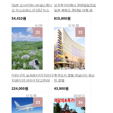
[일본 오사카]유니버셜스튜디
모두투어여행사 3박4일일정표
오 익스프레스 /// USJ 익스프
일본 북해도 3박4일 여행 패키
레스 티켓 4/7
지 북해도 온천 4일 진에어 상
54,410원
815,800원
품 일본 홋카이도여행 홋카이
도패키지 관광 긴급모객 사이
티몬
모두투어여행
트/경비/정보/후기/땡처리
[야마구치 실속패키지] [야마구
후쿠오카 호텔 캐널시티 워싱
치패키지] 야마구치/고쿠라/시
턴 호텔
모노세키 호텔 출발 일본 야마
224,000원
43,900원
구치 투어 여행지
모두투어여행몰
위메프