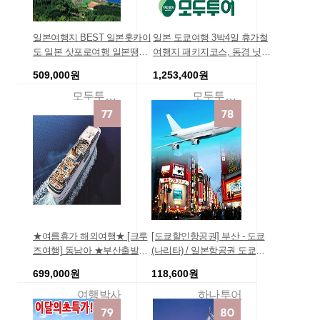
일본여행지 BEST 일본홋카이
일본 도쿄여행 3박4일 휴가철
도 일본 삿포로여행 일본땡처
여행지 패키지코스, 동경 닛코
리전문 북해도 여행코스 여름
하코네 온천
509,000원
1,253,400원
휴가 온천 삿포로 일본관광
모두투어여행몰
모두투어예약센터
★여름휴가 해외여행★ [크루
[도쿄할인항공권] 부산 - 도쿄
즈여행] 동남아 ★부산출발★
(나리타) / 일본항공권 도쿄항
[발코니] 일본 후쿠오카 크루즈
공권 특가 저가 예매 예약
699,000원
118,600원
여행 3일 , 2018-08-24 출발, 크
루즈여행전문, 크루즈여행견
여행박사
하나투어
적, 크루즈투어코스, 한중일크