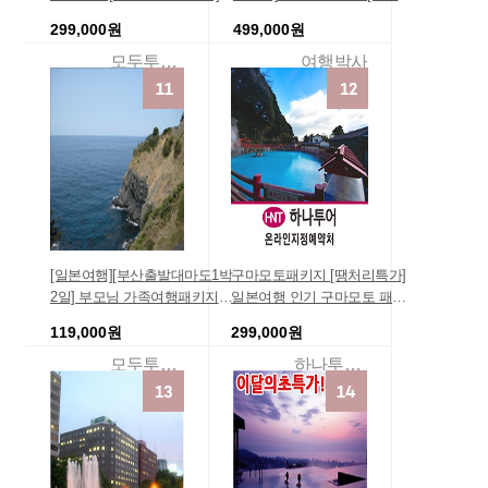
오사카 자유 3일/지아르 에사
3인실 아이할인] 일본 후쿠오
299,000원
499,000원
카/세미더블/조식불포함 팩키
카 크루즈여행 3일 , 2018-08-2
지 일본 2박3일땡처리여행상
4 출발, 부산출발 패키지여행
모두투어여행
여행박사
품 오사카자유여행 에어텔 단
크루즈여행, 럭셔리여행, 고품
체여행 오사카예
격여행
[일본여행][부산출발대마도1박
구마모토패키지 [땡처리특가]
2일] 부모님 가족여행패키지
일본여행 인기 구마모토 패키
휴양지 핫딜추천 할인 특가 부
지 할인 규슈 4일 [인기폭발]
119,000원
299,000원
산출발 강력추천 지금이기회
최저가 특별가
모두투어땡처리
하나투어온라인지정예약처