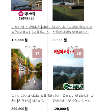
가성비최고 강력추천 [대마도1
대마도홈쇼핑 투어 특별가 부
박2일여행경비] 여름휴가 시원
산출발 대마도여행 패키지 출
한 곳 추천 대마도 해외여행지
발확정//HOT당일특가로!! 니나
129,000원
39,000원
추천/가볼만한 여행지추천 일
이즈하라 당일 TOUR (도보관
본경비
광+중식+가이드동반) 여행지
하나투어온라인지정예약처
모두투어패키지여행상품
경비
규슈긴급모객 땡처리상품 4박
대마도홈쇼핑여행 패키지 1박
5일 [온천호텔] 땡처리할인 해
2일편성표 부산출발 일본 대마
외여행지추천 [선발권특가][최
도 1박2일 여행 패키지 대마도
399,800원
129,000원
저가도전-슬림]♥북큐슈 가봤슈
2일 해산물BBQ/해수온천욕포