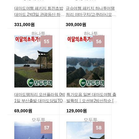
대마도여행 패키지 회전초밥
규슈여행 패키지 하나투어땡
대마도 2박3일 관광등산 하나
처리 야마구치/고쿠라/시모노
투어
세키 4일 호텔 하나투어
331,000원
309,000원
하나투어여행상품
하나투어여행상품
대마도땡처리 오션플라워 0박
특가모음 일본 대마도여행 출
1일 부산출발 대마도당일TOU
발확정ㅣ오션뷰2방선착순 [20
R 대마도 당일TOUR 대마도여
17신규오픈! 신축 이즈하라펜
69,000원
129,000원
행 긴급모객 상품 패키지/호텔/
션:-)] 펜션호텔숙박+다양한특
땡여행
전+해산물BBQ/대마도 2일 (히
모두투어여행
모두투어여행
타IN-히타OUT) [4인실기준]