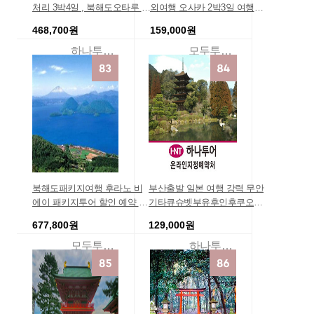
처리 3박4일 , 북해도오타루 ▶
외여행 오사카 2박3일 여행코
[ 핵심일주 ] 가격할인 하나투
스 연말 오사카 나라 교토 여행
468,700원
159,000원
어여행사 북해도그랜드 파크
오사카여행지 모두투어[예약
오타루여행 온천,자연,음식 N
할인] 선착순 기념품혜택 인기
하나투어리더투어
모두투어땡처리여행
O.1 [ 삿포로호텔 ]
상품 일본 온천 여행 인기해외
여행지
북해도패키지여행 후라노 비
부산출발 일본 여행 강력 무안
에이 패키지투어 할인 예약 4
기타큐슈벳부유후인후쿠오카
박5일 조식포함 플라자 게이오
[ 하나투어땡처리 ] 3일 벳부온
677,800원
129,000원
비스타 홋카이도자유여행 더
천 예약 가볼만한곳 [ 야마구치
블룸 베스트웨스턴 3박4일 진
패키지 ]
모두투어패키지여행몰
하나투어온라인지정예약처
에어 북해도여행비용 여행지
추천 일본 자유