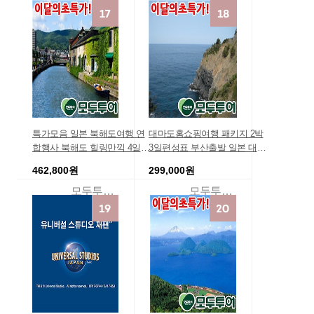
행경비견적
특가모음 일본 북해도여행 연
대마도홈쇼핑여행 패키지 2박
합행사 북해도 힐링만끽 4일
3일편성표 부산출발 일본 대마
(노보리베츠/도야/오타루/삿포
도 2박3일 여행 패키지 대마도
462,800원
299,000원
로) 패키지 대구출발 2박3일저
3일 해산물BBQ/해수온천욕포
렴한 가족여행 효도여행 홈쇼
함 대마도여행경비 TV홈쇼핑
모두투어여행
모두투어여행
핑 여행상품 여행경비견적
여행상품 가족여행 여행지 관
광 일본 항