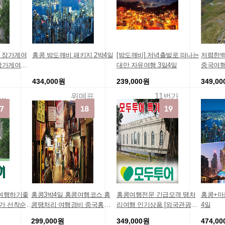
 장가계여
홍콩 밤도깨비 패키지 2박4일
[밤도깨비] 저녁출발로 떠나는
저렴한백
 장가게여행
대만 자유여행 3일4일
중국여행
행상품 장가
산호텔 
434,000원
239,000원
349,0
추천 팩키
만한곳 
지비용 장
금스케줄
투어패키지여행몰
위메프
11번가
투어 장가
초저가 
부모님효
계여행하기좋
홍콩3박4일 홍콩여행코스 홍
홍콩여행전문 긴급모객 땡처
홍콩+마
특가 선착순할
콩땡처리 여행경비 중국홍콩
리여행 인기상품 [외국관광명
4일
행사 관광코
[다이어트]홍콩(일급) 3박 4일
소] ♥나를위한선물♥ 품격있게
299,000원
349,000원
474,0
이벤트 특가 홍콩관광 홍콩가
즐기는 2박3일 핫딜추천 단체