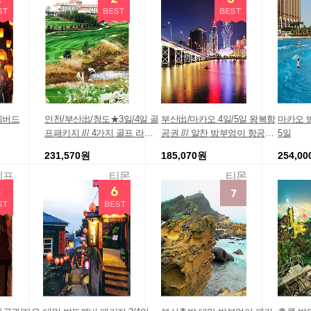
리버드
인천/부산出/청도★3일/4일 골
부산出/마카오 4일/5일 왕복항
마카오 
프패키지 /// 4가지 골프 라운
공권 /// 알찬 밤부엉이 항공일
5일
딩 선택 가능!
정
231,570원
185,070원
254,0
메프
티몬
티몬