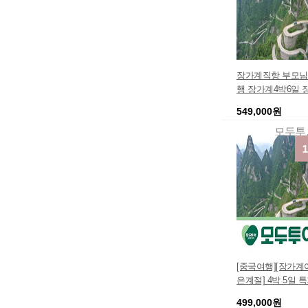
장가계직항 부모님
행 장가계4박6일
비용 TV홈쇼핑 여
549,000원
계긴급모객 페키지
지가격 장가계펙키
모두
강삼협 장가계모두
계홈쇼핑 노쇼핑
[중국여행][장가
은계절] 4박 5일 
인 전문 패키지여
499,000원
스 땡큐처리