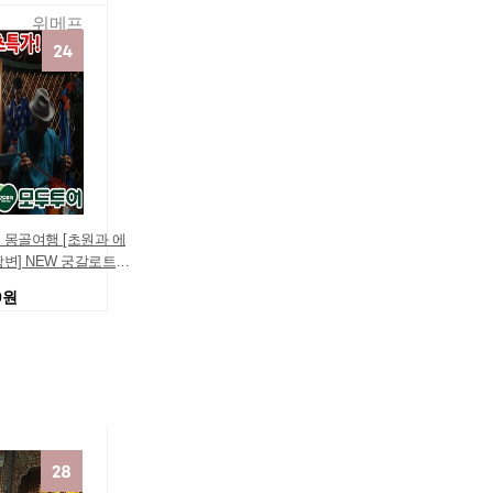
위메프
 몽골여행 [초원과 에
변] NEW 궁갈로트/
골 5일 패키지 3박5
0원
 가족여행 효도여행
여행상품 여행경비견
모두투어여