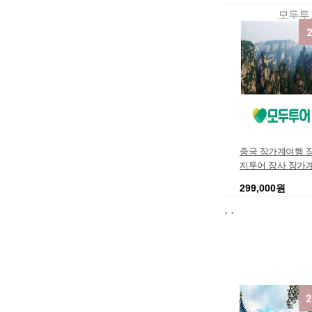
모
중국 장가계여행 
지투어 장사 장가계
천문산 5일 여행
299,000원
장가계백룡엘리베
.
.
기 장가계패키지여
모두
여행 아동 알뜰여행
지 3인