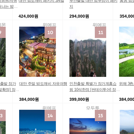
항공권/자유
대만 밤도깨비 패키지 3/4일
부산출발 대만 밤부엉이 패키
홍콩 밤
 떠나는 밤도
지
424,000원
294,000원
354,0
티몬
위메프
위메프
출발 장가
대만 주말 밤도깨비 자유여행
인천출발 특별가 장가계홈쇼
위해 3色
발확정] 장가
핑 10석한정 [싼데이투어] 장가
5성급+리무진
계+원가계 천문산 중경 7일 여
384,000원
399,000원
384,00
보 관광지
행지 투어 경비 패키지 장가계
여행
투어패키지여행상품
위메프
모두투어패키지여행상품