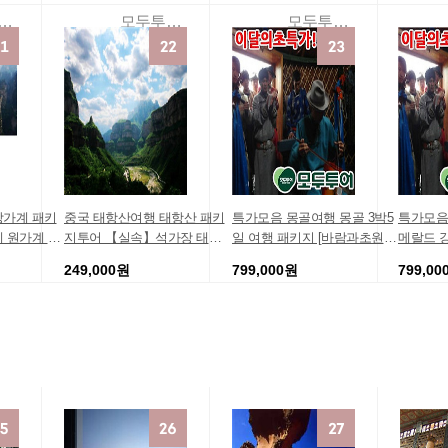
족 홍콩특가 홍콩긴급 홍콩항
4박6일 해외가족여행 중국여
두투어땡처리여행
모두투어패키지여행몰
모두투어 여행사
공권 홍콩호텔 MEGA 트립스
행 가성비최고 부모님관광
토어
장가계 패키
중국 태항산여행 태항산 패키
특가모음 몽골여행 몽골 3박5
특가모음
 원가계 +
지투어 【실속】석가장 태항
일 여행 패키지 [바람과초원의
메랄드 강
비용 여행코스
대협곡/만선산/팔리구/구련산
나라]울란바토르/테를지 몽골
테를지 몽
249,000원
799,000원
799,00
이터 싸게가
5일 태항산 모두투어 제남일정
핵심 5일 패키지 3박5일저렴한
일저렴한
행 저렴한
제남가족 제남경비 제남긴급
가족여행 효도여행 홈쇼핑 여
홈쇼핑 
투어패키지여행몰
모두투어패키지여행몰
모두투어여행
 4인 펙키
제남입장권 제남호텔 메가세
행상품 여행경비견적
적
일 트립스토어