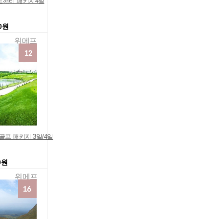
도깨비 패키지4일
00원
위메프
골프 패키지 3일/4일
0원
위메프