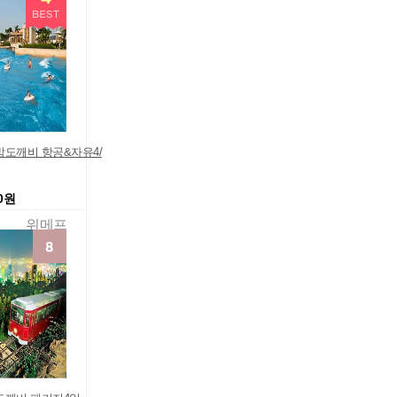
밤도깨비 항공&자유4/
00원
위메프