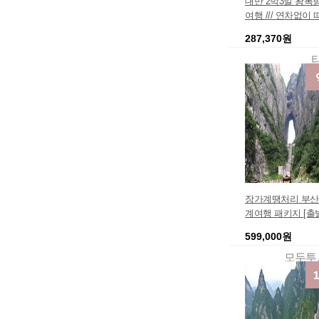
대만 2박3일 왕복
여행 /// 연차없이
깨비여행 !
287,370원
장가계땡처리 부산
계여행 패키지 [출
계직항 [스마트] 
599,000원
과일도시락 좌석확
여행비용 힐링특가
모두