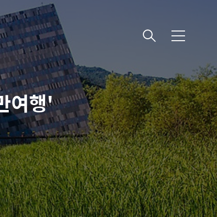
메
뉴
만여행'