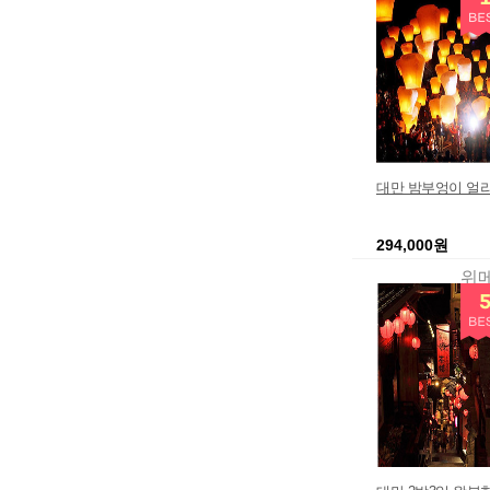
대만 밤부엉이 얼
294,000원
위