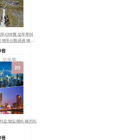
두산여행 모두투어
 백두산항공권 백두
여행방송 여행지가볼
00원
★연휴프로모션★ 황
 특별특가 긴급모객
모두투어패키지여행몰
인기 전문 가족여행지
도 여행비용
카오 밤도깨비 패키지
00원