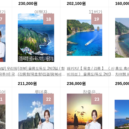
230,000원
202,100원
160,0
틀문의/모텔 2박 5식(특식3식)/
혜택 땡
주말 성수기문의
[히트상
번가
여행자클럽
11번가
인 이달
발] 우리땅
[경북] 울릉도독도 2박3일 / 항
패키지/【 묵호 / 강릉 】 《 신
홍도 흑산
유투어] 국내
(강릉항/묵호항)집결/왕복셔틀/
비의섬 》 울릉도/독도 2박3일
차여행 패
뜰상품 인기
특식포함/울릉도여행/섬여행/
_『 관광호텔 / 펜션급 』 _ [매
211,200원
236,000원
295,0
가항공] 깜짝
서울경기出
일출발]_연합
특가상품 땡
투어
롯데홈쇼핑
참좋은여행
행지