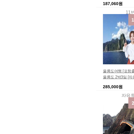
187,060원
11
울릉도여행 [포항출
울릉도 2박3일 [자
여행 마감세일 알
285,000원
추천 맛집탐방 [저
할인 커플여행지 
자유
처리특가 인기여