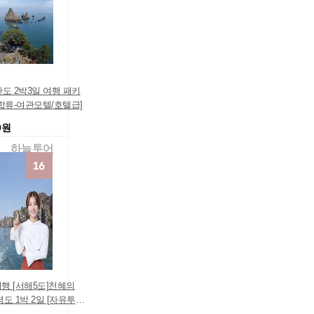
도 2박3일 여행 패키
합류-여관모텔/호텔급]
0원
하늘투어
행 [서해5도]천혜의
도 1박 2일 [자유투
내여행 가볼만한곳 최다