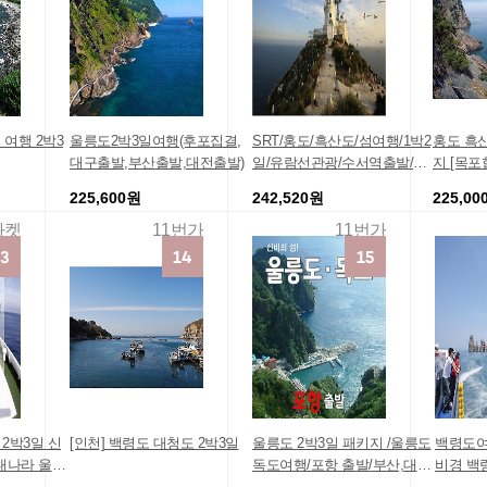
도 여행 2박3
울릉도2박3일여행(후포집결,
SRT/홍도/흑산도/섬여행/1박2
홍도 흑산
대구출발,부산출발,대전출발)
일/유람선관광/수서역출발/코
지 [목포
레일기차여행
225,600원
242,520원
225,00
마켓
11번가
11번가
 2박3일 신
[인천] 백령도 대청도 2박3일
울릉도 2박3일 패키지 /울릉도
백령도여
내나라 울릉
독도여행/포항 출발/부산,대구
비경 백령
매일출발/대전 전주 창원 등 셔
어] 국