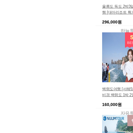
울릉도 독도 2박3
행 [대아리조트 특
296,000원
하늘
백령도여행 [서해5
비경 백령도 1박 2
어] 국내여행 여행
160,000원
도시 히트상품 실
안내 이달의상품 
자유
지투어 / 부모효도