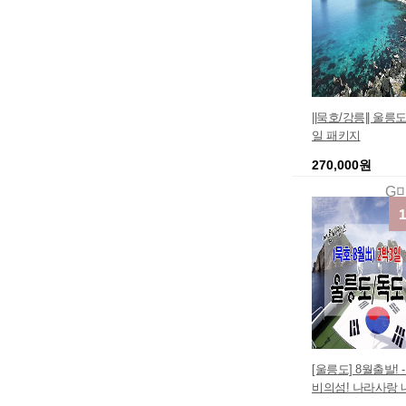
||묵호/강릉|| 울릉
일 패키지
270,000원
G
[울릉도] 8월출발! -
비의섬! 나라사랑 
도여행/독도여행!