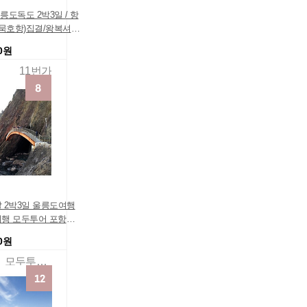
울릉도독도 2박3일 / 항
/묵호항)집결/왕복셔틀/
/울릉도여행/섬여행/
70원
기出
11번가
 2박3일 울릉도여행
행 모두투어 포항울
편
00원
모두투어패키지여행