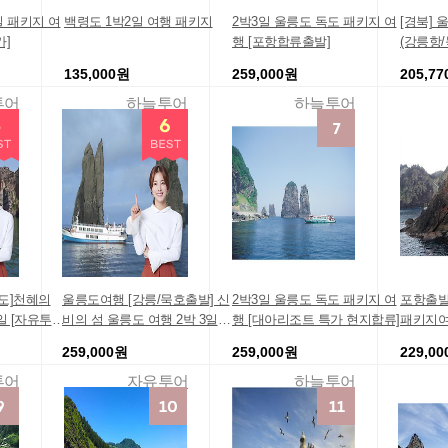
일 패키지 여
백령도 1박2일 여행 패키지
2박3일 울릉도 독도 패키지 여
[경북] 
가]
행 [포항합류출발]
(강릉항
특식포함
135,000원
259,000원
205,7
서울경
투어
하늘투어
하늘투어
도]천혜의
울릉도여행 [강릉/묵호출발] 신
2박3일 울릉도 독도 패키지 여
포항출발
일 [자유투
비의 섬 울릉도 여행 2박 3일
행 [대아리조트 특가 현지합류]
패키지여
사/다채로운
[자유투어] 국내여행 여행코스
릉도배
259,000원
259,000원
229,0
속투어 특가
할인여행지 단체여행사 [파격
긴급세일 현
할인] 인기여행지 한정판매 가
투어
자유투어
하늘투어
격인하 맛집탐방