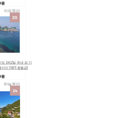
00원
처리인하 쇼핑리스트
품] 스페셜특가 즉시할
자유투어
의상품 긴급세일
도 1박2일 국내 섬 기
키지 [SRT-호텔급]
00원
하늘투어