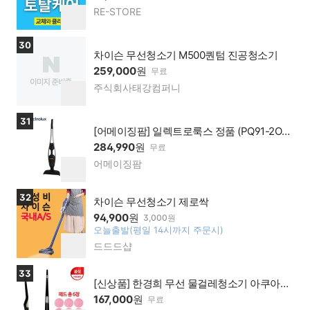
RE-STORE
네이
찜
버페
하
이 가
기
상품보러가기
30
맹점
차이슨 무선청소기 M500퀀텀 진공청소기
259,000
원
무료
주식회사태강컴퍼니
네이
찜
버페
하
이 가
기
상품보러가기
31
맹점
[어메이징팜] 일렉트로룩스 정품 (PQ91-2OG)
퓨어 Q9 무선청소기
284,990
원
무료
어메이징팜
네이
찜
버페
하
이 가
기
상품보러가기
32
맹점
차이슨 무선청소기 제로싹
94,900
원
3,000원
오늘출발(평일 14시까지 주문시)
찜
드드드샵
네이
하
버페
기
이 가
상품보러가기
33
맹점
[신상품] 한경희 무선 물걸레청소기 아쿠아젯
RC-3500BW + 패드 총6장
167,000
원
무료