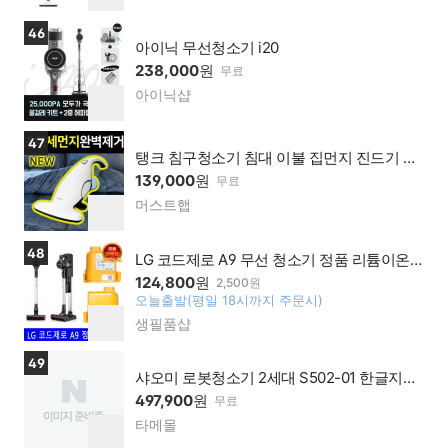
버페
하
이 가
기
상품보러가기
46
맹점
아이닉 무선청소기 i20
238,000
원
무료
아이닉샵
네이
찜
버페
하
이 가
기
상품보러가기
47
맹점
탱크 침구청소기 침대 이불 집먼지 진드기 살
균 매트리스
139,000
원
무료
머스트햅
네이
찜
버페
하
이 가
기
상품보러가기
48
맹점
LG 코드제로 A9 무선 청소기 정품 리튬이온
배터리 (오후6시전 당일발송)
124,800
원
2,500원
오늘출발(평일 18시까지 주문시)
찜
생필품샵
네이
하
버페
기
이 가
상품보러가기
49
맹점
샤오미 로봇청소기 2세대 S502-01 한글지원
물걸레청소 우체국택배 당일발송
497,900
원
무료
타메몰
네이
찜
버페
하