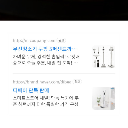
http://m.coupang.com
광고
무선청소기 쿠팡 5퍼센트까지
적립
가벼운 무게, 강력한 흡입력! 로켓배
송으로 오늘 주문, 내일 집 도착! 무
거운 유선 청소기는 이제 그만! 엉킴
없는 헤드로 머리카락 걱정 끝!
https://brand.naver.com/dibea
광고
디베아 단독 판매
스마트스토어 채널! 단독 특가에 쿠
폰 혜택까지 더한 특별한 가격 구성