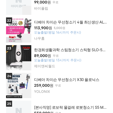
99,000
원
무료
바이플립
네이
찜
버페
하
이 가
기
상품보러가기
22
맹점
디베아 차이슨 무선청소기 4월 최신생산 ALL
NEW12000 흡입력 국내시험기관 시험 올뉴1
113,900
원
5,000원
2000
오늘출발(평일 16시까지 주문시)
찜
나우홈
네이
하
버페
기
이 가
상품보러가기
23
한경희생활과학 스팀청소기 스틱형 SLO-500
맹점
BL
89,000
원
무료
오늘출발(평일 13시까지 주문시)
찜
제이앤씨월드
네이
하
버페
기
이 가
상품보러가기
24
맹점
디베아 차이슨 무선청소기 X30 욜로닉스
259,000
원
무료
YOLONIX
네이
찜
버페
하
이 가
기
상품보러가기
25
맹점
[본사직영] 로보락 물걸레 로봇청소기 S5 MA
X 국내정식발매/ 샤오미 앱 연동 / LDS모터 2