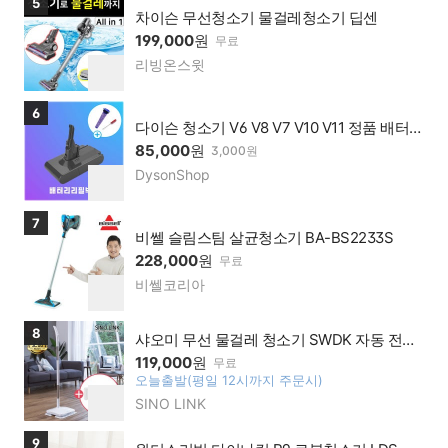
5
맹점
차이슨 무선청소기 물걸레청소기 딥센
199,000
원
무료
리빙온스윗
네이
찜
버페
하
이 가
기
상품보러가기
6
맹점
다이슨 청소기 V6 V8 V7 V10 V11 정품 배터리
팩 / 셀프 자가교체 가능 / 100% 정품 AS 보증
85,000
원
3,000원
DysonShop
네이
찜
버페
하
이 가
기
상품보러가기
7
맹점
비쎌 슬림스팀 살균청소기 BA-BS2233S
228,000
원
무료
비쎌코리아
네이
찜
버페
하
이 가
기
상품보러가기
8
맹점
샤오미 무선 물걸레 청소기 SWDK 자동 전동
걸레
119,000
원
무료
오늘출발(평일 12시까지 주문시)
찜
SINO LINK
네이
하
버페
기
이 가
상품보러가기
9