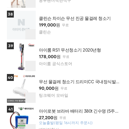
쿵푸팬더착한직구
네이
찜
버페
하
이 가
기
상품보러가기
38
맹점
클린슨 차이슨 무선 진공 물걸레 청소기
199,000
원
무료
클린슨
네이
찜
버페
하
이 가
기
상품보러가기
39
맹점
아이룸 RS1 무선청소기 2020년형
178,000
원
무료
아이룸 공식스토어
네이
찜
버페
하
이 가
기
상품보러가기
40
맹점
무선 물걸레 청소기 드리미CC 국내정식발매/
저소음/자동 물분사/항균패드/LED조명
90,000
원
무료
팅크웨어 모바일
네이
찜
버페
하
이 가
기
상품보러가기
41
맹점
아이로봇 브라바 배터리 380t 긴수명 (5주년
기념 할인)
27,200
원
무료
오늘출발(평일 16시까지 주문시)
찜