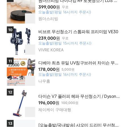
원더스리빙 다이나킹 R9 로봇청소기 LDS 스
맹점
마트 맵핑 / Y자형 물걸레청소/ 180ml 대용량
399,000
원
무료
물통 / 4900mAh 대용량 배터리
오늘출발(평일 16시까지 주문시)
찜
원더스리빙
네이
하
버페
기
이 가
상품보러가기
10
비브르 무선청소기 스톰파워 프리미엄 VE30
맹점
239,000
원
무료
오늘출발(평일 15시까지 주문시)
찜
VIVRE KOREA
네이
하
버페
기
이 가
상품보러가기
11
디베아 최초 유일 UV침구브러쉬 차이슨 무선
맹점
청소기 5월 최신생산 ALLNEW22000 흡입력
178,000
원
5,000원
국내시험기관 시험 올뉴22000
오늘출발(평일 16시까지 주문시)
찜
나우홈
네이
하
버페
기
이 가
상품보러가기
12
맹점
다이슨 V7 플러피 헤파 무선청소기 / Dyson V
7 Fluffy HEPA Cordless Vacuum Cleaner (소
196,000
원
100,000원
프트롤러헤드 포함)
제이케이 구매대행
네이
찜
버페
하
이 가
기
상품보러가기
13
맹점
[오늘출발/국내발송] 샤오미 드리미 무선청소