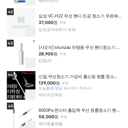
배터리천사
네이
하
버페
기
이 가
상품보러가기
42
맹점
삼성 VC-H22 무선 핸디 진공 청소기 무료배
송 소형 진공청소기
37,000
원
무료
삼성공식파트너 보보
네이
찜
버페
하
이 가
기
상품보러가기
43
맹점
[샤오미] shunzao 차량용 무선 핸디청소기 2
세대 Z1 / Z1 Pro
28,900
원
무료
EZBUY
네이
찜
버페
하
이 가
기
상품보러가기
44
맹점
신일 무선청소기 가성비 홈쇼핑 원룸 청소기
저렴한
139,000
원
무료
오늘출발(평일 16시까지 주문시)
찜
세이프컨덱트
네이
하
버페
기
이 가
상품보러가기
45
맹점
8000Pa 몬스터 흡입력 무선 원룸청소기 핸디
미니 소형 차이슨
58,000
원
무료
제이원플랫폼
네이
찜