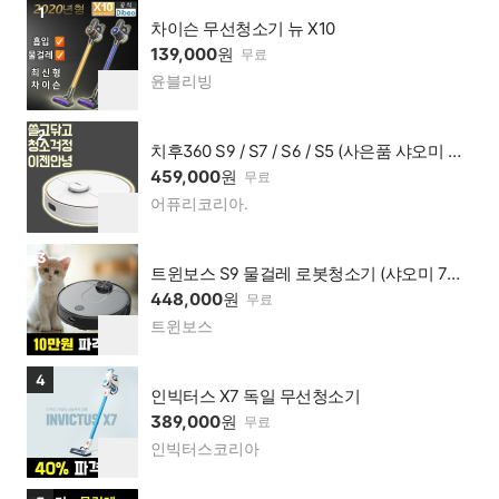
상품보러가기
1
차이슨 무선청소기 뉴 X10
139,000
원
무료
윤블리빙
네이
찜
버페
하
이 가
기
상품보러가기
2
맹점
치후360 S9 / S7 / S6 / S5 (사은품 샤오미 보
조배터리)
459,000
원
무료
어퓨리코리아.
네이
찜
버페
하
이 가
기
상품보러가기
3
맹점
트윈보스 S9 물걸레 로봇청소기 (샤오미 7세
대 센서)
448,000
원
무료
트윈보스
네이
찜
버페
하
이 가
기
상품보러가기
4
맹점
인빅터스 X7 독일 무선청소기
389,000
원
무료
인빅터스코리아
네이
찜
버페
하
이 가
기
상품보러가기