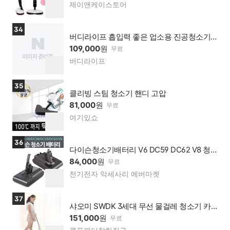
제이앤케이스토어
네이
찜
버페
하
이 가
기
상품보러가기
34
맹점
버디라이프 흡입력 좋은 업소용 진공청소기
공업용 산업용 사무실 습식 건식
109,000
원
무료
버디라이프
네이
찜
버페
하
이 가
기
상품보러가기
35
맹점
클리빙 스팀 청소기 핸디 고압
81,000
원
무료
여기있쇼
네이
찜
버페
하
이 가
기
상품보러가기
36
맹점
다이슨청소기배터리 V6 DC59 DC62 V8 청소
기배터리 3000mAh
84,000
원
무료
전기전자 악세사리 에버마켓
네이
찜
버페
하
이 가
기
상품보러가기
37
맹점
샤오미 SWDK 3세대 무선 물걸레 청소기 카
쳐 Kacher FC 3d 스타일 자동 세탁 익일출고
151,000
원
무료