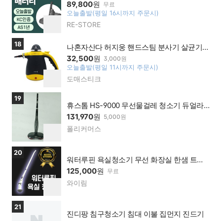
89,800
원
무료
오늘출발(평일 16시까지 주문시)
찜
RE-STORE
네이
하
버페
기
이 가
상품보러가기
18
나혼자산다 허지웅 핸드스팀 분사기 살균기
맹점
고압스팀기 고압스팀청소기 핸디형
32,500
원
3,000원
오늘출발(평일 11시까지 주문시)
찜
도매스티크
네이
하
버페
기
이 가
상품보러가기
19
맹점
휴스톰 HS-9000 무선물걸레 청소기 듀얼라
이팅
131,970
원
5,000원
폴리커머스
네이
찜
버페
하
이 가
기
상품보러가기
20
맹점
워터루핀 욕실청소기 무선 화장실 한샘 트리
플 플러스 오엘라 네오스핀 아님
125,000
원
무료
와이림
네이
찜
버페
하
이 가
기
상품보러가기
21
맹점
진디팡 침구청소기 침대 이불 집먼지 진드기