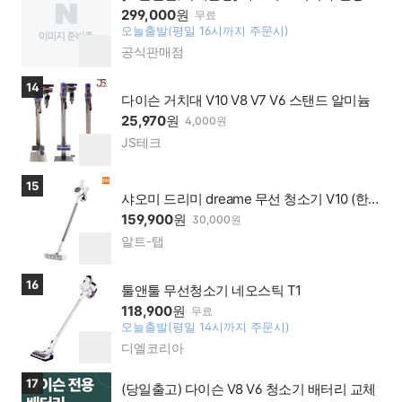
기 V10P 여우미 정품 YMC02K 국내A/S 한글
299,000
원
무료
설명서 KC인증
오늘출발(평일 16시까지 주문시)
찜
공식판매점
네이
하
버페
기
이 가
상품보러가기
14
맹점
다이슨 거치대 V10 V8 V7 V6 스탠드 알미늄
25,970
원
4,000원
JS테크
네이
찜
버페
하
이 가
기
상품보러가기
15
맹점
샤오미 드리미 dreame 무선 청소기 V10 (한
국형코드, 한글설명서)
159,900
원
30,000원
알트-탭
네이
찜
버페
하
이 가
기
상품보러가기
16
맹점
툴앤툴 무선청소기 네오스틱 T1
118,900
원
무료
오늘출발(평일 14시까지 주문시)
찜
디엘코리아
네이
하
버페
기
이 가
상품보러가기
17
(당일출고) 다이슨 V8 V6 청소기 배터리 교체
맹점