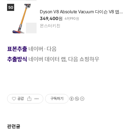
이 가
기
상품보러가기
50
맹점
Dyson V8 Absolute Vacuum 다이슨 V8 앱솔
루트 리퍼비쉬 새상품
349,400
원
49,990원
몬스터키친
네이
찜
버페
하
이 가
기
맹점
표본추출
네이버·다음
추출방식
네이버 데이터 랩, 다음 쇼핑하우
공감
구독하기
관련글