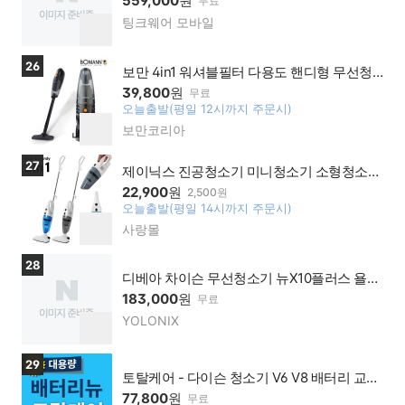
559,000
원
무료
년 보증(5/25부터 순차배송)
팅크웨어 모바일
네이
찜
버페
하
이 가
기
상품보러가기
26
맹점
보만 4in1 워셔블필터 다용도 핸디형 무선청
소기 VC7210 / 물세척필터 / 가정용청소기 /
39,800
원
무료
원룸청소기 / 소형청소기 / 핸디형청소기
오늘출발(평일 12시까지 주문시)
찜
보만코리아
네이
하
버페
기
이 가
상품보러가기
27
제이닉스 진공청소기 미니청소기 소형청소기
맹점
핸디형 자취생 원룸
22,900
원
2,500원
오늘출발(평일 14시까지 주문시)
찜
사랑몰
네이
하
버페
기
이 가
상품보러가기
28
맹점
디베아 차이슨 무선청소기 뉴X10플러스 욜로
닉스
183,000
원
무료
YOLONIX
네이
찜
버페
하
이 가
기
상품보러가기
29
맹점
토탈케어 - 다이슨 청소기 V6 V8 배터리 교체
수리 전문분해클리닝
77,800
원
무료