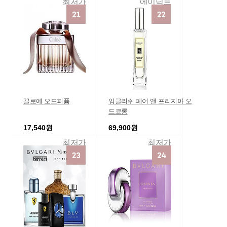
최저가
에이딕트
끌로에 오드퍼퓸
잉글리쉬 페어 앤 프리지아 오
드코롱
17,540원
69,900원
최저가
최저가