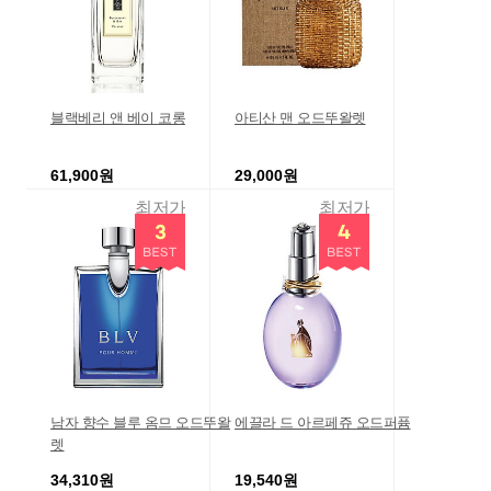
블랙베리 앤 베이 코롱
아티산 맨 오드뚜왈렛
61,900원
29,000원
최저가
최저가
남자 향수 블루 옴므 오드뚜왈
에끌라 드 아르페쥬 오드퍼퓸
렛
34,310원
19,540원