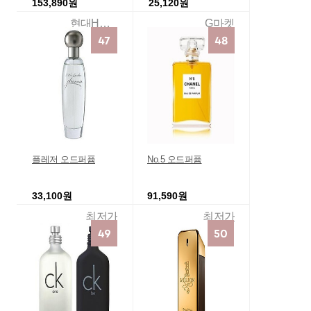
153,890원
25,120원
현대Hmall
G마켓
플레저 오드퍼퓸
No.5 오드퍼퓸
33,100원
91,590원
최저가
최저가