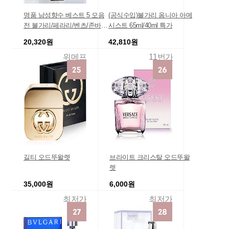
명품 남성향수 베스트 5 모음
(공식수입)불가리 옴니아 아메
전 불가리/페라리/벤츠/존바바
시스트 65ml/40ml 특가
토스
20,320원
42,810원
위메프
11번가
길티 오드뚜왈렛
브라이트 크리스탈 오드뚜왈
렛
35,000원
6,000원
최저가
최저가