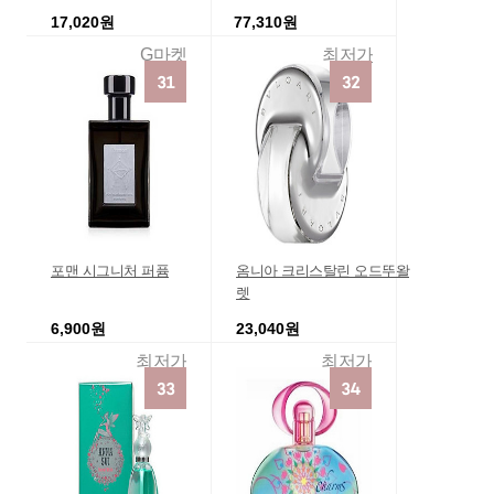
17,020원
77,310원
G마켓
최저가
포맨 시그니처 퍼퓸
옴니아 크리스탈린 오드뚜왈
렛
6,900원
23,040원
최저가
최저가