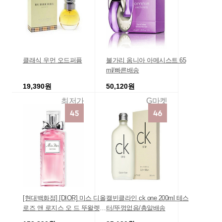
클래식 우먼 오드퍼퓸
불가리 옴니아 아메시스트 65
ml/빠른배송
19,390원
50,120원
최저가
G마켓
[현대백화점] [DIOR] 미스 디올
캘빈클라인 ck one 200ml 테스
로즈 앤 로지스 오 드 뚜왈렛 1
터/뚜껑없음/총알배송
00ML