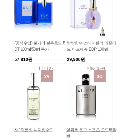
(공식수입) 불가리 블루옴므 E
랑방향수 스테디셀러 에끌라
DT 100ml/50ml 특가
드 아르페쥬 EDP 100ml
57,810원
29,900원
11번가
인터파크
3+1명품향 니치향수G
알뤼르 옴므 스포츠 오드뚜왈
렛