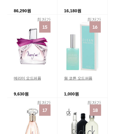
86,290원
16,180원
최저가
최저가
메리미 오드퍼퓸
웜 코튼 오드퍼퓸
9,630원
1,000원
최저가
최저가