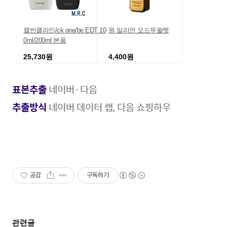
캘빈클라인/ck one/be EDT 10
원 밀리언 오드뚜왈렛
0ml/200ml 본품
25,730원
4,400원
11번가
최저가
표본추출
네이버·다음
추출방식
네이버 데이터 랩, 다음 쇼핑하우
공감
구독하기
관련글