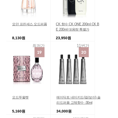
모던 프린세스 오드퍼퓸
CK 향수 CK ONE 200ml CK B
E 200ml 대용량 특별가
8,130원
23,950원
최저가
11번가
오드뚜왈렛
에이딕트 네이키드(걸/보이) 솔
리드퍼퓸 고체향수 -30ml
5,160원
34,000원