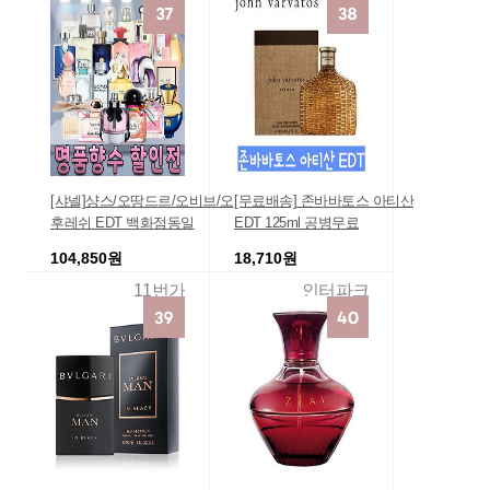
[샤넬]샹스/오땅드르/오비브/오
[무료배송] 존바바토스 아티산
후레쉬 EDT 백화점동일
EDT 125ml 공병무료
104,850원
18,710원
11번가
인터파크