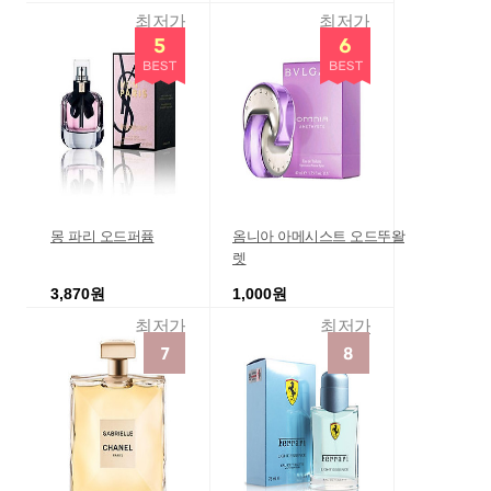
최저가
최저가
몽 파리 오드퍼퓸
옴니아 아메시스트 오드뚜왈
렛
3,870원
1,000원
최저가
최저가