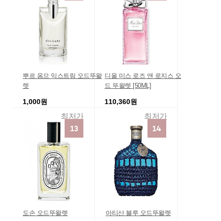
뿌르 옴므 익스트림 오드뚜왈
디올 미스 로즈 앤 로지스 오
렛
드 뚜왈렛 [50ML]
1,000원
110,360원
최저가
최저가
도손 오드뚜왈렛
아티산 블루 오드뚜왈렛