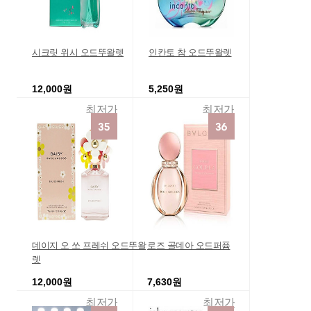
시크릿 위시 오드뚜왈렛
인칸토 참 오드뚜왈렛
12,000원
5,250원
최저가
최저가
데이지 오 쏘 프레쉬 오드뚜왈
로즈 골데아 오드퍼퓸
렛
12,000원
7,630원
최저가
최저가