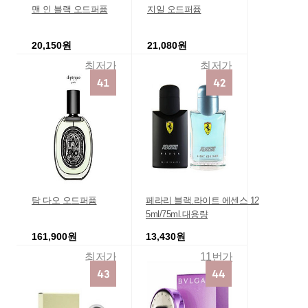
맨 인 블랙 오드퍼퓸
지일 오드퍼퓸
20,150원
21,080원
최저가
최저가
탐 다오 오드퍼퓸
페라리 블랙.라이트 에센스 12
5ml/75ml.대용량
161,900원
13,430원
최저가
11번가