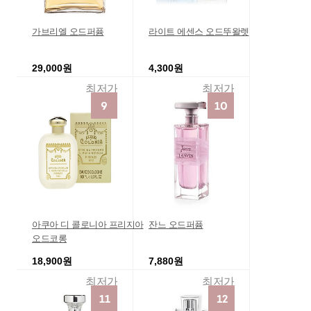
가브리엘 오드퍼퓸
라이트 에센스 오드뚜왈렛
29,000원
4,300원
최저가
최저가
아쿠아 디 콜로니아 프리지아
잔느 오드퍼퓸
오드코롱
18,900원
7,880원
최저가
최저가