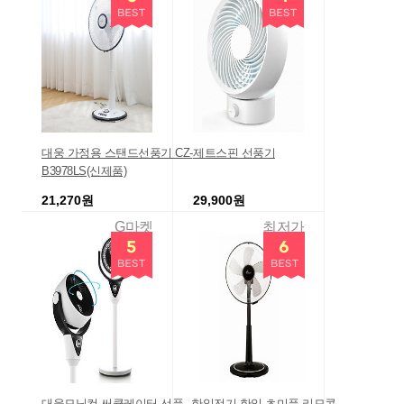
대웅 가정용 스탠드선풍기 CZ-
제트스핀 선풍기
B3978LS(신제품)
21,270원
29,900원
G마켓
최저가
대웅모닝컴 써큘레이터 선풍
한일전기 한일 초미풍 리모콘