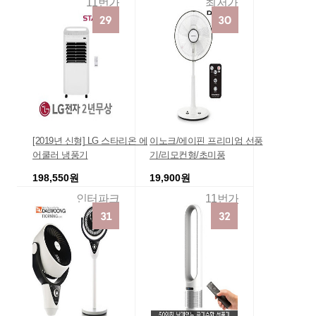
11번가
최저가
[2019년 신형] LG 스타리온 에
이노크/에이핀 프리미엄 선풍
어쿨러 냉풍기
기/리모컨형/초미풍
198,550원
19,900원
인터파크
11번가