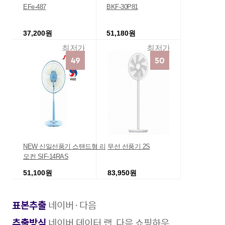
EFe-487
BKF-30P81
37,200원
51,180원
최저가
최저가
NEW 신일선풍기 스탠드형 리
무선 선풍기 2S
모컨 SIF-14RAS
51,100원
83,950원
11번가
최저가
표본추출
네이버·다음
추출방식
네이버 데이터 랩, 다음 쇼핑하우