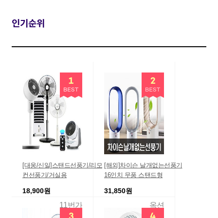
인기순위
[대웅/신일]스탠드선풍기/리모
[해외]차이슨 날개없는선풍기
컨선풍기/거실용
16인치 무풍 스탠드형
18,900원
31,850원
11번가
옥션