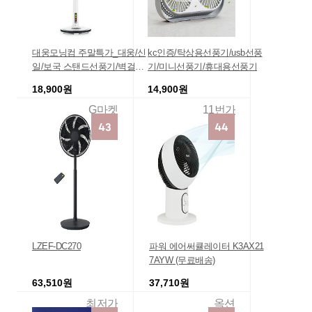
대웅모닝컴 주말특가_대웅/신
kc인증/탁상용선풍기/usb선풍
일/보국 스탠드선풍기/벽걸이
기/미니선풍기/휴대용선풍기
선풍기G
18,900원
14,900원
G마켓
11번가
LZEF-DC270
파워 에어써큘레이터 K3AX21
7AYW (무료배송)
63,510원
37,710원
최저가
옥션