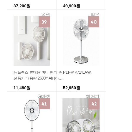
C
레이터
37,200원
49,900원
옥션
티몬
듀플렉스 휴대용 미니 핸디 손
PDF-MP7141AW
선풍기 대용량 2600mAh (아
이)
11,480원
52,950원
G마켓
최저가