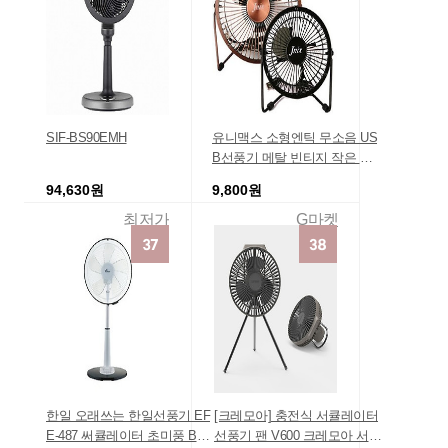
SIF-BS90EMH
유니맥스 소형엔틱 무소음 US
B선풍기 메탈 빈티지 작은 디
자인
94,630원
9,800원
최저가
G마켓
한일 오래쓰는 한일선풍기 EF
[크레모아] 충전식 서큘레이터
E-487 써큘레이터 초미풍 BLD
선풍기 팬 V600 크레모아 서큘