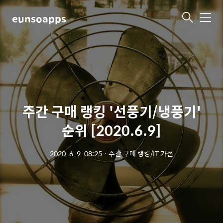
eunsoapps
메
뉴
주간 구매 랭킹 '선풍기/냉풍기'
순위 [2020.6.9]
2020. 6. 9. 08:25
ㆍ
주간 구매 랭킹/IT 가전