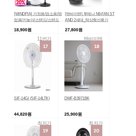
[WINDPIA] 가정용/업소용/영
[텐바이텐] 루메나 N9-FAN ST
업용/키높이/스탠드/스탠드형/
AND 2세대_탁상형선풍기
벽걸이/벽걸이형 선풍기 모음
18,900원
27,800원
11번가
텐바이텐
SIF-14GI (SIF-14LTK)
DWF-B3971BK
44,820원
25,900원
최저가
최저가