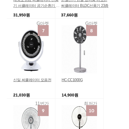
기 서큘레이터 공기순환기 신
써큘레이터 BLDC선풍기 23종
제품 입고
31,950원
37,660원
G마켓
G마켓
신일 써큘레이터 모음전
HC-CC1000G
21,030원
14,900원
11번가
최저가