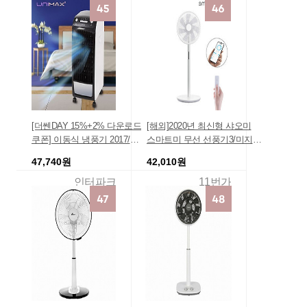
[더쎈DAY 15%+2% 다운로드
[해외]2020년 최신형 샤오미
쿠폰] 이동식 냉풍기 2017/에
스마트미 무선 선풍기3/미지아
어컨/에어콘/선풍기/냉선풍기
유선 선풍기 스탠드/탁상 겸용
47,740원
42,010원
인터파크
11번가