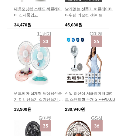
대웅모닝컴 스탠드 써큘레이
날개없는 선풍기 써큘레이터
터 신제품입고
타워팬 리모컨 -화이트
34,470원
45,030원
11번가
G마켓
윈드피아 집게형 탁상용선풍
신일 최신상 서큘레이터 화이
기 미니선풍기 집게선풍기 WF
트 스탠드형 두개 SIF-FA800B
-83S
13,900원
239,940원
G마켓
GS샵