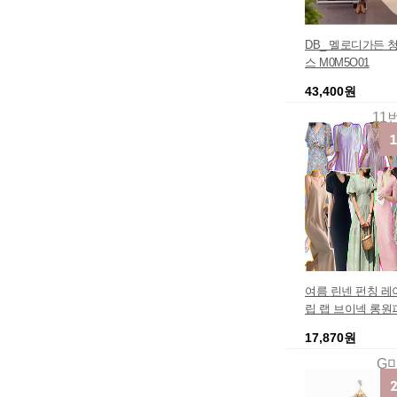
DB_ 멜로디가든 
스 M0M5O01
43,400원
11
여름 린넨 펀칭 레
립 랩 브이넥 롱원
17,870원
G