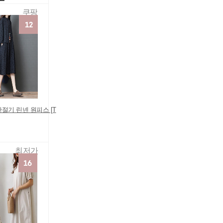
쿠팡
절기 린넨 원피스 [T
최저가