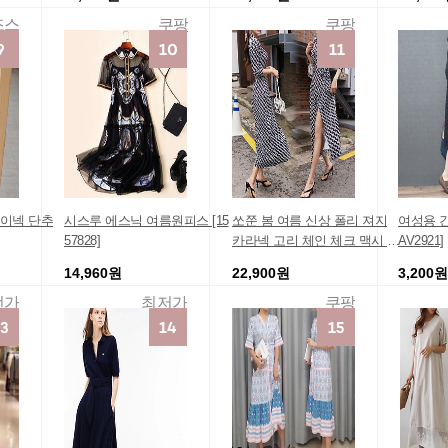
조스
쿠팡
쿠팡
이넥 단추
시스루 에스닉 여름원피스 [15
쏘쭌 봄 여름 신상 폴리 져지
여성용 간
57828]
카라넥 고리 체인 체크 맥시 롱
AV2921]
랩 원피스
14,960원
22,900원
3,200원
번가
최저가
쿠팡