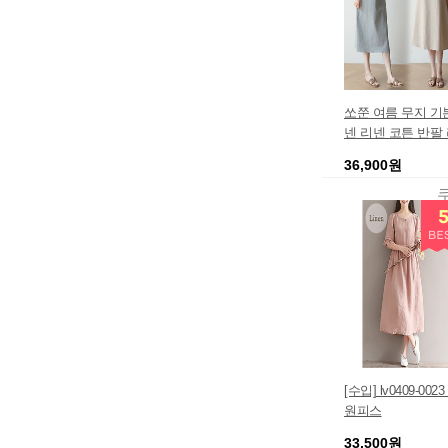
쏘쭌 여름 무지 기
넨 리넨 코튼 반팔
원피스
36,900원
[수입] lv0409-00
원피스
33,500원