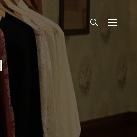
메
뉴
위