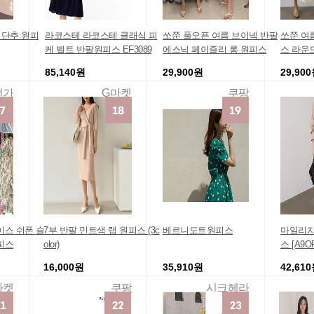
청단추 원피
라코스테 라코스테 클래식 피
쏘쭌 풀오픈 여름 브이넥 반팔
쏘쭌 여
케 벨트 반팔원피스 EF3089
에스닉 페이즐리 롱 원피스
스 라운
롱 원피
85,140원
29,900원
29,90
번가
G마켓
쿠팡
이스 쉬폰 슬
7부 반팔 민트색 랩 원피스 (3c
베르니도트원피스
마일리지
피스
olor)
스 [A9O
16,000원
35,910원
42,61
마켓
쿠팡
시크헤라