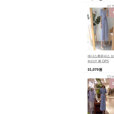
비
에너스롱원피스 브
허리끈 롱 OPS
31,070원
11