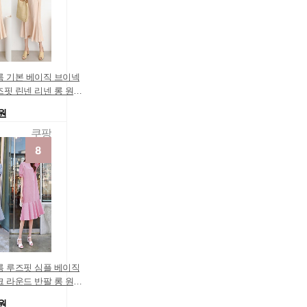
름 기본 베이직 브이넥
즈핏 린넨 리넨 롱 원피
0원
쿠팡
름 루즈핏 심플 베이직
크 라운드 반팔 롱 원피
0원