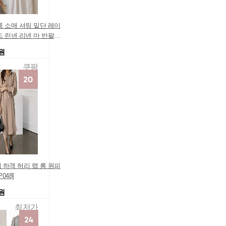
름 소매 셔링 밑단 레이
드 린넨 리넨 마 반팔
스
0원
쿠팡
 하객 허리 랩 롱 원피
P048]
0원
최저가