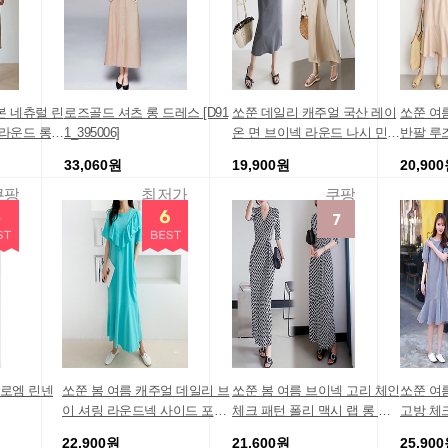
본 네츄럴 린
로즈골드 셔츠 롱 드레스 [D91
쏘쭌 데일리 캐주얼 국산 레이
쏘쭌 여
 라운드 롱
1_395006]
온 면 브이넥 라운드 나시 민소
반팔 루
매 반팔 롱 원피스
스
33,060원
19,900원
20,90
쿠팡
최저가
쿠팡
23 로엠 린넨
쏘쭌 봄 여름 캐주얼 데일리 브
쏘쭌 봄 여름 브이넥 고리 체인
쏘쭌 여
이 셔링 라운드넥 사이드 포켓
체크 패턴 폴리 맥시 랩 롱 원
고방 체
반팔 롱 원피스
피스
스
22,900원
21,600원
25,90