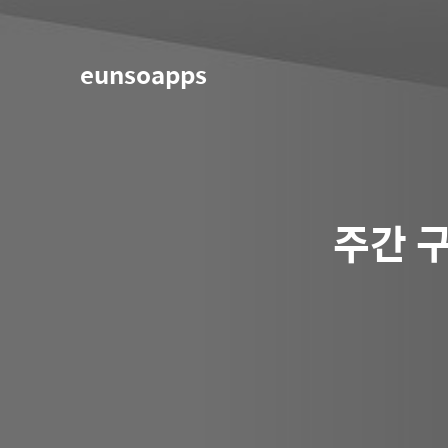
eunsoapps
주간 구