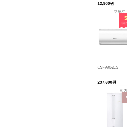
12,900원
모
CSF-A062CS
237,600원
최