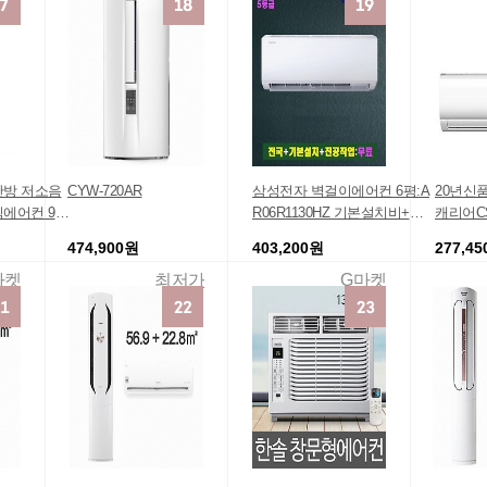
난방 저소음
CYW-720AR
삼성전자 벽걸이에어컨 6평:A
20년신
식에어컨 9평
R06R1130HZ 기본설치비+실
캐리어CS
외기:포함
어컨
474,900원
403,200원
277,4
마켓
최저가
G마켓