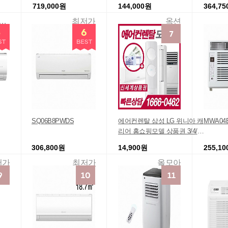
719,000원
144,000원
364,7
두모아종합렌탈
최저가
옥션
SQ06B8PWDS
에어컨렌탈 삼성 LG 위니아 캐
MWA04
리어 홈쇼핑모델 상품권 3/4/5
년약정 등록비면제
306,800원
14,900원
255,1
저가
최저가
올모아