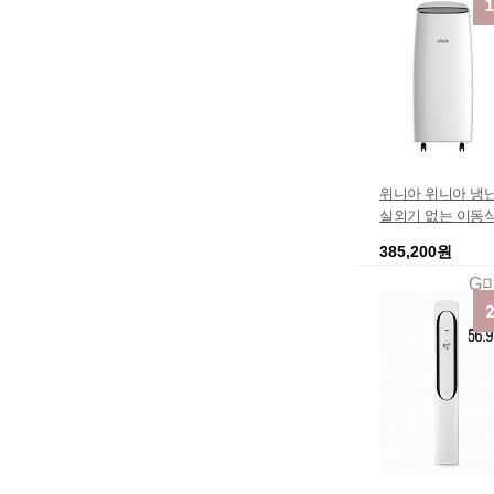
위니아 위니아 냉
실외기 없는 이동
형
385,200원
G