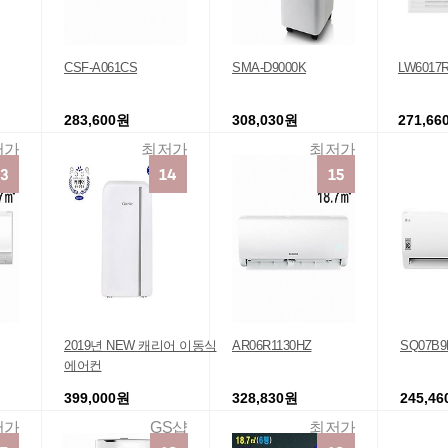
CSF-A061CS
SMA-D9000K
LW6017
283,600원
308,030원
271,66
저가
최저가
최저가
2019년 NEW 캐리어 이동식
AR06R1130HZ
SQ07B
에어컨
399,000원
328,830원
245,4
저가
GS샵
최저가