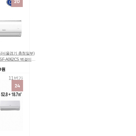
품(서울경기 충청일부)
F-A062CS 벽걸이에
50원
11번가