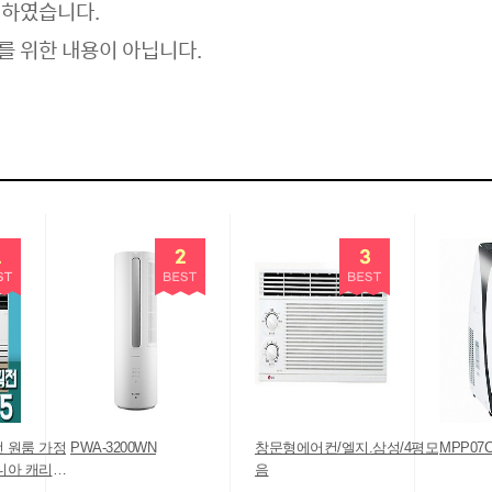
리하였습니다.
를 위한 내용이 아닙니다.
 원룸 가정
PWA-3200WN
창문형에어컨/엘지.삼성/4평모
MPP07
니아 캐리어
음
28