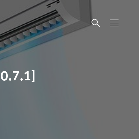
메
뉴
.7.1]