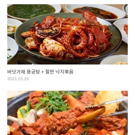
바닷가재 용궁탕 + 철판 낙지볶음
2021.05.26