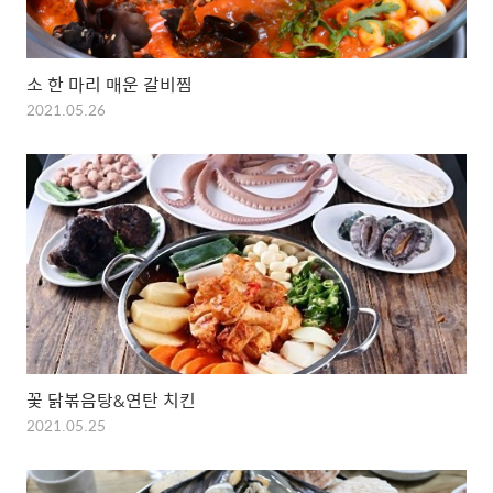
소 한 마리 매운 갈비찜
2021.05.26
꽃 닭볶음탕&연탄 치킨
2021.05.25