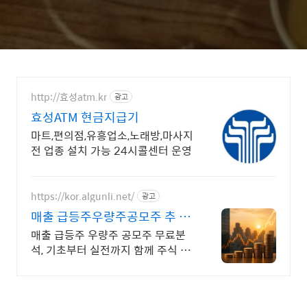
http://효성atm.kr
광고
효성ATM 현금지급기
마트,편의점,유흥업소,노래방,마사지
전 업종 설치 가능 24시콜센터 운영
https://kor.algunli.net/
광고
매출 급등주우량주공모주 추 종
목전망, 분석자료 제공
매출 급등주 우량주 공모주 무료분
석, 기초부터 실전까지 함께 주식 무
료 교육 제공, 우량주 무료 정보 제
공, 처음부터 실전까지 같이합니다