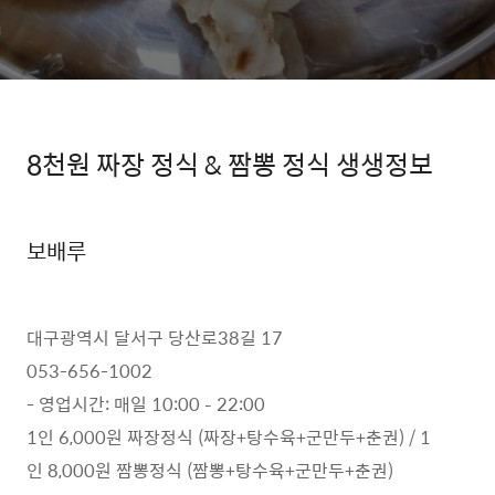
8천원 짜장 정식 & 짬뽕 정식 생생정보
보배루
대구광역시 달서구 당산로38길 17
053-656-1002
- 영업시간: 매일 10:00 – 22:00
1인 6,000원 짜장정식 (짜장+탕수육+군만두+춘권) / 1
인 8,000원 짬뽕정식 (짬뽕+탕수육+군만두+춘권)