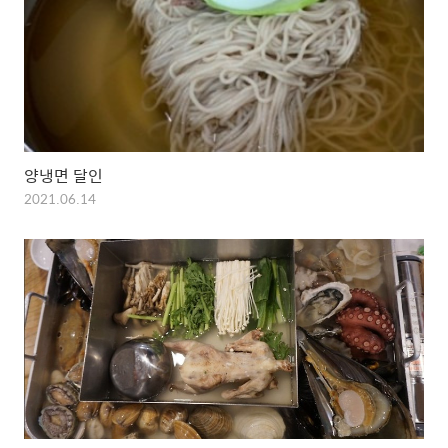
양냉면 달인
2021.06.14