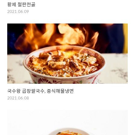
황제 철판전골
2021.06.09
국수왕 곱창쌀국수, 중식해물냉면
2021.06.08