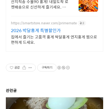
산지직송 수율90 홍게! 내일도착 로
켓배송으로 신선하게 즐기세요. 비
린내 없이 살 꽉 찬 홍게! 녹진한 장
으로 밥까지 볶아 드세요.
https://smartstore.naver.com/primemate
광고
2026 박달홍게 특별할인가
집에서 즐기는 고품격 홍게 박달홍게 연지홍게 찜으로
편하게 드세요.
공감
구독하기
관련글