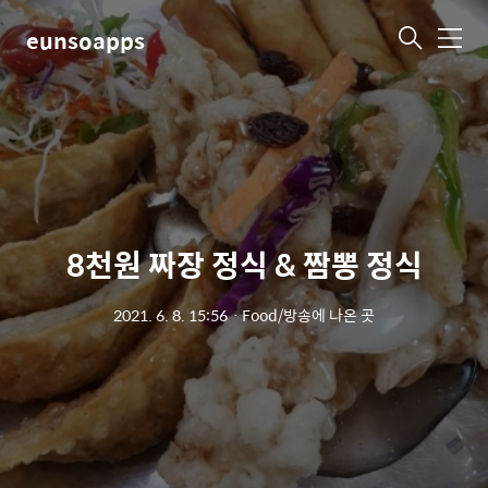
eunsoapps
메
뉴
8천원 짜장 정식 & 짬뽕 정식
2021. 6. 8. 15:56
ㆍ
Food/방송에 나온 곳