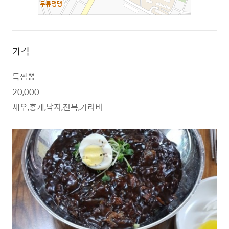
가격
특짬뽕
20,000
새우,홍게,낙지,전복,가리비