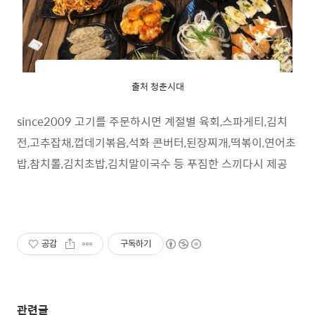
출처 청춘시대
since2009 고기를 주문하시면 계절별 육회,스파게티,김치
전,고추잡채,껍데기볶음,석화 콘버터,된장찌개,떡볶이,연어초
밥,참치롤,김치초밥,김치말이국수 등 푸짐한 스끼다시 제공
공감
구독하기
관련글