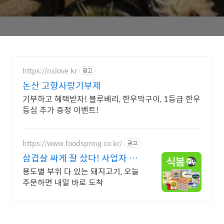
https://nslove.kr
광고
논산 고향사랑기부제
기부하고 혜택받자! 블루베리, 한우막구이, 1등급 한우
등심 추가 증정 이벤트!
https://www.foodspring.co.kr/
광고
삼겹살 싸게 잘 샀다! 사업자 전
용 특가
용도별 부위 다 있는 돼지고기, 오늘
주문하면 내일 바로 도착