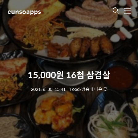
eunsoapps
메
뉴
15,000원 16첩 삼겹살
2021. 6. 30. 15:41
ㆍ
Food/방송에 나온 곳