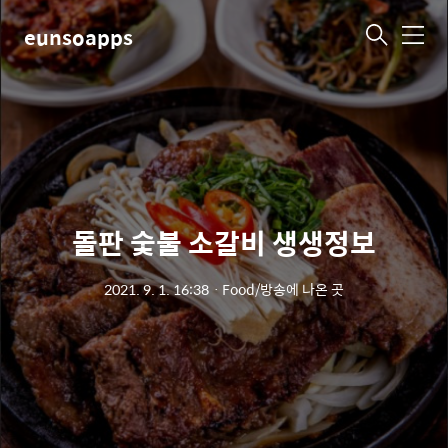
eunsoapps
메
뉴
돌판 숯불 소갈비 생생정보
2021. 9. 1. 16:38
ㆍ
Food/방송에 나온 곳