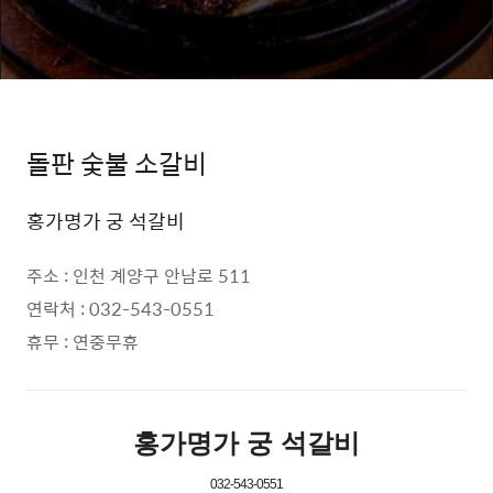
돌판 숯불 소갈비
홍가명가 궁 석갈비
주소 : 인천 계양구 안남로 511
연락처 : 032-543-0551
휴무 : 연중무휴