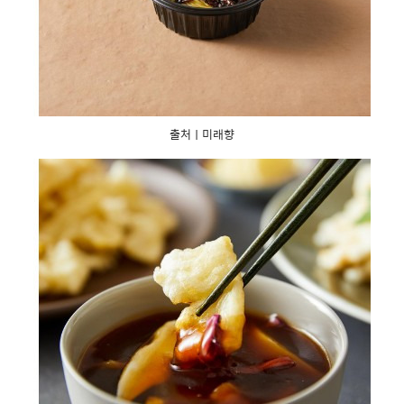
출처ㅣ미래향