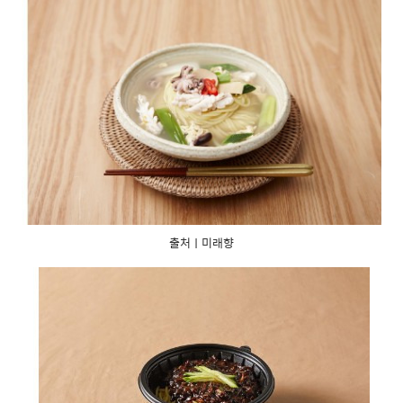
출처ㅣ미래향