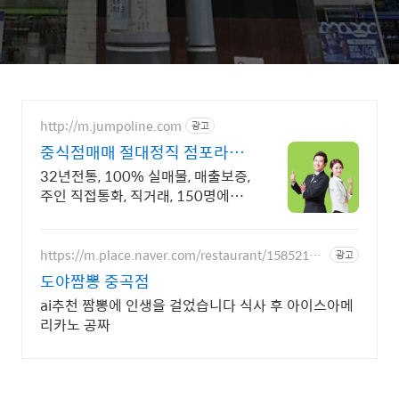
http://m.jumpoline.com
광고
중식점매매 절대정직 점포라인
빠른 직거래 & 안전중개거래
32년전통, 100% 실매물, 매출보증,
주인 직접통화, 직거래, 150명에이
전트
https://m.place.naver.com/restaurant/15852119
광고
34
도야짬뽕 중곡점
ai추천 짬뽕에 인생을 걸었습니다 식사 후 아이스아메
리카노 공짜