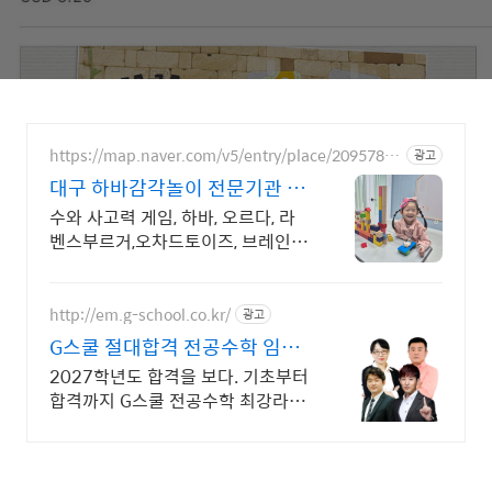
https://map.naver.com/v5/entry/place/20957849
광고
15
대구 하바감각놀이 전문기관 교
구를 활용한 감각놀이 기관
수와 사고력 게임, 하바, 오르다, 라
벤스부르거,오차드토이즈, 브레인티
저스, 멘사 자유롭게 탐색하고 몰입
할 수 있는 공간
http://em.g-school.co.kr/
광고
G스쿨 절대합격 전공수학 임용
수학의 절대강자!
2027학년도 합격을 보다. 기초부터
합격까지 G스쿨 전공수학 최강라인
업과 함께!