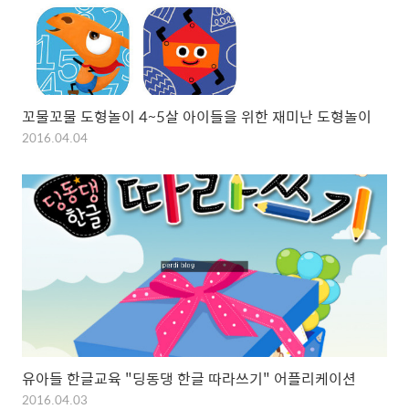
꼬물꼬물 도형놀이 4~5살 아이들을 위한 재미난 도형놀이
2016.04.04
유아들 한글교육 "딩동댕 한글 따라쓰기" 어플리케이션
2016.04.03