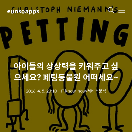
eunsoapps
메
뉴
아이들의 상상력을 키워주고 싶
으세요? 페팅동물원 어떠세요~
2016. 4. 5. 20:10
ㆍ
IT know-how/서비스분석