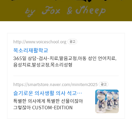
http://www.voiceschool.org
광고
목소리재활학교
365일 상담-검사-치료,발음교정,아동 성인 언어치료,
음성치료,발성교정,목소리성형
https://smartstore.naver.com/minitem2025
광고
슬기로운 의사생활 의사 석고방
향제
특별한 의사에게 특별한 선물이잖아
그렇잖아 CUSTOM-EDITION