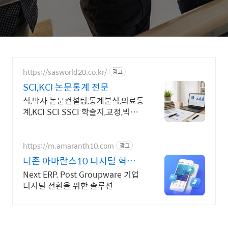
https://sasworld20.co.kr/
광고
SCI,KCI 논문통계 전문
석,박사 논문컨설팅,통계분석,의료통
계,KCI SCI SSCI 학술지,교정,빅데
이터
https://m.amaranth10.com
광고
더존 아마란스10 디지털 혁신의
완성
Next ERP, Post Groupware 기업
디지털 전환을 위한 솔루션