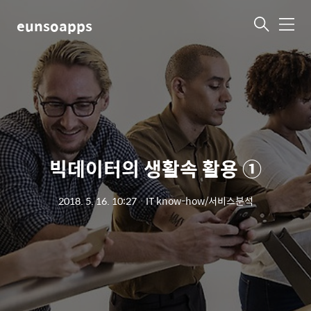
eunsoapps
메
뉴
빅데이터의 생활속 활용 ①
2018. 5. 16. 10:27
ㆍ
IT know-how/서비스분석