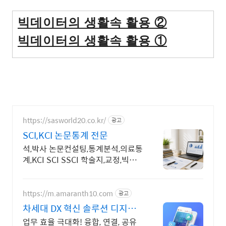
빅데이터의 생활속 활용 ②
빅데이터의 생활속 활용 ①
https://sasworld20.co.kr/
광고
SCI,KCI 논문통계 전문
석,박사 논문컨설팅,통계분석,의료통
계,KCI SCI SSCI 학술지,교정,빅데
이터
https://m.amaranth10.com
광고
차세대 DX 혁신 솔루션 디지털
혁신의 완성
업무 효율 극대화! 융합, 연결, 공유