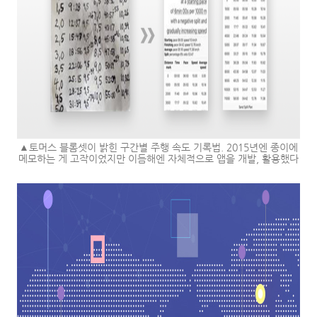
▲토머스 블롬셋이 밝힌 구간별 주행 속도 기록법. 2015년엔 종이에
메모하는 게 고작이었지만 이듬해엔 자체적으로 앱을 개발, 활용했다