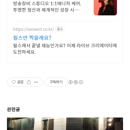
에이터, BJ 상시 모집
방송장비 스튜디오 1:1매니저 케어,
투명한 정산과 체계적인 성장 시스
템
https://zeroent.co.kr/
광고
릴스만 찍을래요?
릴스에서 끝낼 재능인가요? 이제 라이브 크리에이터에
도전하세요.
공감
구독하기
관련글