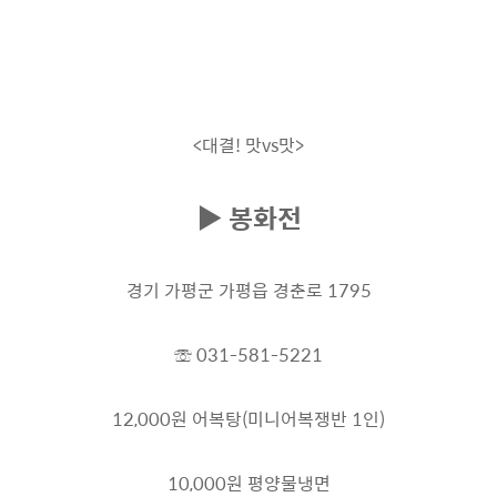
<대결! 맛vs맛>
▶ 봉화전
경기 가평군 가평읍 경춘로 1795
☏ 031-581-5221
12,000원 어복탕(미니어복쟁반 1인)
10,000원 평양물냉면