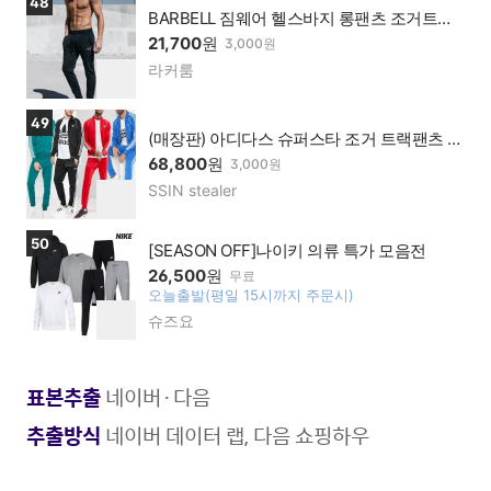
48
맹점
BARBELL 짐웨어 헬스바지 롱팬츠 조거트레
이닝
21,700
원
3,000원
라커룸
네이
찜
버페
하
이가
기
상품보러가기
49
맹점
(매장판) 아디다스 슈퍼스타 조거 트랙팬츠 트
랙탑 블랙 그린 네이비 레드
68,800
원
3,000원
SSIN stealer
네이
찜
버페
하
이가
기
상품보러가기
50
맹점
[SEASON OFF]나이키 의류 특가 모음전
26,500
원
무료
오늘출발(평일 15시까지 주문시)
찜
슈즈요
네이
하
버페
기
이가
맹점
표본추출
네이버·다음
추출방식
네이버 데이터 랩, 다음 쇼핑하우