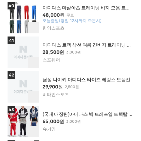
이가
기
상품보러가기
40
맹점
아디다스 마샬아츠 트레이닝 바지 모음 트랙
팬츠 기모제품포함 남여공용 긴바지
48,000
원
무료
오늘출발(평일 12시까지 주문시)
찜
한영스포츠
네이
하
버페
기
이가
상품보러가기
41
맹점
아디다스 트랙 삼선 여름 긴바지 트레이닝 일
자 바지
28,500
원
3,000원
스포웨어
네이
찜
버페
하
이가
기
상품보러가기
42
맹점
남성 나이키 아디다스 타이즈 레깅스 모음전
29,900
원
2,500원
비타민스포츠
네이
찜
버페
하
이가
기
상품보러가기
43
맹점
(국내 매장판)아디다스 빅 트레포일 트랙탑 트
랙팬츠 윈드브레이커 바람막이
65,000
원
3,000원
슈커밍
네이
찜
버페
하
이가