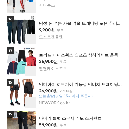
지니슈즈
네이
찜
버페
하
이가
기
상품보러가기
16
맹점
남성 봄 여름 가을 겨울 트레이닝 모음 추리닝
스판 빅사이즈 아웃도어 작업복 운동복 스포
9,900
원
무료
츠웨어
모스트젠틀맨
네이
찜
버페
하
이가
기
상품보러가기
17
맹점
르까프 케이스위스 스포츠 상하의세트 운동
복 트레이닝 37종
26,900
원
무료
엘앤케이스포츠
네이
찜
버페
하
이가
기
상품보러가기
18
맹점
언더아머 히트기어 기능성 반바지 트레이닝
투인원 레깅스 런닝 스포츠 헬스
26,900
원
2,500원
오늘출발(평일 15시까지 주문시)
찜
NEWYORK.co.kr
네이
하
버페
기
이가
상품보러가기
19
맹점
나이키 클럽 스우시 기모 조거팬츠
59,900
원
무료