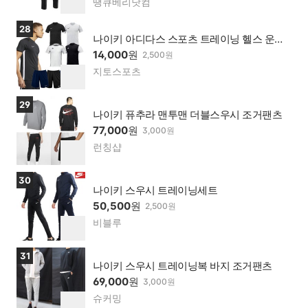
땡큐베리닷컴
네이
하
버페
기
이가
상품보러가기
28
맹점
나이키 아디다스 스포츠 트레이닝 헬스 운동
복 반팔 반바지 모음
14,000
원
2,500원
지토스포츠
네이
찜
버페
하
이가
기
상품보러가기
29
맹점
나이키 퓨추라 맨투맨 더블스우시 조거팬츠
77,000
원
3,000원
런칭샵
네이
찜
버페
하
이가
기
상품보러가기
30
맹점
나이키 스우시 트레이닝세트
50,500
원
2,500원
비블루
네이
찜
버페
하
이가
기
상품보러가기
31
맹점
나이키 스우시 트레이닝복 바지 조거팬츠
69,000
원
3,000원
슈커밍
네이
찜