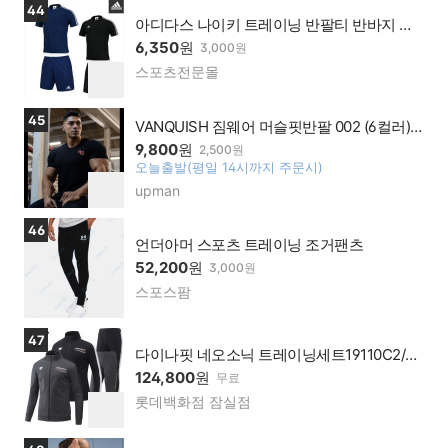
기
상품보러가기
44
맹점
아디다스 나이키 트레이닝 반팔티 반바지 세
트 런닝복 헬스복 요가복 육상복 반티 과티
6,350
원
3,000원
스포츠전문몰
네이
찜
버페
하
이가
기
상품보러가기
45
맹점
VANQUISH 짐웨어 머슬핏반팔 002 (6컬러)
남자 어깨넓어보이는옷 VQ
9,800
원
2,500원
오늘출발(평일 14시까지 주문시)
찜
upman
네이
하
버페
기
이가
상품보러가기
46
맹점
언더아머 스포츠 트레이닝 조거팬츠
52,200
원
3,000원
스포스팜
네이
찜
버페
하
이가
기
상품보러가기
47
맹점
다이나핏 네오소닉 트레이닝세트19110C2/다
이나핏(스포츠)
124,800
원
무료
롯데백화점 잠실점
네이
찜
버페
하
이가
기
상품보러가기