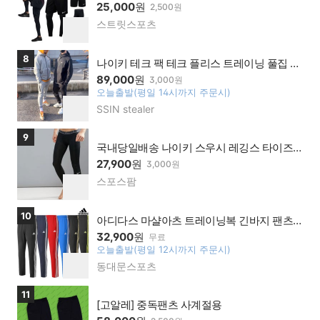
25,000
원
2,500원
스트릿스포츠
네이
찜
버페
하
이가
기
상품보러가기
8
맹점
나이키 테크 팩 테크 플리스 트레이닝 풀집 후
디 조거 팬츠
89,000
원
3,000원
오늘출발(평일 14시까지 주문시)
찜
SSIN stealer
네이
하
버페
기
이가
상품보러가기
9
맹점
국내당일배송 나이키 스우시 레깅스 타이즈
블랙
27,900
원
3,000원
스포스팜
네이
찜
버페
하
이가
기
상품보러가기
10
맹점
아디다스 마샬아츠 트레이닝복 긴바지 팬츠
트레이닝 반바지 봄 가을용 겨울용기모 남녀
32,900
원
무료
공용 슬림핏
오늘출발(평일 12시까지 주문시)
찜
동대문스포츠
네이
하
버페
기
이가
상품보러가기
11
맹점
[고알레] 중독팬츠 사계절용