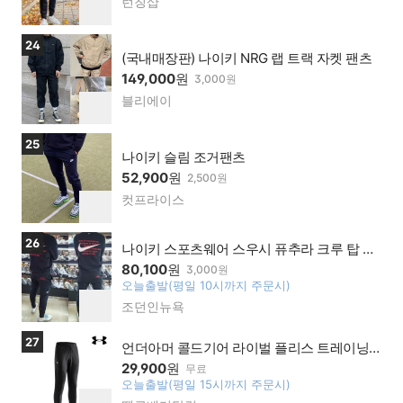
런칭샵
네이
찜
버페
하
이가
기
상품보러가기
24
맹점
(국내매장판) 나이키 NRG 랩 트랙 자켓 팬츠
149,000
원
3,000원
블리에이
네이
찜
버페
하
이가
기
상품보러가기
25
맹점
나이키 슬림 조거팬츠
52,900
원
2,500원
컷프라이스
네이
찜
버페
하
이가
기
상품보러가기
26
맹점
나이키 스포츠웨어 스우시 퓨추라 크루 탑 팬
츠 맨투맨
80,100
원
3,000원
오늘출발(평일 10시까지 주문시)
찜
조던인뉴욕
네이
하
버페
기
이가
상품보러가기
27
언더아머 콜드기어 라이벌 플리스 트레이닝
맹점
팬츠 1320739 블랙 차콜그레이 피치그레이
29,900
원
무료
오늘출발(평일 15시까지 주문시)
찜