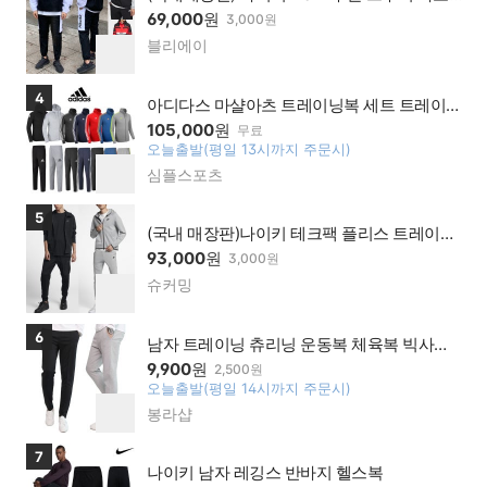
락 팬츠
69,000
원
3,000원
블리에이
네이
찜
버페
하
이가
기
상품보러가기
4
맹점
아디다스 마샬아츠 트레이닝복 세트 트레이
닝세트 츄리닝 운동복
105,000
원
무료
오늘출발(평일 13시까지 주문시)
찜
심플스포츠
네이
하
버페
기
이가
상품보러가기
5
맹점
(국내 매장판)나이키 테크팩 플리스 트레이닝
풀집 후디 후드 조거 팬츠
93,000
원
3,000원
슈커밍
네이
찜
버페
하
이가
기
상품보러가기
6
맹점
남자 트레이닝 츄리닝 운동복 체육복 빅사이
즈 바지 M~5XL
9,900
원
2,500원
오늘출발(평일 14시까지 주문시)
찜
봉라샵
네이
하
버페
기
이가
상품보러가기
7
맹점
나이키 남자 레깅스 반바지 헬스복