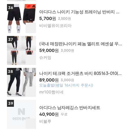
이가
기
상품보러가기
36
맹점
아디다스 나이키 기능성 트레이닝 반바지 헬
스 운동복
5,700
원
2,500원
비비엘유이코리아
네이
찜
버페
하
이가
기
상품보러가기
37
맹점
(국내 매장판)나이키 페놈 엘리트 에센셜 우븐
트레이닝 러닝 팬츠
59,000
원
3,000원
슈커밍
네이
찜
버페
하
이가
기
상품보러가기
38
맹점
나이키 테크팩 조거팬츠 바지 805163-010(06
3)
89,000
원
3,000원
오늘출발(평일 16시까지 주문시)
찜
mr100쩡이네
네이
하
버페
기
이가
상품보러가기
39
맹점
아디다스 남자레깅스 반바지세트
40,900
원
무료
비블루
네이
찜
버페
하