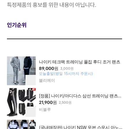
특정제품의 홍보를 위한 내용이 아닙니다.
인기순위
상품보러가기
1
나이키 테크팩 트레이닝 풀집 후디 조거 팬츠
89,000
원
3,000원
오늘출발(평일 15시까지 주문시)
찜
블리에이
네이
하
버페
기
이가
상품보러가기
2
맹점
[정품] 나이키/아디다스 삼선 트레이닝 팬츠/
조거팬츠/트레이닝복바지
21,900
원
2,500원
비블루
네이
찜
버페
하
이가
기
상품보러가기
3
맹점
(국내매장판) 나이키 NSW 우븐 스우시 아노