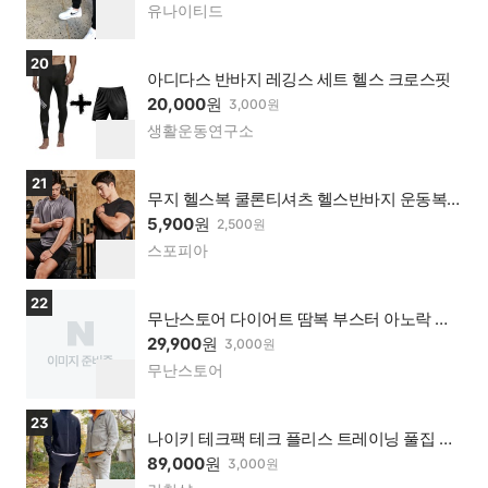
유나이티드
네이
찜
버페
하
이가
기
상품보러가기
20
맹점
아디다스 반바지 레깅스 세트 헬스 크로스핏
20,000
원
3,000원
생활운동연구소
네이
찜
버페
하
이가
기
상품보러가기
21
맹점
무지 헬스복 쿨론티셔츠 헬스반바지 운동복
빅사이즈
5,900
원
2,500원
스포피아
네이
찜
버페
하
이가
기
상품보러가기
22
맹점
무난스토어 다이어트 땀복 부스터 아노락 머
슬핏 짐웨어 헬스복 피트니스웨어 트레이닝
29,900
원
3,000원
복
무난스토어
네이
찜
버페
하
이가
기
상품보러가기
23
맹점
나이키 테크팩 테크 플리스 트레이닝 풀집 후
디 조거 팬츠
89,000
원
3,000원