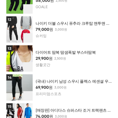
58,000
원
2,500원
GOALE
네이
찜
버페
하
이가
기
상품보러가기
12
맹점
나이키 더블 스우시 퓨추라 크루탑 맨투맨 조
거팬츠
79,000
원
3,000원
슈커밍
네이
찜
버페
하
이가
기
상품보러가기
13
맹점
다이어트 땀복 땀샘폭발 부스터땀복
29,900
원
2,500원
생활곳간
네이
찜
버페
하
이가
기
상품보러가기
14
맹점
(국내) 나이키 남성 스우시 플렉스 에센셜 우
븐팬츠
69,900
원
3,000원
프리미엄스포츠
네이
찜
버페
하
이가
기
상품보러가기
15
맹점
[매장판] 아디다스 슈퍼스타 조거 트랙팬츠 트
랙탑 (블랙 네이비 레드 그린 블루)
74,000
원
3,000원