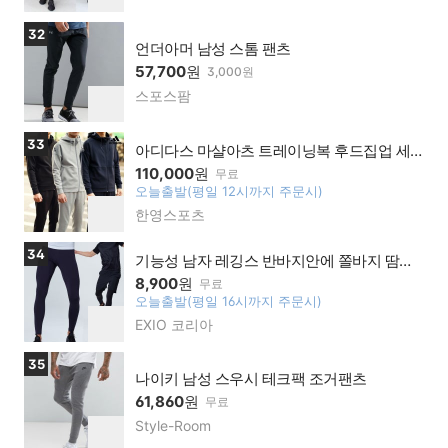
버페
하
이가
기
상품보러가기
32
맹점
언더아머 남성 스톰 팬츠
57,700
원
3,000원
스포스팜
네이
찜
버페
하
이가
기
상품보러가기
33
맹점
아디다스 마샬아츠 트레이닝복 후드집업 세
트 저지 바지 남여공용 슬림핏 TR70 HOODIE
110,000
원
무료
트레이닝세트
오늘출발(평일 12시까지 주문시)
찜
한영스포츠
네이
하
버페
기
이가
상품보러가기
34
기능성 남자 레깅스 반바지안에 쫄바지 땀흡
맹점
수 자외선차단 P06
8,900
원
무료
오늘출발(평일 16시까지 주문시)
찜
EXIO 코리아
네이
하
버페
기
이가
상품보러가기
35
맹점
나이키 남성 스우시 테크팩 조거팬츠
61,860
원
무료
Style-Room
네이
찜
버페
하