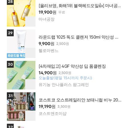
상품보러가기
28
맹점
[올리브영, 화해1위 블랙헤드오일👍] 마녀공
장 퓨어 클렌징 오일 200ml / 화이트헤드 & 미
19,900
원
무료
세먼지세정
마녀공장
네이
찜
버페
하
이가
기
상품보러가기
29
맹점
라운드랩 1025 독도 클렌저 150ml 약산성 초
미세먼지 클렌징폼
9,900
원
2,500원
헬로아벤느
네이
찜
버페
하
이가
기
상품보러가기
30
맹점
[4차재입고] 4GF 약산성 딥 폼클렌징
14,900
원
2,500원
오늘출발(평일 15시까지 주문시)
찜
유기농 안나플러스 팜그레인
네이
하
버페
기
이가
상품보러가기
31
맹점
코스트코 오스트레일리안 보태니컬 비누 200
gx8입
19,190
원
3,500원
코스트앤조이샵
네이
찜
버페
하
이가
기
상품보러가기
32
맹점