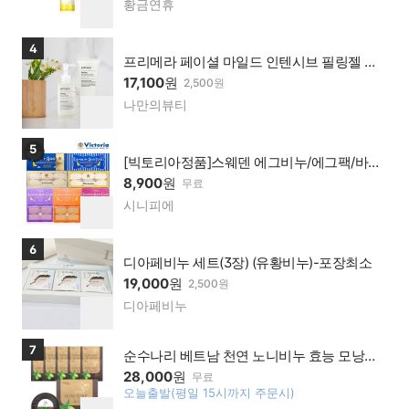
황금연휴
네이
찜
버페
하
이가
기
상품보러가기
4
맹점
프리메라 페이셜 마일드 인텐시브 필링젤 얼
굴각질제거 스크럽 글로우픽
17,100
원
2,500원
나만의뷰티
네이
찜
버페
하
이가
기
상품보러가기
5
맹점
[빅토리아정품]스웨덴 에그비누/에그팩/바디
팩 특별구성
8,900
원
무료
시니피에
네이
찜
버페
하
이가
기
상품보러가기
6
맹점
디아페비누 세트(3장) (유황비누)-포장최소
19,000
원
2,500원
디아페비누
네이
찜
버페
하
이가
기
상품보러가기
7
맹점
순수나리 베트남 천연 노니비누 효능 모낭염
얼굴각질제거 좁쌀 여드름 등드름 비누 없애
28,000
원
무료
는법
오늘출발(평일 15시까지 주문시)