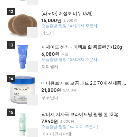
버페
하
이가
기
상품보러가기
12
맹점
[라노아] 어성초 비누 (3개)
16,000
원
2,500원
오늘출발(평일 14시까지 주문시)
찜
라노아
네이
하
버페
기
이가
상품보러가기
13
시세이도 센카 - 퍼펙트 휩 폼클렌징/120g
맹점
6,080
원
무료
오늘출발(평일 15시까지 주문시)
찜
지피셀러
네이
하
버페
기
이가
상품보러가기
14
맹점
메디큐브 제로 모공 패드 2.0 70매 신제품 각
질케어 모공관리
21,800
원
2,500원
루루난나
네이
찜
버페
하
이가
기
상품보러가기
15
맹점
닥터지 저자극 브라이트닝 필링 젤 120g
7,940
원
3,000원
오늘출발(평일 16시까지 주문시)
찜
어머이건사야돼
네이