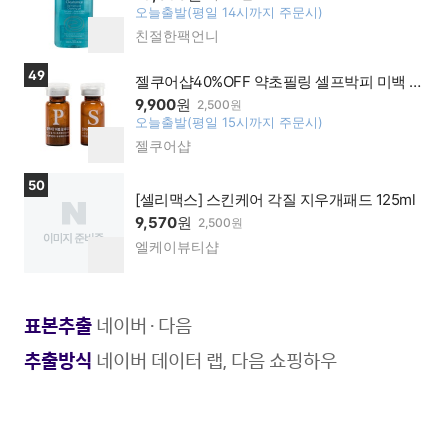
오늘출발(평일 14시까지 주문시)
찜
친절한팩언니
네이
하
버페
기
이가
상품보러가기
49
젤쿠어샵40%OFF 약초필링 셀프박피 미백 모
맹점
공수축 해초필링
9,900
원
2,500원
오늘출발(평일 15시까지 주문시)
찜
젤쿠어샵
네이
하
버페
기
이가
상품보러가기
50
맹점
[셀리맥스] 스킨케어 각질 지우개패드 125ml
9,570
원
2,500원
엘케이뷰티샵
네이
찜
버페
하
이가
기
맹점
표본추출
네이버·다음
추출방식
네이버 데이터 랩, 다음 쇼핑하우