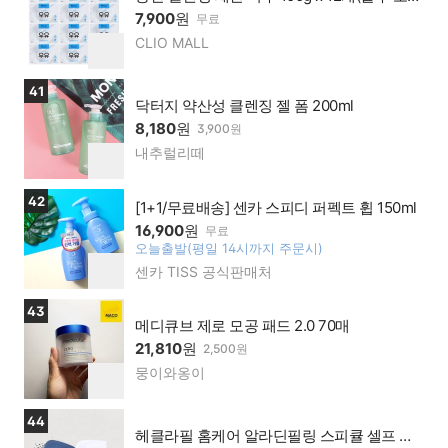
창포 우유 4종 모음)
7,900
원
무료
CLIO MALL
네이
찜
버페
하
이가
기
상품보러가기
41
맹점
닥터지 약산성 클렌징 젤 폼 200ml
8,180
원
3,900원
내추럴리떼
네이
찜
버페
하
이가
기
상품보러가기
42
맹점
[1+1/무료배송] 센카 스피디 퍼펙트 휩 150ml
16,900
원
무료
오늘출발(평일 14시까지 주문시)
찜
센카 TISS 공식판매처
네이
하
버페
기
이가
상품보러가기
43
맹점
메디큐브 제로 모공 패드 2.0 70매
21,810
원
2,500원
뭉이와옹이
네이
찜
버페
하
이가
기
상품보러가기
44
맹점
헤클라필 홈케어 알라딘필링 스피큘 셀프 박