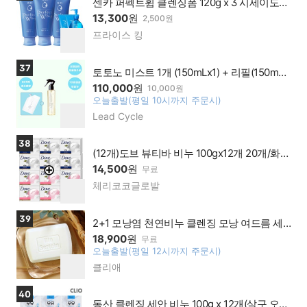
센카 퍼펙트휩 클렌징폼 120g x 3 시세이도
폼 모음
13,300
원
2,500원
프라이스 킹
네이
찜
버페
하
이가
기
상품보러가기
37
맹점
토토노 미스트 1개 (150mLx1) + 리필(150mLx
1)
110,000
원
10,000원
오늘출발(평일 10시까지 주문시)
찜
Lead Cycle
네이
하
버페
기
이가
상품보러가기
38
맹점
(12개)도브 뷰티바 비누 100gx12개 20개/화이
트 핑크/대용량비누
14,500
원
무료
체리코코글로발
네이
찜
버페
하
이가
기
상품보러가기
39
맹점
2+1 모낭염 천연비누 클렌징 모낭 여드름 세
안 닭살피부 모공각화증 클리애 세리신
18,900
원
무료
오늘출발(평일 12시까지 주문시)
찜
클리애
네이
하
버페
기
이가
상품보러가기
40
맹점
동산 클렌징 세안 비누 100g x 12개(살구 오이