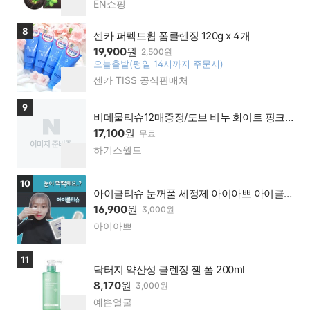
찜
EN쇼핑
네이
하
버페
기
이가
상품보러가기
8
센카 퍼펙트휩 폼클렌징 120g x 4개
맹점
19,900
원
2,500원
오늘출발(평일 14시까지 주문시)
찜
센카 TISS 공식판매처
네이
하
버페
기
이가
상품보러가기
9
맹점
비데물티슈12매증정/도브 비누 화이트 핑크
뷰티바 센스티브바100g 4개입X4개(16개)
17,100
원
무료
하기스월드
네이
찜
버페
하
이가
기
상품보러가기
10
맹점
아이클티슈 눈꺼풀 세정제 아이아쁘 아이클
리너 아이클린 리드클리너
16,900
원
3,000원
아이아쁘
네이
찜
버페
하
이가
기
상품보러가기
11
맹점
닥터지 약산성 클렌징 젤 폼 200ml
8,170
원
3,000원
예쁜얼굴
네이
찜