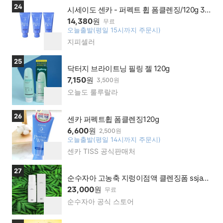
기
이가
상품보러가기
24
시세이도 센카 - 퍼펙트 휩 폼클렌징/120g 3
맹점
개 세트
14,380
원
무료
오늘출발(평일 15시까지 주문시)
찜
지피셀러
네이
하
버페
기
이가
상품보러가기
25
맹점
닥터지 브라이트닝 필링 젤 120g
7,150
원
3,500원
오늘도 룰루랄라
네이
찜
버페
하
이가
기
상품보러가기
26
맹점
센카 퍼펙트휩 폼클렌징120g
6,600
원
2,500원
오늘출발(평일 14시까지 주문시)
찜
센카 TISS 공식판매처
네이
하
버페
기
이가
상품보러가기
27
맹점
순수자아 고농축 지렁이점액 클렌징폼 ssja
페이셜 폼 워시
23,000
원
무료
순수자아 공식 스토어
네이
찜
버페
하
이가
기