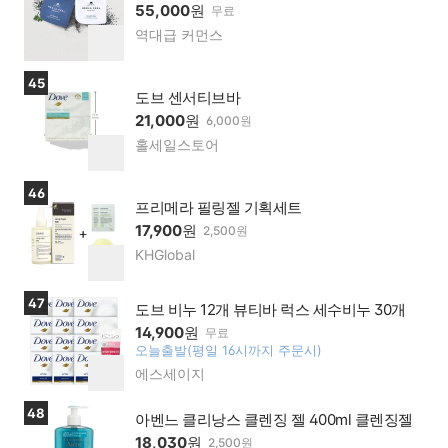
피 해초 약초 필링 세트 홈필링 각질제거 엑스
55,000
원
무료
역대급 커먼스
네이
찜
버페
하
이가
기
상품보러가기
45
맹점
도브 센서티브바
21,000
원
6,000원
홀세일스토어
네이
찜
버페
하
이가
기
상품보러가기
46
맹점
프리메라 필링젤 기획세트
17,900
원
2,500원
KHGlobal
네이
찜
버페
하
이가
기
상품보러가기
47
맹점
도브 비누 12개 뷰티바 럭스 세수비누 30개
14,900
원
무료
오늘출발(평일 16시까지 주문시)
찜
에스세이지
네이
하
버페
기
이가
상품보러가기
48
아벤느 클리낭스 클렌징 젤 400ml 클렌징젤
맹점
18,030
원
2,500원