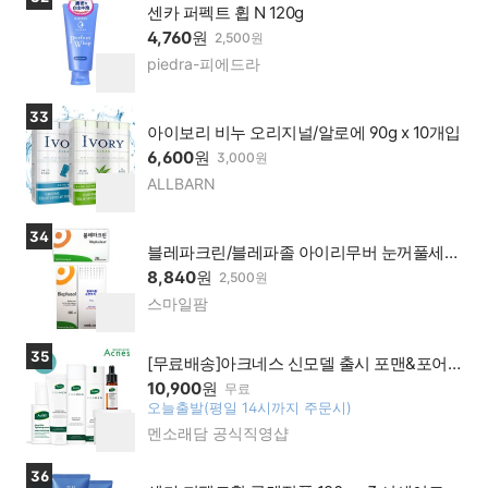
센카 퍼펙트 휩 N 120g
4,760
원
2,500원
piedra-피에드라
네이
찜
버페
하
이가
기
상품보러가기
33
맹점
아이보리 비누 오리지널/알로에 90g x 10개입
6,600
원
3,000원
ALLBARN
네이
찜
버페
하
이가
기
상품보러가기
34
맹점
블레파크린/블레파졸 아이리무버 눈꺼풀세정
제
8,840
원
2,500원
스마일팜
네이
찜
버페
하
이가
기
상품보러가기
35
맹점
[무료배송]아크네스 신모델 출시 포맨&포어
타이닝 외 더마릴리프 아크네스 모음전
10,900
원
무료
오늘출발(평일 14시까지 주문시)
찜
멘소래담 공식직영샵
네이
하
버페
기
이가
상품보러가기
36
맹점