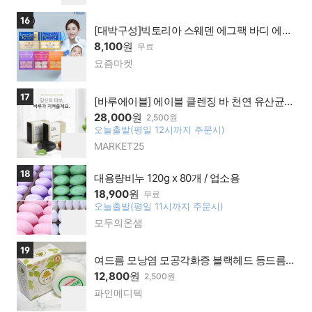
하
버페
기
이가
상품보러가기
16
맹점
[대박구성]빅토리아 스웨덴 에그팩 바디 에그
비누 9종기획세트 무료배송
8,100
원
무료
요즘마켓
네이
찜
버페
하
이가
기
상품보러가기
17
맹점
[바루에이블] 에이블 클렌징 바 천연 유산균비
누 트러블 여드름 피지제거 모공관리 구D+29
28,000
원
2,500원
오늘출발(평일 12시까지 주문시)
찜
MARKET25
네이
하
버페
기
이가
상품보러가기
18
대용량비누 120g x 80개 / 업소용
맹점
18,900
원
무료
오늘출발(평일 11시까지 주문시)
찜
모두의온샘
네이
하
버페
기
이가
상품보러가기
19
맹점
여드름 모낭염 모공각화증 블랙헤드 등드름
클렌징 천연비누 보나클
12,800
원
2,500원
파인메디텍
네이
찜
버페
하