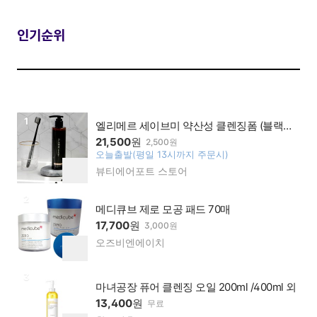
인기순위
상품보러가기
1
엘리메르 세이브미 약산성 클렌징폼 (블랙헤
드제거 여드름 민감 모든피부용) 200ml
21,500
원
2,500원
오늘출발(평일 13시까지 주문시)
찜
뷰티에어포트 스토어
네이
하
버페
기
이가
상품보러가기
2
맹점
메디큐브 제로 모공 패드 70매
17,700
원
3,000원
오즈비엔에이치
네이
찜
버페
하
이가
기
상품보러가기
3
맹점
마녀공장 퓨어 클렌징 오일 200ml /400ml 외
13,400
원
무료