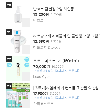
이가
기
상품보러가기
20
맹점
반코르 클렌징오일 하얀통
15,200
원
2,500원
반코르
네이
찜
버페
하
이가
기
상품보러가기
21
맹점
라로슈포제 에빠끌라 딥 클렌징 포밍 크림 12
5ml
12,890
원
2,500원
디톨로지 Dtology
네이
찜
버페
하
이가
기
상품보러가기
22
맹점
토토노 미스트 1개 (150mLx1)
70,000
원
10,000원
오늘출발(평일 10시까지 주문시)
찜
Lead Cycle
네이
하
버페
기
이가
상품보러가기
23
[초특가]리얼베리어 컨트롤-T 순한 약산성 클
맹점
렌징폼 + 캐릭터볼펜
17,980
원
3,000원
오늘출발(평일 13시까지 주문시)
찜
한국코스트코
네이
하
버페