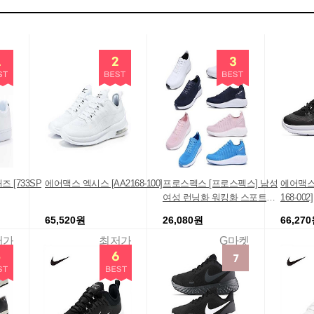
 [733SP
에어맥스 엑시스 [AA2168-100]
프로스펙스 [프로스펙스] 남성
에어맥스 
여성 런닝화 워킹화 스포트라
168-002]
이트 201 202 203 204
65,520원
26,080원
66,27
저가
최저가
G마켓