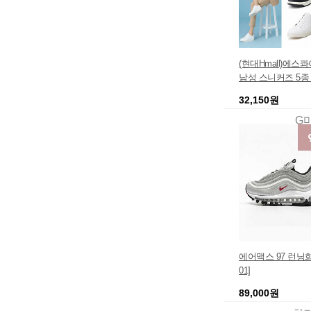
(현대Hmall)에스
남성 스니커즈 5종 택
4
32,150원
G
에어맥스 97 런닝화 [
01]
89,000원