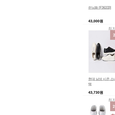
런닝화 [F36333]
43,000원
최
현대 남성 시즌 스
택
43,730원
최