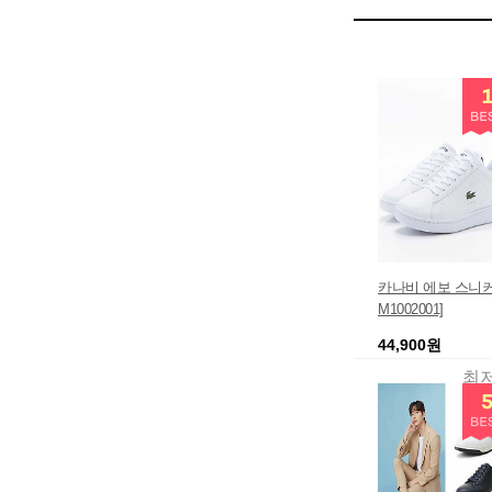
카나비 에보 스니커즈
M1002001]
44,900원
최