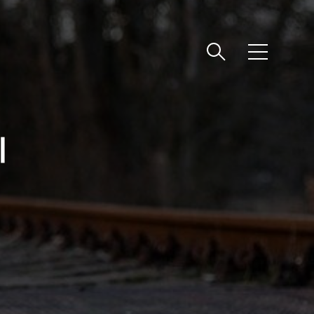
메
뉴
위