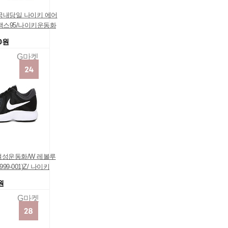
국내당일 나이키 에어
/맥스95/나이키운동화
00원
G마켓
여성운동화/W 레볼루
8999-001)Z/ 나이키
원
G마켓