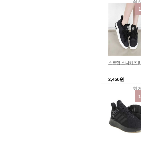
최
스트랩 스니커즈 [UH
2,450원
최