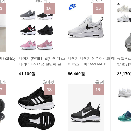
저가
현대Hmall
최저가
-71N26]
나이키 (현대Hmall)나이키 스
나이키 나이키 인기여성화 에
뉴발란스
타러너 GS 여성 런닝화 운동
어맥스 테아 599409-103
발 런닝
화 3종 택일
41,100원
86,460원
22,17
저가
G마켓
옥션