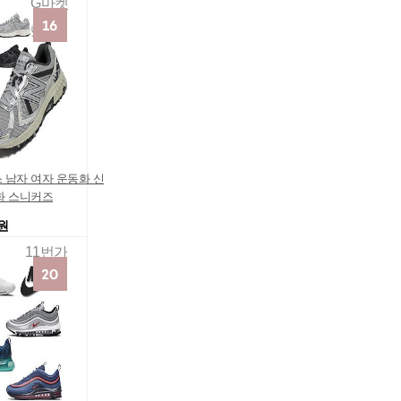
G마켓
 남자 여자 운동화 신
화 스니커즈
0원
11번가