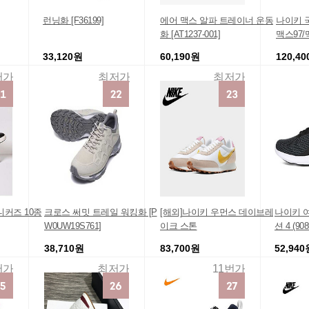
런닝화 [F36199]
에어 맥스 알파 트레이너 운동
나이키 
화 [AT1237-001]
맥스97
33,120원
60,190원
120,4
저가
최저가
최저가
니커즈 10종
크로스 써밋 트레일 워킹화 [P
[해외]나이키 우먼스 데이브레
나이키 
W0UW19S761]
이크 스톤
션 4 (90
38,710원
83,700원
52,940
저가
최저가
11번가