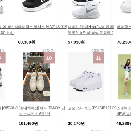
콰이아 봄신상
에어맥스 엑시스 [AA2146-003]
나이키 (현대Hmall)나이키 레
에어맥스 엑
1 ES_31
볼루션 5 런닝 남성 운동화 4종
택일
60,300원
57,930원
78,23
마켓
최저가
G마켓
885691-0
[현대백화점] 탠디 TANDY 남
코모 스니커즈 [FS1SIB1271X]
스케쳐스 
성 스니커즈 6종1택
NEW 고
온 공
101,460원
30,170원
46,280