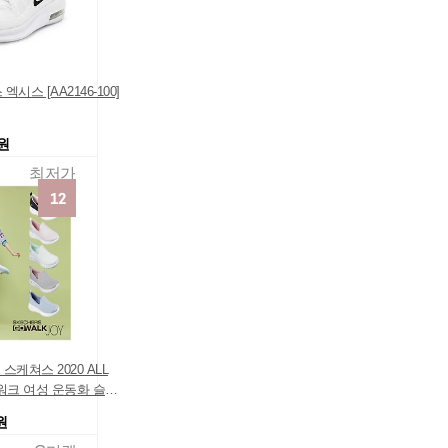
시스 [AA2146-100]
0원
최저가
스케쳐스 2020 ALL
워크 여성 운동화 슬립
원