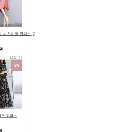
 셔츠형 롱 원피스 [2
0원
최저가
쉬폰 원피스
원