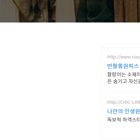
http://www.co
반팔롱원피스 
찰랑이는 소재의
은 숨기고 자신
http://CHIC-LI
나만의 인생원
독보적 하객스타