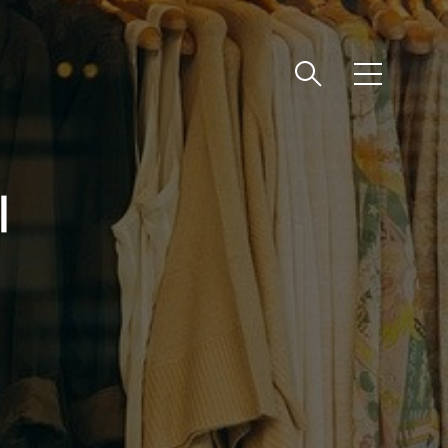
메
뉴
위