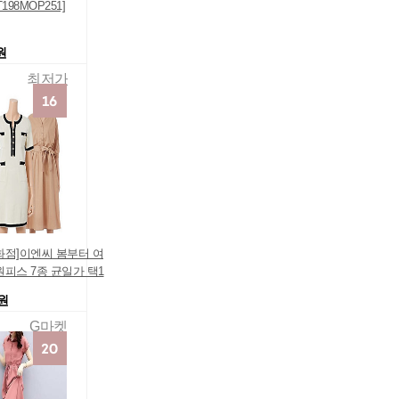
198MOP251]
원
최저가
화점]이엔씨 봄부터 여
원피스 7종 균일가 택1
0원
G마켓