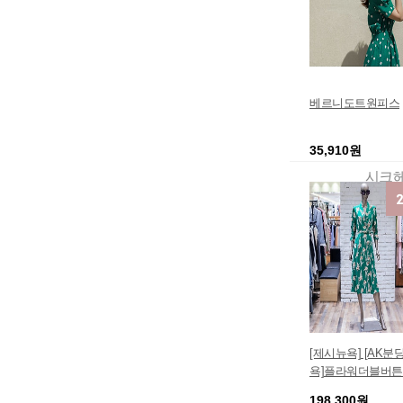
베르니도트원피스
35,910원
시크
[제시뉴욕] [AK분
욕]플라워더블버튼
M5KNOP8970
198,300원