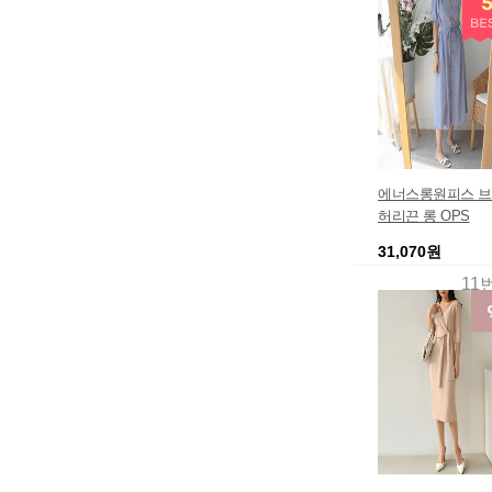
에너스롱원피스 브
허리끈 롱 OPS
31,070원
11