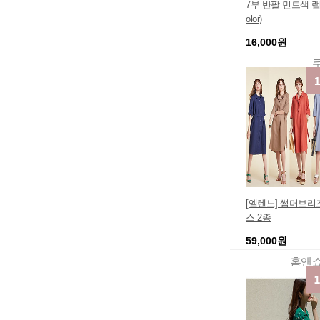
7부 반팔 민트색 랩
olor)
16,000원
[엘렌느] 썸머브리
스 2종
59,000원
홈앤