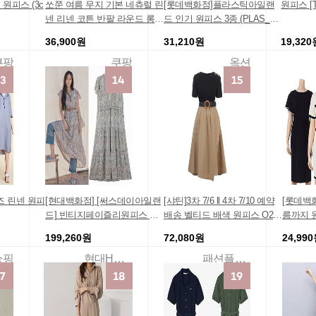
 원피스 (3c
쏘쭌 여름 무지 기본 네츄럴 린
[롯데백화점]플라스틱아일랜
원피스 [T
넨 리넨 코튼 반팔 라운드 롱
드 인기 원피스 3종 (PLAS_05
원피스
01)
36,900원
31,210원
19,320
쿠팡
쿠팡
옥션
즈 린넨 원피
[현대백화점] [써스데이아일랜
[샤틴]3차 7/6 ll 4차 7/10 예약
[롯데백
드] 빈티지페이즐리원피스 HJ
배송 벨티드 배색 원피스 O201
름까지 
(T204MOP246)
T657-04
199,260원
72,080원
24,99
쇼핑
현대Hmall
패션플러스