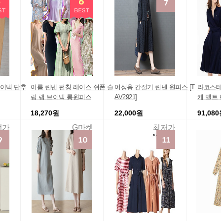
이넥 단추
여름 린넨 펀칭 레이스 쉬폰 슬
여성용 간절기 린넨 원피스 [T
라코스테
립 랩 브이넥 롱원피스
AV2921]
케 벨트 
18,270원
22,000원
91,08
번가
G마켓
최저가