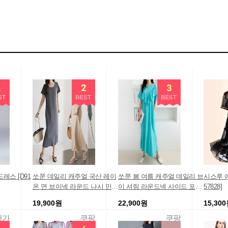
레스 [D91
쏘쭌 데일리 캐주얼 국산 레이
쏘쭌 봄 여름 캐주얼 데일리 브
시스루 
온 면 브이넥 라운드 나시 민소
이 셔링 라운드넥 사이드 포켓
57828]
매 반팔 롱 원피스
반팔 롱 원피스
19,900원
22,900원
15,30
저가
쿠팡
쿠팡