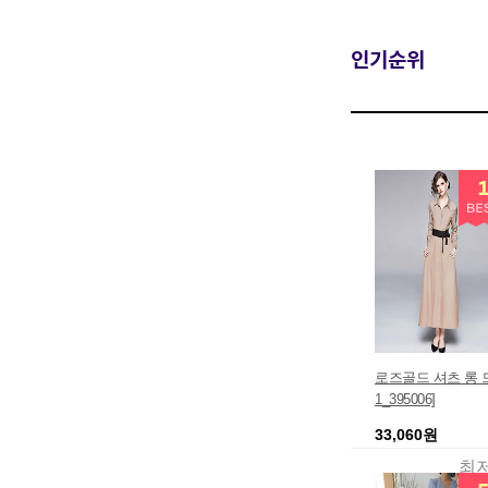
인기순위
로즈골드 셔츠 롱 드
1_395006]
33,060원
최