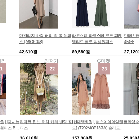
마일리지 하객 허리 랩 롱 원피
라코스테 라코스테 코튼 피케
만테 반팔
스 [A9OP048]
벨티드 폴로 여성원피스
45465]
42,610원
89,580원
27,12
헤라
최저가
G마켓
당점] [제시뉴
라떼뮤 린넨 터치 카라 밴딩 원
[현대백화점] [써스데이아일랜
플라잉 
원피스 BA
피스
드] (T202MOP139W) 솔리드
보더 믹스 미니 원피스
36,010원
157,980원
25,030