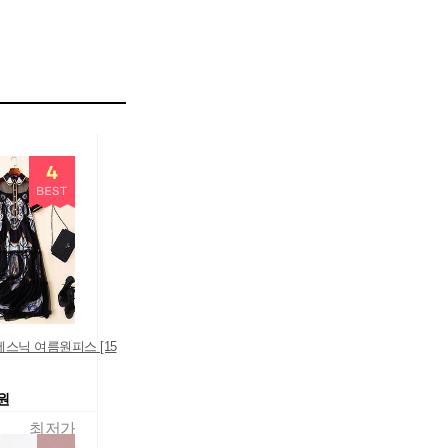
에스닉 여름원피스 [15
0원
최저가