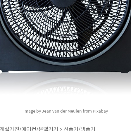
Image by Jean van der Meulen from Pixabay
> 계절가전/에어컨/온열기기 > 선풍기/냉풍기