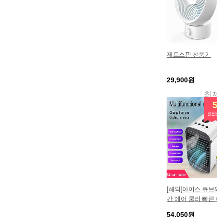
제트스핀 선풍기
29,900원
최
[해외]아이스 큐브
간 에어 쿨러 빠른
사무실 홈 에어 쿨
54,050원