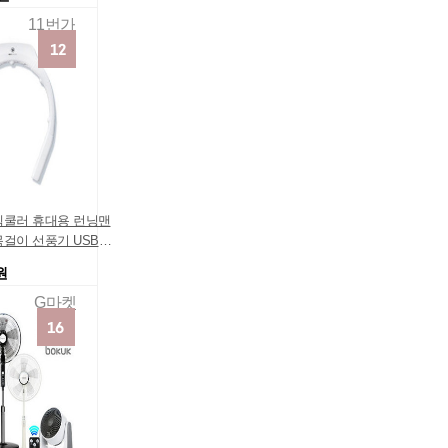
11번가
넥쿨러 휴대용 런닝맨
목걸이 선풍기 USB충
원
G마켓