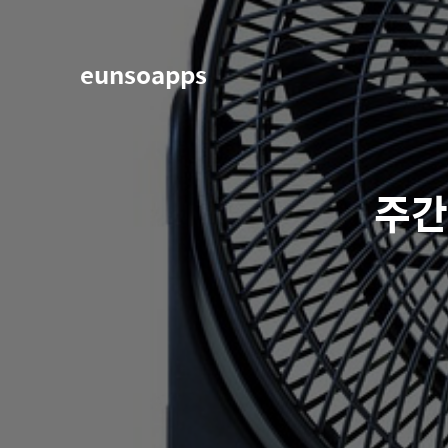
eunsoapps
주간