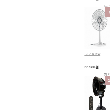
컨디셔너 미니 조
브와 휴대용 공간 
프
른 에어컨 팬 사무
쿨러
SIF-14HKW
55,980원
최