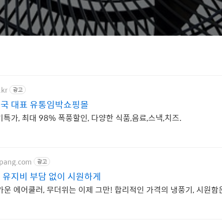
.kr
광고
국 대표 유통임박쇼핑몰
특가, 최대 98% 폭풍할인, 다양한 식품,음료,스낵,치즈.
upang.com
광고
 유지비 부담 없이 시원하게
가운 에어쿨러, 무더위는 이제 그만! 합리적인 가격의 냉풍기, 시원함