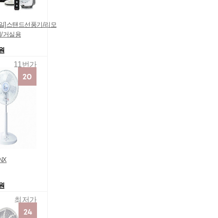
신일]스탠드선풍기/리모
/거실용
0원
11번가
NX
0원
최저가