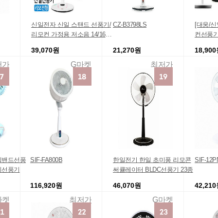
신일전자 신일 스탠드 선풍기/
CZ-B3798LS
[대웅/
리모컨 가정용 저소음 14/16인
컨선풍기
치
39,070원
21,270원
18,90
저가
G마켓
최저가
넥밴드선풍
SIF-FA800B
한일전기 한일 초미풍 리모콘
SIF-12P
이선풍기
써큘레이터 BLDC선풍기 23종
116,920원
46,070원
42,21
마켓
최저가
G마켓