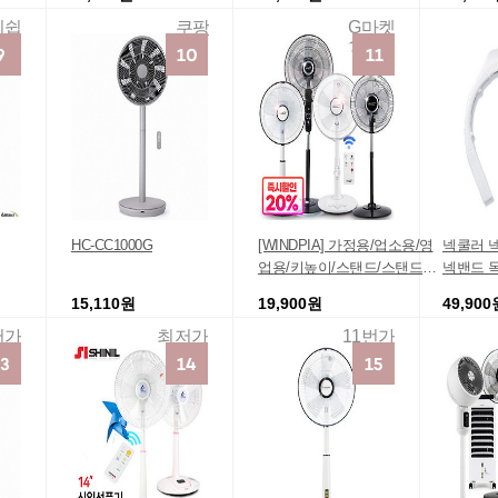
건아이스 큐
에어 쿨러 빠
리쉽
쿠팡
G마켓
실 홈 에어
HC-CC1000G
[WINDPIA] 가정용/업소용/영
넥쿨러 
업용/키높이/스탠드/스탠드형/
넥밴드 
벽걸이/벽걸이형 선풍기 모음
전식
15,110원
19,900원
49,900
저가
최저가
11번가