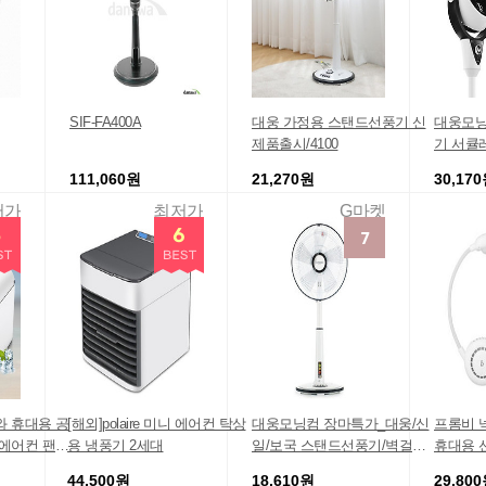
SIF-FA400A
대웅 가정용 스탠드선풍기 신
대웅모닝
제품출시/4100
기 서큘
제품 입
111,060원
21,270원
30,17
저가
최저가
G마켓
와 휴대용 공
[해외]polaire 미니 에어컨 탁상
대웅모닝컴 장마특가_대웅/신
프롬비 
 에어컨 팬
용 냉풍기 2세대
일/보국 스탠드선풍기/벽걸이
휴대용 
러 미니 에어
선풍기G
44,500원
18,610원
29,80