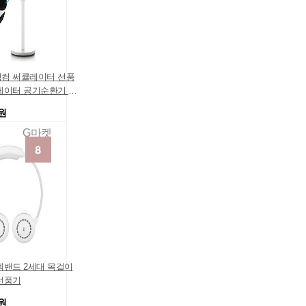
컴 써큘레이터 선풍
레이터 공기순환기 신
고
0원
G마켓
넥밴드 2세대 목걸이
선풍기
0원