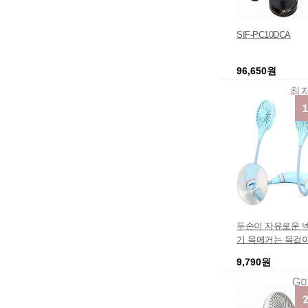
SIF-PC10DCA
96,650원
최
두손이 자유로운 
기 목에거는 목걸
9,790원
G