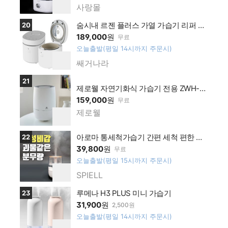
십 가
찜
사랑몰
네이
하
맹점
기
버플
상품보러가기
숨시내 르젠 플러스 가열 가습기 리퍼 단
20
러스
순변심
189,000
원
무료
멤버
오늘출발(평일 14시까지 주문시)
십 가
찜
쌔거나라
네이
하
맹점
기
버플
상품보러가기
21
제로웰 자연기화식 가습기 전용 ZWH-50
러스
0W
159,000
원
무료
멤버
제로웰
십 가
네이
찜
하
맹점
버플
기
상품보러가기
아로마 통세척가습기 간편 세척 편한 청
22
러스
소쉬운 비염 대용량 가습기 피오
39,800
원
무료
멤버
오늘출발(평일 15시까지 주문시)
십 가
찜
SPIELL
맹점
네이
하
기
버플
상품보러가기
루메나 H3 PLUS 미니 가습기
23
러스
31,900
원
2,500원
멤버
오늘출발(평일 14시까지 주문시)
십 가
찜