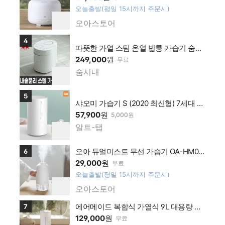
오늘출발(평일 15시까지 주문시)
십 가
찜
오아스토어
맹점
네이
하
기
버플
상품보러가기
4
따뜻한 가열 스팀 온열 밥통 가습기 숨시
러스
내 르젠 카스 조지루시 대체
249,000
원
무료
멤버
숨시내
십 가
네이
찜
하
맹점
버플
기
상품보러가기
5
러스
샤오미 가습기 S (2020 최신형) 7세대 4.
멤버
5L 대용량 스마트 살균 가습기
57,900
원
5,000원
십 가
알트-탭
네이
찜
맹점
하
버플
기
상품보러가기
오아 듀얼미스트 무선 가습기 OA-HM04
6
러스
8
29,000
원
무료
멤버
오늘출발(평일 15시까지 주문시)
십 가
찜
오아스토어
맹점
네이
하
기
버플
상품보러가기
에어메이드 복합식 가열식 9L 대용량 가
7
러스
습기 AMH-9000
129,000
원
무료