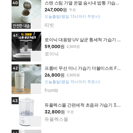
상품보러가기
스텐 스팀 가열 온열 숨시내 밥통 가습기
40
러스
르젠 카스 일본 조지루시 대체
247,000
원
무료
멤버
오늘출발(평일 13시까지 주문시)
십 가
찜
띠빗
맹점
네이
하
기
버플
상품보러가기
41
로이닉 대용량 UV 살균 통세척 가습기 5
러스
L 세척편한 청소쉬운 아기 신생아
59,000
원
2,500원
멤버
로이닉
십 가
네이
찜
하
맹점
버플
기
상품보러가기
프롬비 무선 미니 가습기 더블미스트 FA1
42
러스
28
26,800
원
2,500원
멤버
오늘출발(평일 15시까지 주문시)
십 가
찜
fromb
맹점
네이
하
기
버플
상품보러가기
43
듀플렉스몰 간편세척 초음파 가습기 3.2
러스
L DP-6090UH
32,800
원
무료
멤버
듀플렉스몰
십 가
네이
찜
하
맹점
버플
기