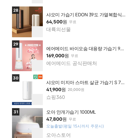
하
맹점
버플
기
상품보러가기
28
러스
샤오미 가습기 EDON 39도 가열복합식 U
멤버
V 살균 스마트 대용량 가습기 4.5L S108
64,500
원
무료
십 가
한글설명서 포함
대륙의선물
네이
찜
맹점
하
버플
기
상품보러가기
29
러스
에어메이드 바이오숨 대용량 가습기 990
멤버
0UV
169,000
원
무료
십 가
에어메이드 공식판매처
네이
찜
맹점
하
버플
기
상품보러가기
30
러스
샤오미 미지아 스마트 살균 가습기 S 7세
멤버
대 2020년 최신형 대용량
41,900
원
20,000원
십 가
쇼핑360
네이
찜
맹점
하
버플
기
상품보러가기
오아 안개가습기 1000ML
31
러스
47,800
원
무료
멤버
오늘출발(평일 15시까지 주문시)
십 가
찜
오아스토어
맹점
네이
하