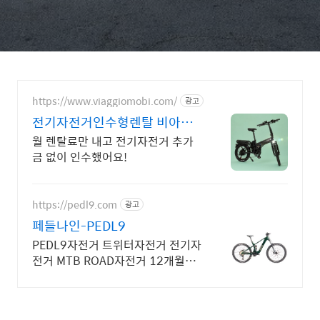
https://www.viaggiomobi.com/
광고
전기자전거인수형렌탈 비아지
오 추가금0원, 출퇴근자전거마
월 렌탈료만 내고 전기자전거 추가
련
금 없이 인수했어요!
https://pedl9.com
광고
페들나인-PEDL9
PEDL9자전거 트위터자전거 전기자
전거 MTB ROAD자전거 12개월무
이자할인판매