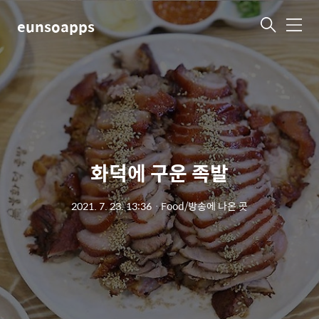
eunsoapps
메
뉴
화덕에 구운 족발
2021. 7. 23. 13:36
ㆍ
Food/방송에 나온 곳