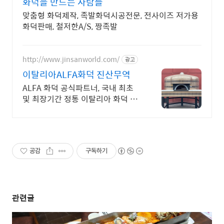
화덕을 만드는 사람들
맞춤형 화덕제작, 족발화덕시공전문, 전사이즈 저가용
화덕판매, 철저한A/S, 짱족발
http://www.jinsanworld.com/
광고
이탈리아ALFA화덕 진산무역
ALFA 화덕 공식파트너, 국내 최초
및 최장기간 정통 이탈리아 화덕 수
입사
공감
구독하기
관련글