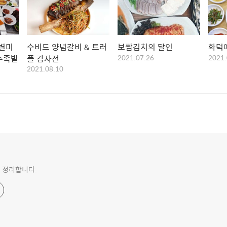
 별미
수비드 양념갈비 & 트러
보쌈김치의 달인
화덕
빙수족발
플 감자전
2021.07.26
2021.
2021.08.10
 정리합니다.