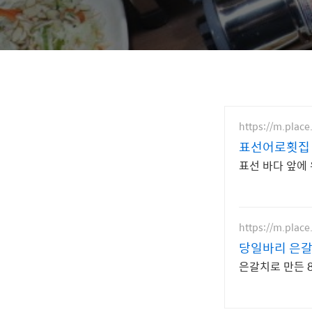
https://m.plac
표선어로횟집
표선 바다 앞에 
https://m.plac
당일바리 은갈
은갈치로 만든 8