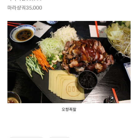
마라샹궈35,000
오향족발