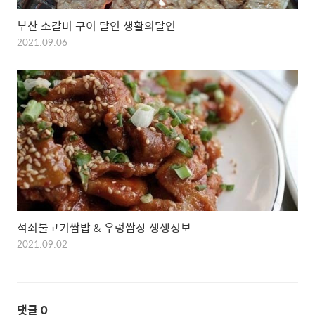
부산 소갈비 구이 달인 생활의달인
2021.09.06
석쇠불고기쌈밥 & 우렁쌈장 생생정보
2021.09.02
댓글
0