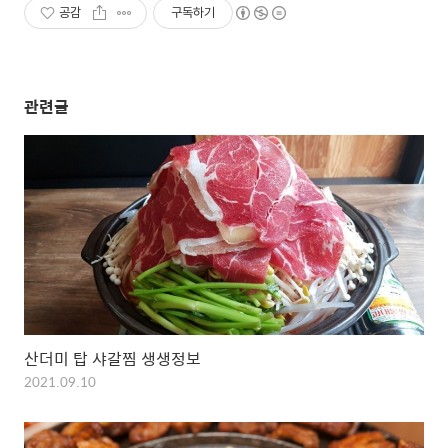
공감
구독하기
관련글
산더미 탑 샤갈찜 생생정보
2021.09.10