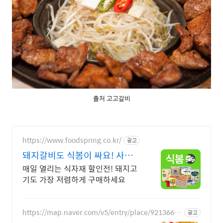
출처 고고갈비
https://www.foodspring.co.kr/
광고
돼지갈비도 식봄이 싸요! 사업
자 전용 특가
매일 열리는 식자재 할인전! 돼지고
기도 가장 저렴하게 구매하세요
https://map.naver.com/v5/entry/place/92136620
광고
9