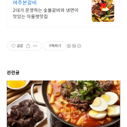
여주본갈비
2대가 운영하는 숯불갈비와 냉면이
맛있는 아울렛맛집
공감
구독하기
관련글