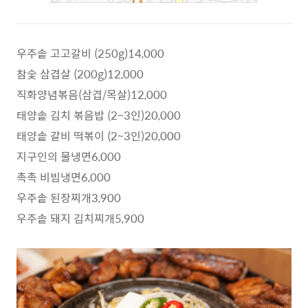
우주솥 고고갈비 (250g)14,000
참숯 삼겹살 (200g)12,000
직화양념볶음(삼겹/목살)12,000
태양솥 김치 볶음밥 (2~3인)20,000
태양솥 갈비 떡볶이 (2~3인)20,000
지구인의 물냉면6,000
촉촉 비빔냉면6,000
우주솥 된장찌개3,900
우주솥 돼지 김치찌개5,900