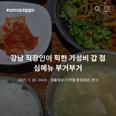
eunsoapps
메
뉴
강남 직장인이 픽한 가성비 갑 점
심메뉴 부거부거
2025. 1. 20. 14:01
ㆍ
생활정보/지역별 평점정보_한식