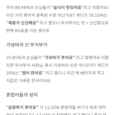
무려 88.98%의 손님들이 "
음식이 맛있어요
"라고 외쳤어요!
이건 거의 북어국 중독된 수준 아닌가요? 게다가 18.52%는
"
재료가 신선해요"
라고 했으니 부거부거는 맛 + 신선함으로
완벽 KO승을 거둔 셈이죠
가성비의 신 부거부거
31.85%의 손님들이 "
가성비가 좋아요"
라고 말했어요 이쯤
되면 부거부거 사장님, 혹시 가성비의 신은 아니신지? 게디가
20%는 "
양이 많아요
" 라고 했으니 이건 뭐 배터지게 먹고
지갑은 가벼운 천국이네요
혼밥러들의 성지
"
혼밥하기 좋아요"
가 13.33% 혼밥러들 여기가 바로 여러
분의 성지입니다. 17.04%가 친절해요 라고 했으니 혼자 와