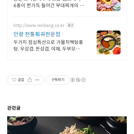
6종이 한가득 들어간 부대찌개의 신
세계 경험 진한 소사골육수에 햄소
세지 6종과 부대콩,떡사리,치즈까지
푸짐하게 담았습니다.
http://www.renliang.co.kr
광고
인량 전통훠궈전문점
두가지 점심특선으로 가물치백탕홍
탕, 우삼겹, 돈삼겹, 야채, 두부모듬에
생면까지!
공감
구독하기
관련글