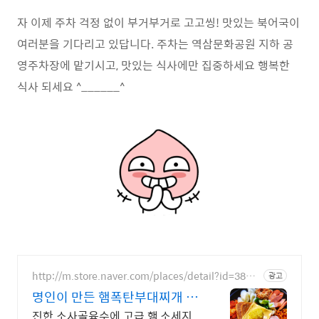
자 이제 주차 걱정 없이 부거부거로 고고씽! 맛있는 북어국이
여러분을 기다리고 있답니다. 주차는 역삼문화공원 지하 공
영주차장에 맡기시고, 맛있는 식사에만 집중하세요 행복한
식사 되세요 ^______^
http://m.store.naver.com/places/detail?id=3822
광고
6320
명인이 만든 햄폭탄부대찌개 부
대찌개의 신세계 햄이 폭발
진한 소사골육수에 고급 햄,소세지