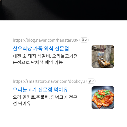
https://blog.naver.com/hanstar339
광고
삼오식당 가족 외식 전문점
대전 소 돼지 석갈비, 오리불고기전
문점으로 단체석 예약 가능
https://smartstore.naver.com/deokeyu
광고
오리불고기 전문점 덕이유
오리 밀키트,주물럭, 양념고기 전문
점 덕이유