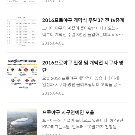
2016.04.02
승리자는 롯데 였습니다.린드블럼이 무실점 호
투를 했네요 6이닝5K의 좋은 활약이었습니다.
올해 강력한 우승후보 NC는 손시헌의 결승타로
2016프로야구 개막식 주말3연전 tv중계
극적으로 승리했네요KT는 SK김광현 선수를 꺽
드디어 야구의 계절이 돌아왔습니다.!!오늘저
고 승리를 했네요오늘은 어떤 경기가 펼쳐질지
녁부터 개막전 주말 3연전 돌입하는데요ㅎㅎㅎ
기대하겠습니다~
ㅎㅎ 이제부터 즐거운 야구생활을 즐길 수 있겠
2016.04.01
네요올해는 NC가 우승후보라는데 NC정말 대
단하네요 신생팀이나 다름없는데벌써 우승후보
까지 오르고 하진 작년엔 준우승을 했었죠 ㅎㅎ
2016프로야구 일정 및 개막전 시구자 명
주말 3연전 즐겁게 즐겨보자구요
단
오늘 2016 프로야구 개막전이 있습니다 아래
일정과 시구자 명단 올려드립니다 고척돔 궁금
한데요 꼭 가봐야겠어요 올해는 nc가 강력한 우
2016.04.01
승후보라고 합니다. 2016프로야구 기대할께요
~
프로야구 시구연예인 모음
프로야구의 계절이 돌아오고 있습니다. 2016년
KBO리그는 4월1일부터 -10월 까지 진행될 예
정이라고 합니다. 4월 1일 저녁7시부터 두산