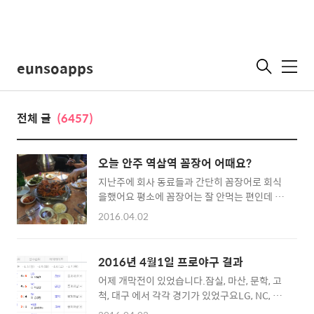
eunsoapps
메
뉴
전체 글
(6457)
오늘 안주 역삼역 꼼장어 어때요?
지난주에 회사 동료들과 간단히 꼼장어로 회식
을했어요 평소에 꼼장어는 잘 안먹는 편인데 여
기는 매콤한 맛으로 먹을만 했습니다. 닭발도 같
2016.04.02
이. 저처럼 꼼장어나 닭발 즐겨 드시지 않는분들
도 그럭저럭 드실만 하실것 같아요 숯불로 구워
먹는데 숯불이 제대로 더군요 사진에 살짝 보이
2016년 4월1일 프로야구 결과
시죠 ^^
어제 개막전이 있었습니다.잠실, 마산, 문학, 고
척, 대구 에서 각각 경기가 있었구요LG, NC, KT,
롯데, 두산 이 각각 승리했네요 어제 고척돔의