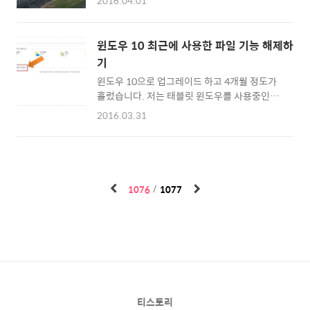
2016.04.01
VS 삼성 (라이온스파크 / KBS2) 롯데 VS 넥센
(고척 스카이돔 / MBC 스포츠 플러스) KT VS
SK (인천 SK행복드림구장 / SBS스포츠) KIA
윈도우 10 최근에 사용한 파일 기능 해제하
VS NC 한화 VS LG 경기가 진행될 예정입니다.
기
10개 구단 꽉꽉 채웠죠 ㅎㅎ 올해 시구는 어떤
윈도우 10으로 업그레이드 하고 4개월 정도가
연예인들이 할지 궁금한데요 ^^ 사실 고척돔 구
흘렀습니다. 저는 태블릿 윈도우를 사용중인데
장도 매우 궁금하고 ㅎㅎㅎ 역대 연예인 시구 영
탐색기를 열면 제가 최근에 사용한 파일 폴더가
상 모아봤어요~ 다들 감상하시구요 올해는 어
2016.03.31
떡하니 나타나니 때론 곤란? 할때도 좀 있습니
떤 여자연예이들이 시구를 할지 찍어봅시다 !
다. 그래서 이 기능을 끄는 방법을 알려드릴까
우선 2012 프로야구 개막전 롯데 대 한화 강소
합니다. 윈도우 10에서 제공하는 최근사용한 파
라 시구영상 입니다.
일과 폴더를 찾는 편리한 기능이긴 하지만 필요
https://youtu.be/nhv0prolFH4 우..
한 분들도 있고 저처럼 필요하지 않은 사람도 있
1076
1077
기 때문에 필요하지 않으신 분들은 아래 방법대
로 따라 하시면 될것 같네요 ^^ [1]탐색기를 열
면 아래 그림처럼 최근에 사용한 파일 항목이 나
오구요 그 항목 아래로 사용한 파일과, 폴더가
표시되실 겁니다. [2]탐색기 화면 우측상단에
[보기] 버튼을 선택하세요 [3]보기 버튼을 누르
면 아래와 같은 창이 열릴거구요 거기서 맨 우측
상단에 [옵션]을..
티스토리