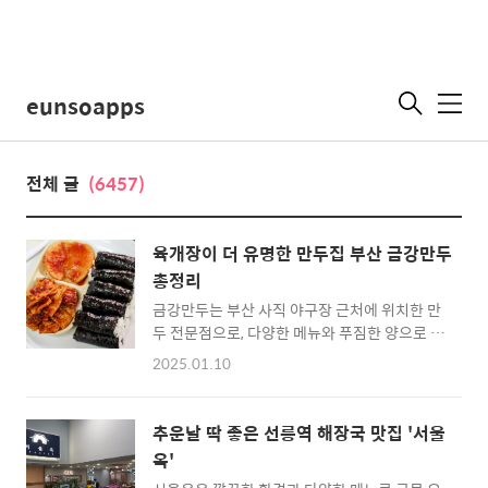
eunsoapps
메
뉴
전체 글
(6457)
육개장이 더 유명한 만두집 부산 금강만두
총정리
금강만두는 부산 사직 야구장 근처에 위치한 만
두 전문점으로, 다양한 메뉴와 푸짐한 양으로 많
은 사랑을 받고 있습니다. 대표 메뉴인 충무김밥
2025.01.10
만두국세트와 얼큰한 육개장은 맛과 품질에서
높은 평가를 받으며, 합리적인 가격으로 가성비
까지 만족시키는 곳입니다. 특히 반찬으로 제공
추운날 딱 좋은 선릉역 해장국 맛집 '서울
되는 계란말이는 매운 음식과 함께 곁들이기 좋
옥'
다는 평을 받으며, 전체적인 식사 경험을 더욱