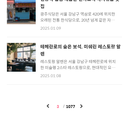
격으로 한우등심세트, 소양념갈비세트 등 다양
위치 및 접근성서울 강남구 대치동 한티역 근처
집
한 세트 메뉴를 제공해 많은 고객들의 호응을 얻
에 위치한 농민백암순대 ..
광주식당은 서울 강남구 역삼로 420에 위치한
고 있습니다. 백년가는 고급스러운 인테리어와
오래된 전통 한식당으로, 20년 넘게 같은 자리
넓은 룸, 무선 충전기와 같은 편의시설로 가족
를 지키고 있는 소박한 분위기의 식당입니다. 대
모임, 회식, 데이트 등 다양한 목적으로 적합한
2025.01.09
표 메뉴인 매콤한 낙지볶음과 냉동 삼겹살은 각
공간입니다. 특히 함평에서 직송한 한우의 풍미
각 강렬한 매운맛과 부드러운 육즙으로 고객들
와 깔끔한 환경 덕분에 특별한 식사를 경험할수
에게 사랑받고 있으며, 예약제로 운영되는 낮 시
있어요백년가 강남 삼성동의 프리미엄 한우 전
테헤란로의 숨은 보석, 미쉐린 레스토랑 알
간대 삼겹살은 특히 인기입니다. 전라도식 상차
문점위치 및 접근성서울 강남구 삼성로 571에
렌
림과 함께 제공되는 다양한 반찬은 전통적인 한
위치한 백년가는 삼성동 ..
레스토랑 알렌은 서울 강남구 테헤란로에 위치
식의 맛을 느낄 수 있게 해줍니다. 추가 메뉴로
한 미슐랭 2스타 레스토랑으로, 현대적인 요리
동태찌개, 된장찌개, 순두부찌개 등이 준비되어
와 한국 제철 식재료를 활용한 메뉴가 돋보입니
있어, 강렬한 양념과 깊은 맛을 선호하는 이들에
2025.01.08
다. 서현민 셰프의 정교한 기술이 각 코스 요리
게 적합합니다. 소박하지만 친근한 분위기 속에
에 담겨 있으며, 3개월마다 계절에 따라 새롭게
서 정겨운 전통 음식을 맛볼 수 있는 이곳은 강
구성되는 메뉴는 신선한 재료로 고객의 미각을
남에서도 시골집 같은 편안함을 제공합니다.서
만족시킵니다. 특히 드라이 에이징 오리와 생면
울 강남구 역삼로 420에 위치한 광주식당은 전
파스타는 대표적인 인기 메뉴로 손꼽힙니다. 은
라도식 강렬한 맛을 선보이는..
3
1077
은한 브라운과 카푸치노 톤의 세련된 인테리어
와 자연광이 어우러진 공간은 아늑하면서도 고
급스러운 분위기를 제공합니다. 와인 페어링 서
비스와 팀워크가 돋보이는 서비스는 식사의 완