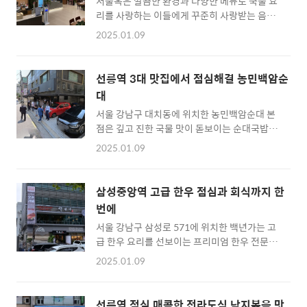
서울옥은 깔끔한 환경과 다양한 메뉴로 국물 요
풍성하게 만들어 줍니다. 주차 공간은 다소 협소
리를 사랑하는 이들에게 꾸준히 사랑받는 음식
하지만 인근 주차장을 이용하면 식사비 할인을
점입니다.서울 강남구 역삼동에 위치한 서울옥
받을 수 있어 고객 편의를 고려한 세심함도 느낄
2025.01.09
은 해장국 전문점으로, 다양한 국물 요리와 한식
수 있습니다. 항상 손님들로 북적이는 이곳은 친
을 제공하는 곳입니다. 대표 메뉴로는 진한 국물
절한 서비스와 다양한 메뉴로 누구에게나 추천
과 푸짐한 재료가 특징인 양선지해장국, 시원한
할 만한 식당입니다. 위치 및 접근성부산 사직
선릉역 3대 맛집에서 점심해결 농민백암순
국물과 큼직한 갈비가 들어간 갈비탕, 그리고 든
야구장 근처에 위치한 금강만두는 지역 주민들
대
든한 한 끼로 인기를 끄는 곰탕이 있습니다. 매
과 관광객들 사이에서 잘 알려진 ..
서울 강남구 대치동에 위치한 농민백암순대 본
장은 넓고 깔끔하여 대기 없이 이용할 수 있는
점은 깊고 진한 국물 맛이 돋보이는 순대국밥과
경우가 많으며, 가격대는 양지와 곰탕 기준
부드러운 토종 순대로 유명한 맛집입니다. 다양
16,000원 수준으로 다소 높은 편이나, 풍부한
2025.01.09
한 메뉴 구성과 푸짐한 양으로 식사 만족도가 높
맛과 양으로 이를 보완합니다. 고객들 사이에서
으며, 순대국밥(10,000원)부터 국밥 정식
갈비탕, 수육, 곱창전골 등도 높은 평가를 받고
(15,000원)까지 선택의 폭이 넓습니다. 특히,
있으며, 뜨끈한 국물 요리로 해장이나 든든한 식
삼성중앙역 고급 한우 점심과 회식까지 한
부드럽고 풍미 있는 모둠 수육과 깔끔한 반찬이
사가 필요할 때 추천할 만한 곳입니다. 다만, 일
번에
인기를 더합니다. 매장 분위기는 활기차며, 인기
부 손님들은 가격과 ..
서울 강남구 삼성로 571에 위치한 백년가는 고
있는 식당답게 평일과 주말을 막론하고 웨이팅
급 한우 요리를 선보이는 프리미엄 한우 전문점
이 길게 이어집니다. 대기 시간은 평균 30분 정
입니다. 투뿔 등급 한우를 사용해 품질 높은 고
도이며, 직원들은 친절한 서비스를 제공합니다.
2025.01.09
기를 제공하며, 대표 메뉴로는 등심, 안창살, 살
좁은 골목길에 위치해 주차가 어려운 점은 아쉬
치살 등의 한우 부위와 장어구이, 신선한 육회,
움으로 꼽히지만, 대중교통이나 인근 공영주차
육사시미 등이 있습니다. 점심에는 합리적인 가
장을 활용하면 더 편리하게 방문할 수 있습니다.
선릉역 점심 매콤한 전라도식 낙지볶음 맛