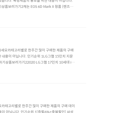
였습니다. 특정제품의 홍보를 위한 내용이 아닙니다.
보러가기2캐논 EOS 6D Mark II 정품 (렌즈미
 100D + 18-55mm STM kit231,360원
바디단품 오막포2,755,000원무료디지탈나라네이버
활용하세요카테고리별로 한주간 많이 구매한 제품의 구매
내용이 아닙니다. 인기순위 1LG그램 15인치 지문
품보러가기22020 LG그램 17인치 10세대 i7
 15시까지 주문시)LG 노트북 공식몰네이버페이가맹
GB, 애플정품1,250,000원무료어스코리아네이버페이가
하세요카테고리별로 한주간 많이 구매한 제품의 구매 데이
이 아닙니다. 인기순위 1[즉할6%+중복할인] 삼성