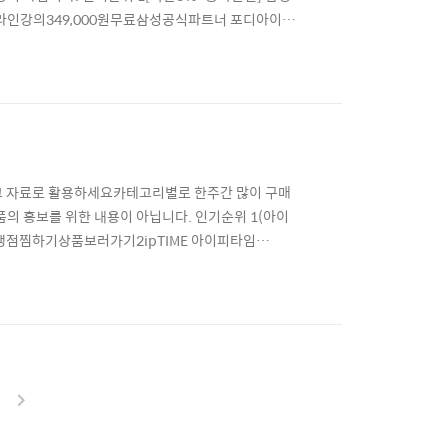
개학 온라인강의349,000원무료삼성공식파트너 포디아이네
i-Fi 모델 세금포함1,440,000원무료킹스몰
이 32GB SM-T510301,000원무료글로벌 더코
내참고 자료로 활용하세요카테고리별로 한주간 많이 구매
의 홍보를 위한 내용이 아닙니다. 인기순위 1(아이
이가맹점찜하기상품보러가기2ipTIME 아이피타임
(평일 16시까지 주문시)스마트포유네이버페이가맹점찜하
하고 빠르게47,900원2,500원오늘출발(평일 16시까