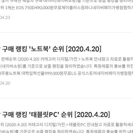
 많이 구매한 제품의 구매 데이터(네이버쇼핑)를 기준으로 상품 랭킹을 정리하
위 1캐논 EOS 750D490,000원무료제이플러스컴퍼니네이버페이가맹점찜하기상품
,260,900원무료동디지털네이버페이가맹점찜하기상품보러가기3[어메이징팜] 캐논 EOS
04.23
메이징팜네이버페이가맹점찜하기상품보러가기4캐논정품 EOS 5D Mark IV 
맹점찜하기상품보..
 구매 랭킹 '노트북' 순위 [2020.4.20]
 판매순위 (2020.4.20) 카테고리 디지털/가전 > 노트북 안내참고 자료로 
(네이버쇼핑)를 기준으로 상품 랭킹을 정리하였습니다. 특정제품의 홍보를 위한 
사무용노트북 대학입학선물999,000원무료LG 공식스토어네이버페이가맹점찜하기상
 고성능 대학생 인강 재택근무 노트북 다크실버1,799,000원무료오늘출발(평일
04.20
기상품보러가기3애플 맥북에어 2020 13인치 기본형, 고급형, 256GB, 512
하기상품보러가기4삼성 갤..
 구매 랭킹 '태블릿PC' 순위 [2020.4.20]
위 (2020.4.20) 카테고리 디지털/가전 > 태블릿PC 안내참고 자료로 활용
이버쇼핑)를 기준으로 상품 랭킹을 정리하였습니다. 특정제품의 홍보를 위한 내용