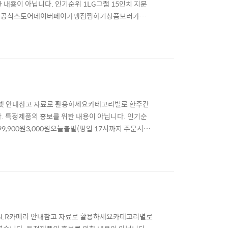
내용이 아닙니다. 인기순위 1LG그램 15인치 지문
)LG 공식스토어네이버페이가맹점찜하기상품보러가기
버1,799,000원무료오늘출발(평일 15시까지 주문
본형, 고급형, 256GB, 512GB, 애플정품
루투스셋 안내참고 자료로 활용하세요카테고리별로 한주간
. 특정제품의 홍보를 위한 내용이 아닙니다. 인기순
9,900원3,000원오늘출발(평일 17시까지 주문시)흥
이어폰 SM-R175149,000원무료오늘출발(평
 가성비 무선 블루투스 이어폰 에어팟 프로 갤럭
 > DSLR카메라 안내참고 자료로 활용하세요카테고리별로