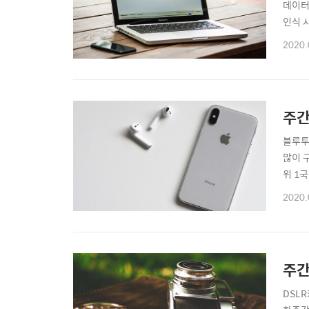
데이터
인식 
2202
2020.
시)L
1,2
주간
블루투
많이 
위 1
한민국
2020.
일 1
시버즈
주간
DSL