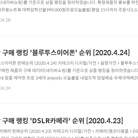
(네이버쇼핑)를 기준으로 상품 랭킹을 정리하였습니다. 특정제품의 홍보를 위한 
사무용노트북 대학입학선물999,000원무료오늘출발(평일 15시까지 주문시
0 LG그램 17인치 10세대 i7 CPU 고성능 대학생 인강 재택근무 노트북 다크실
04.28
G 노트북 공식몰네이버페이가맹점찜하기상품보러가기3애플 맥북에어 2020 13인치 기
75,000원무료어스코리아네이버페..
 구매 랭킹 '블루투스이어폰' 순위 [2020.4.24]
스이어폰 판매순위 (2020.4.24) 카테고리 디지털/가전 > 음향가전 > 블
구매한 제품의 구매 데이터(네이버쇼핑)를 기준으로 상품 랭킹을 정리하였습니다
국내 정품 에어팟 프로 3세대 airpods 오늘출발 내일도착 당일배송 우체국택배29
네이버페이가맹점찜하기상품보러가기2삼성전자 갤럭시 버즈 플러스 무선 블루투스
04.24
5시까지 주문시)삼성공식파트너 엠디텍네이버페이가맹점찜하기상품보러가기3코원
플러스 차이팟89,000원무료월천누나네이버페..
 구매 랭킹 'DSLR카메라' 순위 [2020.4.23]
R카메라 판매순위 (2020.4.23) 카테고리 디지털/가전 > 카메라/캠코더용품