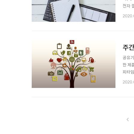
전자 
이버페
2020.
JAP
너스톤
주간
공유기
한 제
피타임
A60
2020.
기상품
지 주