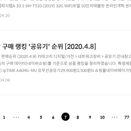
갤럭시탭A 10.1 SM-T510 (2019) 32G WIFI모델 10인치태블릿 온라인
이가맹점찜하기상품보러가기22020 NEW 모델 아이패드 프로 4세대 12.9인치 W
04.20
AN네이버페이가맹점찜하기상품보러가기3삼성전자 갤럭시탭A 10.1 (2019) 와이파
네이버페이..
 구매 랭킹 '공유기' 순위 [2020.4.8]
 판매순위 (2020.4.8) 카테고리 디지털/가전 > 네트워크장비 > 공유기 안
품의 구매 데이터(네이버쇼핑)를 기준으로 상품 랭킹을 정리하였습니다. 특정제품
) ipTIME A604G-MU 유무선공유기29,900원2,500원N 쇼핑몰네이버페
4R 와이파이 공유기 미사일 처럼 강하고 빠르게24,900원2,500원오늘출발
04.08
보러가기3ipTIME 아이피타임 A2004NS-MU 와이파이 공유기 미사일 처럼 강
문시)스마트포유네이버페이..
1
···
4
5
6
7
8
9
10
···
77