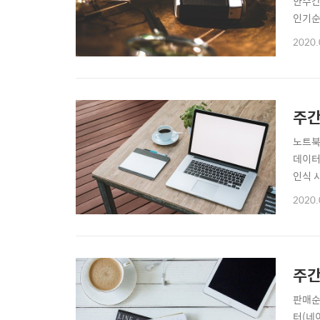
한주간
인기순
포함)1
2020.
무료어
페이가
주간
노트북
데이터
인식 
CPU
2020.
점찜하
맹점찜
주간
판매순
터(네