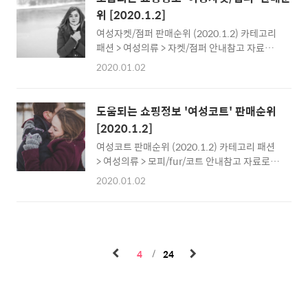
특가 3종 택1FIDDU952F / FIDDU606F /
GS샵5위경량 다이아 덕다운 자켓 [JVJD18..
위 [2020.1.2]
FIDDU455U가격40,370원몰명G마켓2위[현
여성자켓/점퍼 판매순위 (2020.1.2) 카테고리
대백화점] 보브VOV (7159417101) 롱버버리
패션 > 여성의류 > 자켓/점퍼 안내참고 자료로
다운점퍼가격362,660원몰명현대Hmall3위
활용하세요최저가는 시점에 따라 다를 수 있습
[에고이스트]와이드 폭스퍼 구스 롱 다운
2020.01.02
니다.특정제품의 홍보를 위한 내용이 아닙니다.
(EK4TD002)(강남점)가격312,980원몰명11
인기순위1위[현대백화점] 보브VOV
번가4위경량 다이아 덕다운 자켓
(7159417101) 롱버버리다운점퍼가격
[JVJD18TG2]가격25,000원몰명최저가5위
도움되는 쇼핑정보 '여성코트' 판매순위
362,660원몰명현대Hmall2위[신세계백화점]
[롯데백화점][지지피엑스]폭스트리밍구스숏점
[2020.1.2]
클라이드앤 (신세계김해점)[클라이드] 18 이월
퍼GJDBDU992..
여성코트 판매순위 (2020.1.2) 카테고리 패션
겨울 롱다운점퍼 특가 3종 택1FIDDU952F /
> 여성의류 > 모피/fur/코트 안내참고 자료로 활
FIDDU606F / FIDDU455U가격43,990원몰명
용하세요최저가는 시점에 따라 다를 수 있습니
G마켓3위[롯데백화점][지지피엑스]폭스트리
2020.01.02
다.특정제품의 홍보를 위한 내용이 아닙니다.
밍구스숏점퍼GJDBDU992F가격118,810원
인기순위1위머스트비 머스트비 홈쇼핑 울코트/
몰명GS샵4위[에고이스트]와이드 폭스퍼 구스
핸드메이드/경량/다운가격48,730원몰명옥션2
롱 다운(EK4TD002)(강남점)가격311,180원
위폭스 퍼 구스다운 패딩 코트 [SAPD80961]
몰명11번가5위[롯데백화점][지지피엑스]폭스
가격209,770원몰명최저가3위주엘 퍼 스트링
퍼트리밍덕다운..
4
24
후드 슬릿 롱 코트 v73641가격104,000원몰명
미즈민4위숲(SOUP) 19 WINTER 여성 핸드메
이드 벨티드 울 후드 코트 1종 / 모직코트 / 겨울
코트 / 여성코트가격69,520원몰명현대