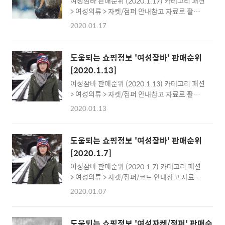
여성잠바 판매순위 (2020.1.17) 카테고리 패션
가격26,870원몰명텐바이텐3위파스텔 스퀘어
> 여성의류 > 자켓/점퍼 안내참고 자료로 활용
넥 정장 하객원피스가격32,890원몰명11번가4
하세요최저가는 시점에 따라 다를 수 있습니다.
위AK앤클라인 시크릿 기모 윈터 원피스 1종가
2020.01.17
특정제품의 홍보를 위한 내용이 아닙니다. 인기
격35,910원몰명현대Hmall5위[모코블링] 로
순위1위[신세계백화점]클라이드앤 (신세계김
즈롱 - ops [원피스/롱원피스/장미원피스]가격
해점)[클라이드] 18 이월 겨울 롱다운점퍼 특가
59,900원몰명11번가6위네이비 백 레이스업 H
도움되는 쇼핑정보 '여성잠바' 판매순위
3종 택1FIDDU952F / FIDDU606F /
라인 원피스 [119X71BYAR]가격27,780원몰
[2020.1.13]
FIDDU455U가격39,900원몰명G마켓2위[현
명최저가7위(더아이잗) 패턴 플..
여성잠바 판매순위 (2020.1.13) 카테고리 패션
대백화점] 보브VOV (7159417101) 롱버버리
> 여성의류 > 자켓/점퍼 안내참고 자료로 활용
다운점퍼가격362,830원몰명현대Hmall3위
하세요최저가는 시점에 따라 다를 수 있습니다.
[에고이스트]와이드 폭스퍼 구스 롱 다운
2020.01.13
특정제품의 홍보를 위한 내용이 아닙니다. 인기
(EK4TD002)(강남점)가격300,200원몰명11
순위1위[신세계백화점]클라이드앤 (신세계김
번가4위조이너스(JOINUS) 코쿤핏 하이넥 숏
해점)[클라이드] 18 이월 겨울 롱다운점퍼 특가
패딩가격44,910원몰명현대Hmall5위폭스퍼
도움되는 쇼핑정보 '여성잠바' 판매순위
3종 택1FIDDU952F / FIDDU606F /
트리밍 덕다운 롱 패딩 [GJDBDU995F]가격
[2020.1.7]
FIDDU455U가격39,780원몰명G마켓2위[현
5..
여성잠바 판매순위 (2020.1.7) 카테고리 패션
대백화점] 보브VOV (7159417101) 롱버버리
> 여성의류 > 자켓/점퍼/코트 안내참고 자료로
다운점퍼가격362,830원몰명현대Hmall3위
활용하세요최저가는 시점에 따라 다를 수 있습
[에고이스트]와이드 폭스퍼 구스 롱 다운
2020.01.07
니다.특정제품의 홍보를 위한 내용이 아닙니다.
(EK4TD002)(강남점)가격300,200원몰명11
인기순위1위[신세계백화점]클라이드앤 (신세
번가4위[런칭가 579000원] [다니엘에스데]구
계김해점)[클라이드] 18 이월 겨울 롱다운점퍼
스다운 점퍼 WSDJ7501가격135,950원몰명
도움되는 쇼핑정보 '여성자켓/점퍼' 판매순