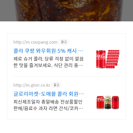
http://m.coupang.com
광고
콜라 쿠팡 와우회원 5% 캐시 적
립
제로 슈거 콜라, 당류 걱정 없이 깔끔
한 맛을 즐겨보세요. 식단 관리 중에
도 시원하게! 와우회원 5% 캐시적
립 혜택으로 구매하세요.
http://m.glori.co.kr
광고
글로리마켓-도매몰 콜라 회원가
입시 다양한 해택제공
최신제조일자 총알배송 전상품할인
판매/음료수 과자 라면 간식/코카콜
라 펩시 칠성