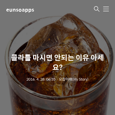
eunsoapps
메
뉴
콜라를 마시면 안되는 이유 아세
요?
2016. 4. 28. 06:35
ㆍ
요즘어때(My Story)