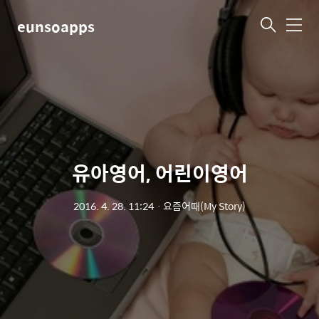
eunsoapps
메
뉴
유아영어, 어린이영어
2016. 4. 28. 11:24
ㆍ
요즘어때(My Story)