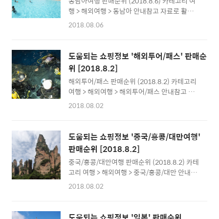
동남아여행 판매순위 (2018.8.6) 카테고리 여
추천 [대마도1박2일여행경비] 여름휴가 시원한
행 > 해외여행 > 동남아 안내참고 자료로 활용하
곳 추천 대마도 해외여행지추천/가볼만한 여행
세요최저가는 시점에 따라 다를 수 있습니다.특
지추천 일본경비가격129,000원몰명하나투어
2018.08.06
정제품의 홍보를 위한 내용이 아닙니다. 인기순
온라인지정예약처3위[일본여행][부산출발대
위1위코타키나발루 샹그릴라 자유+패키지 ///
마도1박2일] 부모님 가족여행패키지 휴양지 핫
리조트식7회+호핑투어+왕복픽업가격
딜추천 할인 특가 부산출발 강력추천 지금이기
도움되는 쇼핑정보 '해외투어/패스' 판매순
549,000원몰명티몬2위세부 특급 샹그릴라★
회가격119,000원몰명모두투어땡처리4위대마
위 [2018.8.2]
얼리버드 세미팩! /// 리조트식5회+발마사지
도홈쇼핑 투어 특별가 부산출발 대마도여행 패
해외투어/패스 판매순위 (2018.8.2) 카테고리
+특식 등가격679,000원몰명티몬3위인천/대
키지 출발..
여행 > 해외여행 > 해외투어/패스 안내참고 자
구出 세부 비리조트 세미패키지 /// 리모델링완
료로 활용하세요최저가는 시점에 따라 다를 수
료★스톤마사지등 특전!가격369,000원몰명티
2018.08.02
있습니다.특정제품의 홍보를 위한 내용이 아닙
몬4위싱가포르 세미패키지★끝판왕 등장! ///
니다. 인기순위1위[동남아 발리]액티비티 스쿠
최대12만원할인★2인이상출발확정가격
터 아쿠아스타 /// 수중 스쿠터/아쿠아스타 이용
464,070원몰명티몬5위팔라완 호핑+워터파크
도움되는 쇼핑정보 '중국/홍콩/대만여행'
권가격65,550원몰명티몬2위괌 에매랄드 바닷
+반딧불+1일자유 /// 완벽힐링패키지♥특전빵
판매순위 [2018.8.2]
속 산책 괌 씨워커 오리지널 (무료픽업+스노클
빵가격549,000원몰명티몬6위[부산出/방콕
중국/홍콩/대만여행 판매순위 (2018.8.2) 카테
링/패달보트/카약)가격21,800원몰명G마켓3
+파타야..
고리 여행 > 해외여행 > 중국/홍콩/대만 안내참
위[당일발송] 오사카 유니버셜스튜디오 재팬 입
고 자료로 활용하세요최저가는 시점에 따라 다
장권가격55,200원몰명11번가4위[대마도 일
2018.08.02
를 수 있습니다.특정제품의 홍보를 위한 내용이
본]히타카츠렌터카 6시간/ 24시간 /// 한국인
아닙니다. 인기순위1위중국 장가계여행 장가계
직원 사무실 상주 !가격27,550원몰명티몬5위
패키지투어 장사 장가계 원가계 + 천문산 5일
[실물 무료 배송] 오사카 주유패스 1일권/2일권
도움되는 쇼핑정보 '일본' 판매순위