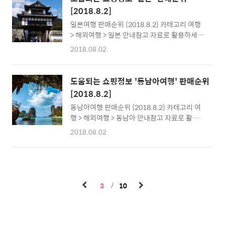
여행비용 여행코스 장가계백룡엘리베이터 싸게
가격24,500원몰명11번가6위[동남아 태국 방
[2018.8.2]
가기 장가계패키지여행 저렴한여행 아동 알뜰
콕]태국 현지투어,..
일본여행 판매순위 (2018.8.2) 카테고리 여행
여행 4인 펙키지 3인가격399,000원몰명모두
> 해외여행 > 일본 안내참고 자료로 활용하세요
투어패키지여행몰2위특가모음 몽골여행 [초원
최저가는 시점에 따라 다를 수 있습니다.특정제
과 에메랄드 강변] NEW 궁갈로트/테를지 몽골
2018.08.02
품의 홍보를 위한 내용이 아닙니다. 인기순위1
5일 패키지 3박5일저렴한 가족여행 효도여행
위특가 여행 부산출발 일본 1박2일 대마도 패키
홈쇼핑 여행상품 여행경비견적가격799,000원
지 일본 대마도 1박2일 여행 패키지 대마도2일
몰명모두투어여행3위홍콩여행전문 긴급모객
도움되는 쇼핑정보 '동남아여행' 판매순위
해산물BBQ/해수온천욕포함가격129,000원몰
땡처리여행 인기상품 [외국관광명소] ♥나를위
[2018.8.2]
명모두투어여행2위대마도홈쇼핑여행 패키지 2
한선물♥ 품격있게 즐기는 2박3일 핫딜추천..
동남아여행 판매순위 (2018.8.2) 카테고리 여
박3일편성표 부산출발 일본 대마도 2박3일 여
행 > 해외여행 > 동남아 안내참고 자료로 활용하
행 패키지 대마도3일 해산물BBQ/해수온천욕
세요최저가는 시점에 따라 다를 수 있습니다.특
포함 대마도여행경비 TV홈쇼핑여행상품 가족
2018.08.02
정제품의 홍보를 위한 내용이 아닙니다. 인기순
여행 여행지 관광 일본 항가격299,000원몰명
위1위[태국] 끄라비 대한항공 직항 아난타부린
모두투어여행3위부산출발 [대마도1박2일여행
리조트 패키지 5일/6일가격449,000원몰명
경비] 휴식공간 아늑하고 따듯하게 [대마도에코
G92위싱가폴 항공권&세미패키지가격
투어] 우아안 곳으로 대마도패키지여행사 특별
329,000원몰명위메프3위싱가포르 세미패키
가가격99,000원몰명하나투어리더투어4위..
3
10
지★끝판왕 등장! /// 최대12만원할인★2인이
상출발확정가격464,070원몰명티몬4위베트남
다낭여행 다낭효도여행 가족추천 여행지 땡처
리할인 모두투어여행 최저가 홈쇼핑 해외여행