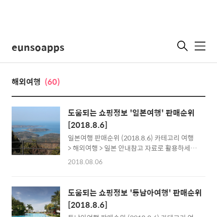
eunsoapps
메
뉴
해외여행
(60)
도움되는 쇼핑정보 '일본여행' 판매순위
[2018.8.6]
일본여행 판매순위 (2018.8.6) 카테고리 여행
> 해외여행 > 일본 안내참고 자료로 활용하세요
최저가는 시점에 따라 다를 수 있습니다.특정제
2018.08.06
품의 홍보를 위한 내용이 아닙니다. 인기순위1
위부산출발 [대마도1박2일여행경비] 휴식공간
아늑하고 따듯하게 [대마도에코투어] 우아안 곳
도움되는 쇼핑정보 '동남아여행' 판매순위
으로 대마도패키지여행사 특별가가격99,000
[2018.8.6]
원몰명하나투어리더투어2위가성비최고 강력