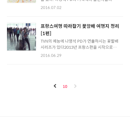
연스러움을 이끌어 내는 연출력은 탁월해 보인
음나가시는 분들 모두 해외여행 준비하기 절차
2016.07.02
다.출연자들이 이끌어 가는 상황을 관찰하며 자
는 어렵기는 마찬가지입니다.간략하게 해외여
연스럽게 이야기를 만들어 가는 구성은 많은 준
행 준비하기전 필요한 사항들을 정리해 보았습
비와 스스로의 노력없이는 이루어지지 않는 치
니다.[참조]kb손해보험 . 해외여행 체크하기
프랑스여행 따라잡기 꽃할배 여행지 정리
밀한 기획력의 산물이라 생각한다. 그 나영석
01))여권준비여권은 단수여권과 복수여권으로
[1편]
PD가 TVN으로 이적 한후 처음 만들었던 "나영
구분됩니다. 단수여권은 1년 유효기간에 1회..
TVN의 예능에 나영석 PD가 연출하시는 꽃할배
석표 황혼의 배낭여행 콘셉트" 2편을 시작해 보
시리즈가 있다2013년 프랑스편을 시작으로
자 1편을 못봤다면 클릭 >> 프랑스여행 따라잡
2015년 그리스 편까지 방송되었고중간 중간 꽃
기 꽃할배 여행지 정리 [1편] [할배들의 2일차
2016.06.29
보다청춘 타이틀로 젊은 배우들의 여행기를 제
여행일정](1)루브르박물관 → A.노천카페 점심
작하여 방송했다.최근에 신서유기 1, 2 로 중국
식사 → (2)에펠탑 → B.한식당 저녁식사 → (3)
여행기 까지 나영석 PD의 여행컨셉 예능은 항
샹젤리제 거리 → (4)개선문 . (1)루브르박물관
상 새로운 재미를 만들어 가고 있다. 여행에서의
→ A.노천카페 점심식사 → (2)에펠탑 → B.한
에피소드는 우리에게 즐거움을 주고그들이 방
식당 저녁..
10
문하는 여행지는 우리에게 일상의 탈출구 같은
희망을 안겨준다.나영석 PD의 주옥같은 해외배
낭 여행기를 새롭게 정리하여동일한 여행을 꿈
꾸는 나, 이글을 읽는 당신들에게 여행에 대한
가이드가 되길 바란다. 이제 TVN의 꽃할배 시리
즈, 꽃청춘 시리즈, 신서유기 등 나영석 PD의 배
낭여행 프로젝트 를 쫒아서 그들이 방문했던 여