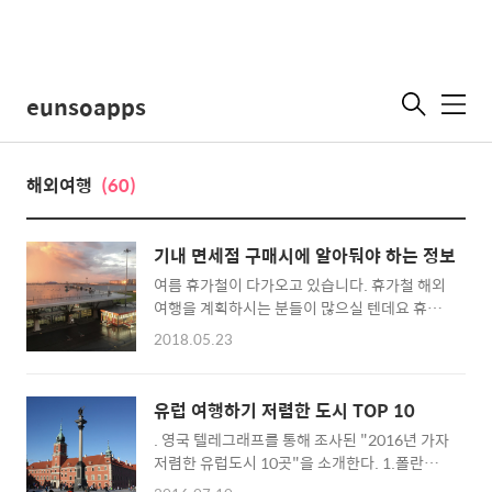
eunsoapps
메
뉴
해외여행
(60)
기내 면세점 구매시에 알아둬야 하는 정보
여름 휴가철이 다가오고 있습니다. 휴가철 해외
여행을 계획하시는 분들이 많으실 텐데요 휴가
가 끝나고 돌아오면서 미처 구매하지 못한 물건
2018.05.23
을 기내 면세점에서 구매하는 경우도 있습니다.
10년 전쯤인가 기내에서 신혼부부와 마주쳤는
데 면세점에서 선물을 구매하지 못하고 기내 면
유럽 여행하기 저렴한 도시 TOP 10
세점을 이용하는 걸 봤었는데. 두 분이 표정이
. 영국 텔레그래프를 통해 조사된 "2016년 가자
안 좋았던 게 싸우신 것 같던데 잘 살고 계시겠
저렴한 유럽도시 10곳"을 소개한다. 1.폴란드
죠 ^^ 이분들도 부득이 기내면세점을 이용하셨
바르샤바ⓒ Arian Zwegers1위는 폴란드의 바