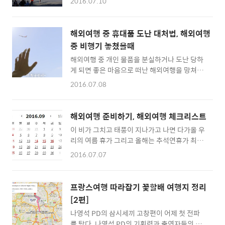
을 텐데요그런데 기내 면세점에서 물건을 구매
2016.07.10
르샤바 (Warsaw) 이다.2박 3일 기준으로 3성
할 때 알아야 할 것이 있다고 합니다.. 기내 면세
급 호텔, 관광 및 식대 포함 경비 약 144유로~관
점을 이용하기전 CHECK POINT반품이 어렵다
광명소: 바르샤바 구시가지, 왕궁, 대통령궁, 박
기내에서 판매하는 행위를 기내 면세점이라고
해외여행 중 휴대품 도난 대처법, 해외여행
물관 등 . 2. 리투아니아 빌 뉴스ⓒ Aivaras
하지만 관세법령상 보세판매장이 아니기 때문
중 비행기 놓쳤을때
Čiurlionis교통비가 아주 저렴한 리투아니아의
에 환불규정이 적용되지 않으며 원칙적으로 반
해외여행 중 개인 물품을 분실하거나 도난 당하
빌뉴스 (Vilnius) 가 2위를 차지했다.2박 3일
품이 불가 하다고 합니다.단 항공사에서 ..
게 되면 좋은 마음으로 떠난 해외여행을 망쳐버
경비: 146유로~관광명소: 게디미나스 광장, 빌
릴 수도 있는데요.너무 당황한 나머지 어떻게 해
뉴스 구시가지, 빌뉴스 대학 등 3. 헝가리 부다
2016.07.08
야 할지 모르시는 분들이 많으실 겁니다. . 해외
페스트ⓒ Nicolas Vollmer식음료가 비교적 저
여행 중 도난 시 대처법을 알아보도록 하겠습니
렴한 편인 헝가리의 부다페스트 (Budapest)
다.[참조]kb손해보험 여권분실))여권을 잃어버
가 3위를 차지했다.2박 3일 경비: 156유로..
해외여행 준비하기, 해외여행 체크리스트
렸다면 우선 가까운 경찰서에 가서 Police
이 비가 그치고 태풍이 지나가고 나면 다가올 우
Report를 작성해야 합니다. 작성 후 한국 대사
리의 여름 휴가 그리고 올해는 추석연휴가 최장
관 혹은 영사관을 찾아가 재발급 신청을 해야 합
9일까지 연휴를 즐길 수 도 있습니다. 물론 적절
니다. 나라마다 다르지만 최소 5일 정도가 소요
2016.07.07
한 월차의 사용과 업무의 차질이 없도록 미리 미
되며, 필요자료는 여권 사진 2매, 분실한 여권 번
리 처리하는 노력과 지혜가 필요하겠지만 말이
호, 발급일, 만기일 입니다. 현금분실))현금을 잃
죠 ^^▲최장 9일까지도 기대할수 있는 추석연
어버렸다면 신용카드가 없는 경우 당장 필요한
프랑스여행 따라잡기 꽃할배 여행지 정리
휴!!준비성이 철저하신 분들께서는 이미 여름휴
여행경비가 없어진 것이기에, 한국에 연락해 송
[2편]
가나, 추석연휴 계획을 해외여행 쪽으로 가닥을
금 받는 방법 밖에 없습니다. 현지에 있는 한국
나영석 PD의 삼시세끼 고창편이 어제 첫 전파
잡으시고 준비하신 분들이 제법 있을거라 판단
계 은행 지..
를 탔다. 나영석 PD의 기획력과 출연자들의 자
합니다.해외여행을 자주나가신 분들, 이번에 처