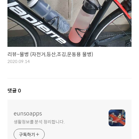
리뷰~물병 (자전거,등산,조깅,운동용 물병)
2020.09.14
댓글
0
eunsoapps
생활정보를 분석 정리합니다.
구독하기