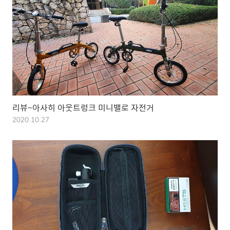
리뷰~아사히 아웃트렁크 미니밸로 자전거
2020.10.27