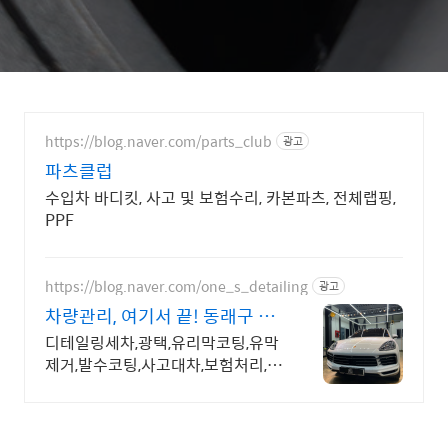
https://blog.naver.com/parts_club
광고
파츠클럽
수입차 바디킷, 사고 및 보험수리, 카본파츠, 전체랩핑,
PPF
https://blog.naver.com/one_s_detailing
광고
차량관리, 여기서 끝! 동래구 디
테일링 명가
디테일링세차,광택,유리막코팅,유막
제거,발수코팅,사고대차,보험처리,실
내크리닝 등 원하시는시공을 맞춤견
적으로 진행해드립니다